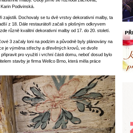
Karin Podivinská.
 zajistili. Dochovaly se tu dvě vrstvy dekorativní malby, ta
mladší z 18. Dále restaurátoři začali s plošným odkryvem
de různě kvalitní dekorativní malby od 17. do 20. století.
ové 3 začaly loni na podzim a původně byly plánovány na
ce je výměna střechy a dřevěných krovů, ve dvoře
připravit pro využití i vrchní části domu, neboť dosud bylo
itelem stavby je firma Wellco Brno, která měla práce