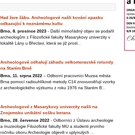
Had žere žábu. Archeologové našli kování opasku
odkazující k neznámému kultu
Brno, 8. prosince 2023
- Další mimořádný objev se podařil
archeologům z Filozofické fakulty Masarykovy univerzity v
lokalitě Lány u Břeclavi, která se již prosl...
Archeologové odhalují záhadu velkomoravské rotundy
na Starém Brně
Brno, 11. srpna 2022
– Odborní pracovníci Muzea města
Brna pomocí radiouhlíkové metody C14 znovuověřují vzorky
z archeologického výzkumu z roku 1976 na Starém B...
Archeologové z Masarykovy univerzity našli na
Znojemsku unikátní sošku berana
Brno, 28. července 2022
- Odborníci z Ústavu archeologie
a muzeologie Filozofické fakulty MU a studenti prvního
ročníku oboru Archeologie objevili v uplynulých ...