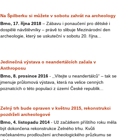
Na Špilberku si můžete v sobotu zahrát na archeology
Brno, 17. října 2018
– Zábavu i ponaučení pro dětské i
dospělé návštěvníky – právě to slibuje Mezinárodní den
archeologie, který se uskuteční v sobotu 20. října...
Jedinečná výstava o neandertálcích začala v
Anthroposu
Brno, 8. prosince 2016
- ,,Vítejte u neandertálců“ – tak se
jmenuje průlomová výstava, která na velice cenných
poznatcích o této populaci z území České republik...
Zelný trh bude opraven v květnu 2015, rekonstrukci
pozdrželi archeologové
Brno, 4. listopadu 2014
- Už začátkem příštího roku měla
být dokončena rekonstrukce Zelného trhu. Kvůli
nečekanému prodloužení archeologického průzkumu se