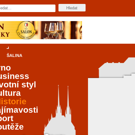
ŠALINA
rno
usiness
votní styl
ltura
istorie
jímavosti
port
outěže