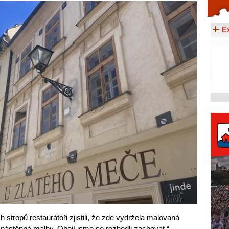
Celý článek...
E
stropů restaurátoři zjistili, že zde vydržela malovaná
i nástěnné malby. Obojí jsme se rozhodli zachovat,“