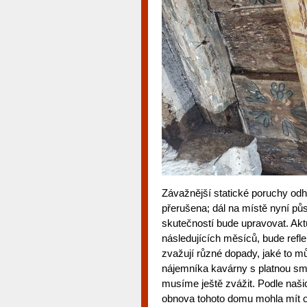
Závažnější statické poruchy od
přerušena; dál na místě nyní půs
skutečností bude upravovat. Akt
následujících měsíců, bude ref
zvažují různé dopady, jaké to 
nájemníka kavárny s platnou sml
musíme ještě zvážit. Podle naš
obnova tohoto domu mohla mít o