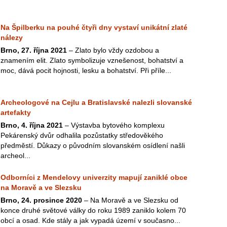
Na Špilberku na pouhé čtyři dny vystaví unikátní zlaté
nálezy
Brno, 27. října 2021
– Zlato bylo vždy ozdobou a
znamením elit. Zlato symbolizuje vznešenost, bohatství a
moc, dává pocit hojnosti, lesku a bohatství. Při příle...
Archeologové na Cejlu a Bratislavské nalezli slovanské
artefakty
Brno, 4. října 2021
– Výstavba bytového komplexu
Pekárenský dvůr odhalila pozůstatky středověkého
předměstí. Důkazy o původním slovanském osídlení našli
archeol...
Odborníci z Mendelovy univerzity mapují zaniklé obce
na Moravě a ve Slezsku
Brno, 24. prosince 2020
– Na Moravě a ve Slezsku od
konce druhé světové války do roku 1989 zaniklo kolem 70
obcí a osad. Kde stály a jak vypadá území v současno...