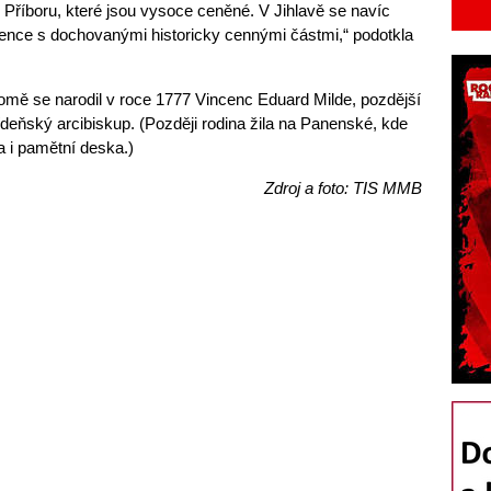
Příboru, které jsou vysoce ceněné. V Jihlavě se navíc
rvence s dochovanými historicky cennými částmi,“ podotkla
omě se narodil v roce 1777 Vincenc Eduard Milde, pozdější
vídeňský arcibiskup. (Později rodina žila na Panenské, kde
a i pamětní deska.)
Zdroj a foto: TIS MMB