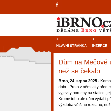
HLAVNÍ STRÁNKA
INZERCE
Dům na Mečové uk
než se čekalo
Brno, 24. srpna 2025
- Kompl
dobu. Proto v něm taky před 
vyjevily poruchy na statice, j
Kromě toho ale dům vydal i pří
výzdoba většího rozsahu, než
návštěvníky, tak pro příležitostné h