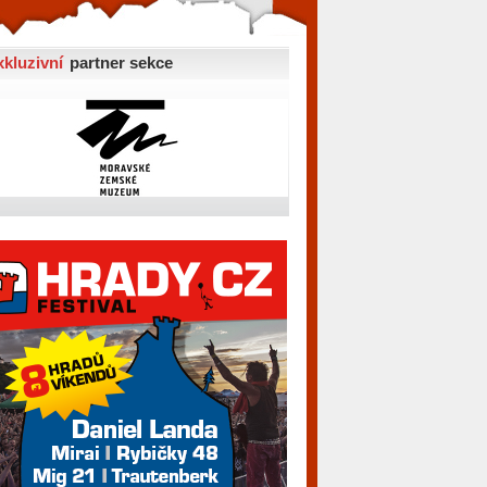
xkluzivní
partner sekce