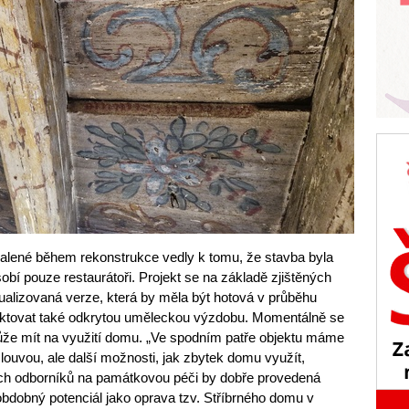
halené během rekonstrukce vedly k tomu, že stavba byla
obí pouze restaurátoři. Projekt se na základě zjištěných
ualizovaná verze, která by měla být hotová v průběhu
lektovat také odkrytou uměleckou výzdobu. Momentálně se
může mít na využití domu. „Ve spodním patře objektu máme
ouvou, ale další možnosti, jak zbytek domu využít,
ich odborníků na památkovou péči by dobře provedená
bdobný potenciál jako oprava tzv. Stříbrného domu v