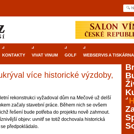
KONTAKTY
VIVAT VINUM
GOLF
WEBSERVIS A TISKÁRNA
B
rýval více historické výzdoby,
B
Průvodce
kasinovými hrami v Brně: Od
Ži
rulety po video automaty
Ku
Brno je městem známým pro zajímavé památky, skvělé
etní rekonstrukci vyžadoval dům na Mečové už delší
H
restaurace, divadla a univerzity. Mimo jiné je ale také
rokem začaly stavební práce. Během nich se ovšem
Za
místem, kde si můžete legálně a bezpečně vyzkoušet
ejichž řešení bude potřeba do projektu nově zahrnout.
různé kasinové hry. V neustále kvetoucí moravské
S
znivější objev: uvnitř se totiž dochovala historická
metropoli naleznete širokou nabídku her od klasické
S
 se předpokládalo.
rulety až po moderní automaty jak pro pravidelné
ráče. V...