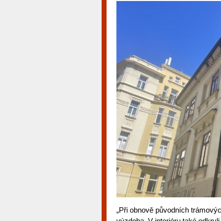
„Při obnově původních trámových 
výzdoba. V interiéru také odkryl