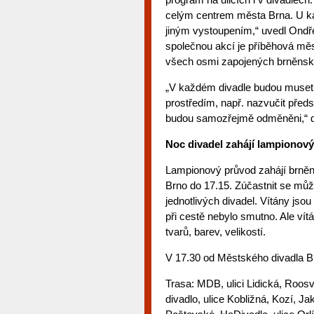
celým centrem města Brna. U ka
jiným vystoupením,“ uvedl Ondře
společnou akcí je příběhová mě
všech osmi zapojených brněnský
„V každém divadle budou muset úč
prostředím, např. nazvučit před
budou samozřejmě odměněni,“ dop
Noc divadel zahájí lampionov
Lampionový průvod zahájí brněn
Brno do 17.15. Zúčastnit se můž
jednotlivých divadel. Vítány jso
při cestě nebylo smutno. Ale vít
tvarů, barev, velikostí.
V 17.30 od Městského divadla B
Trasa: MDB, ulici Lidická, Roos
divadlo, ulice Kobližná, Kozí, J