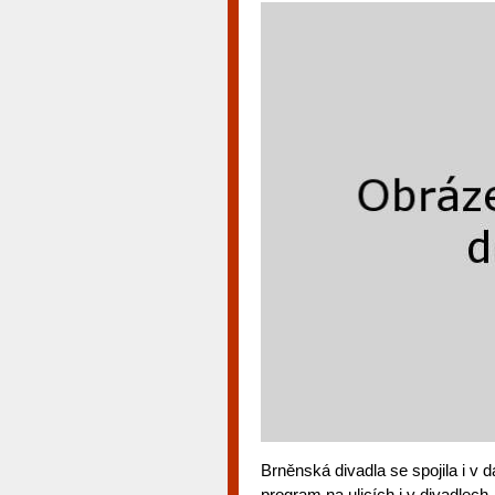
Brněnská divadla se spojila i v d
program na ulicích i v divadlec