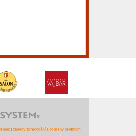
itemap
|
zásady zpracování a ochrany osobních