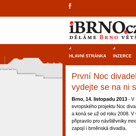
HLAVNÍ STRÁNKA
INZERCE
První Noc divadel
vydejte se na ni 
Brno, 14. listopadu 2013
- V 
evropského projektu Noc diva
a koná se už od roku 2008. V
připravilo pro návštěvníky mn
zapojí i brněnská divadla.
návštěvníky, tak pro příležitostné h