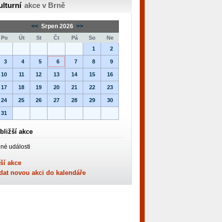
ulturní
akce v Brně
<<
Srpen 2026
>>
Po
Út
St
Čt
Pá
So
Ne
1
2
3
4
5
6
7
8
9
10
11
12
13
14
15
16
17
18
19
20
21
22
23
24
25
26
27
28
29
30
31
bližší akce
né události
ší akce
dat novou akci do kalendáře