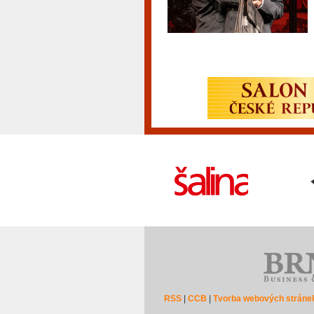
RSS
|
CCB
|
Tvorba webových stráne