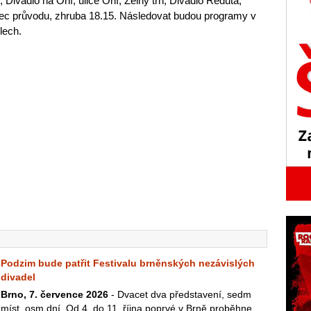
 Divadlo na Orlí, ulice Orlí, Zelný trh, Divadlo Reduta,
ec průvodu, zhruba 18.15. Následovat budou programy v
lech.
Podzim bude patřit Festivalu brněnských nezávislých
divadel
Brno, 7. července 2026
- Dvacet dva představení, sedm
míst, osm dní. Od 4. do 11. října poprvé v Brně proběhne