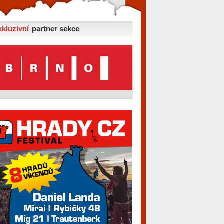
xkluzivní
partner sekce