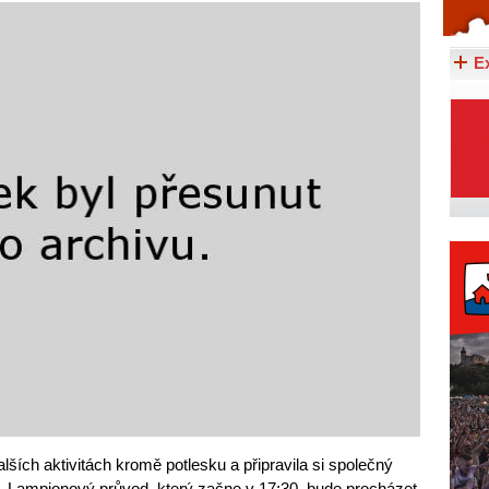
Celý článek...
E
alších aktivitách kromě potlesku a připravila si společný
h. „Lampionový průvod, který začne v 17:30, bude procházet