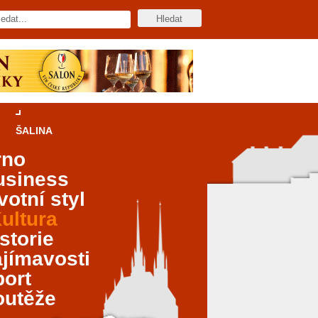
ŠALINA
rno
usiness
votní styl
ultura
storie
jímavosti
port
outěže