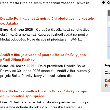
K
Rada města Brna na svém středečním zasedání schválila ...
Divadlo Polárka chystá netradiční představení v kostele
sv. Jakuba
Brno, 4. února 2026
- Co udělá člověk, když se jeho život
obrátí vzhůru nohama? Kuba se rozhodl vydat na pouť a
hledat odpovědi. Nové divadelní představení SANT...
Anděl v lihu je divadelní poctou Bolka Polívky jeho
příteli Jiřímu Pechovi
Nej
Brno, 29. ledna 2026
– Další premiérou Divadla Bolka
Polívky se 30. ledna 2026 stane titul Anděl v lihu, autorský
Žád
projekt Bolka Polívky, který věnoval svému dlo...
Dal
Při
Divadlo bez zábradlí a Divadlo Bolka Polívky vstupují
do mimořádné spolupráce
Brno, 9. ledna 2026
– Jako výhradní partneři vstupují po
vzájemné dohodě do roku 2026 pražské Divadlo Bez