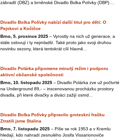
zábradlí (DBZ) a brněnské Divadlo Bolka Polívky (DBP)....
Divadlo Bolka Polívky nabízí další titul pro děti: O
Pejskovi a Kočičce
Brno, 5. prosince 2025
– Vyrostly na nich už generace, a
stále oslovují i ty nejmladší. Také proto jako svoji druhou
novinku sezony, která tentokrát cílí hlavně...
Divadlo Polárka připomene minulý režim i podporu
aktivní občanské společnosti
Brno, 10. listopadu 2025
– Divadlo Polárka zve už počtvrté
na Underground 89,- – inscenovanou procházku prostory
divadla, při které divačky a diváci zažijí osmd...
Divadlo Bolka Polívky připravilo groteskní frašku
Ztratili jsme Stalina
Brno, 7. listopadu 2025
– Píše se rok 1953 a v Kremlu
hledají, kdo nahradí zesnulého Josifa Vissarionoviče