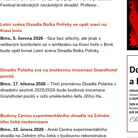
Festival brněnských nezávislých divadel. Profesio...
Letní scéna Divadla Bolka Polívky se opět vrací na
Kraví horu
Brno, 5. června 2026
- Sice bez střechy, ale jinak s
veškerým komfortem se v amfiteátru na Kraví hoře v Brně
bude opět konat Letní scéna Divadla Bolka Polívky. ...
Divadlo Polárka zve na loutkovou inscenaci Grandhotel
pocitů
Brno, 17. března 2026
– Třetí premiérou Divadla Polárka v
divadelní sezóně 2025/2026 bude loutková inscenace
Grandhotel pocitů v režii uměleckého šéfa Jiřího Ha...
Budovy Centra experimentálního divadla na Zelném
trhu čeká modernizace
Brno, 15. února 2026
- Areál Centra experimentálního
divadla na Zelném trhu čeká v budoucnu rekonstrukce.