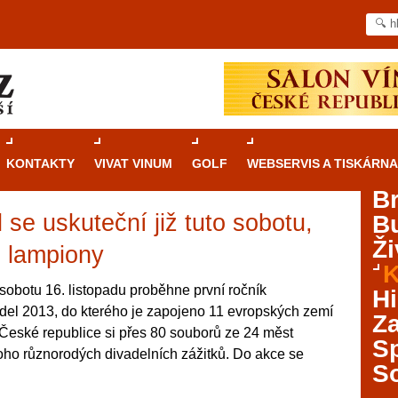
KONTAKTY
VIVAT VINUM
GOLF
WEBSERVIS A TISKÁRNA
B
 se uskuteční již tuto sobotu,
B
Průvodce
kasinovými hrami v Brně: Od
Ži
rulety po video automaty
s lampiony
K
Brno je městem známým pro zajímavé památky, skvělé
sobotu 16. listopadu proběhne první ročník
Hi
restaurace, divadla a univerzity. Mimo jiné je ale také
del 2013, do kterého je zapojeno 11 evropských zemí
Za
místem, kde si můžete legálně a bezpečně vyzkoušet
 České republice si přes 80 souborů ze 24 měst
různé kasinové hry. V neustále kvetoucí moravské
S
oho různorodých divadelních zážitků. Do akce se
metropoli naleznete širokou nabídku her od klasické
S
rulety až po moderní automaty jak pro pravidelné
ráče. V...