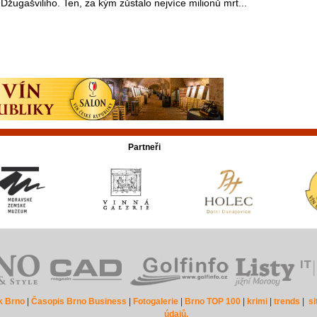
Džugašviliho. Ten, za kým zůstalo nejvíce milionů mrt...
Partneři
k Brno
|
Časopis Brno Business
|
Fotogalerie
|
Brno TOP 100
|
krimi
|
trends
|
s
údajů.