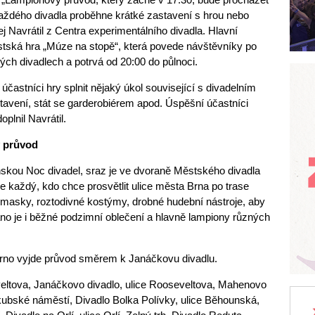
ždého divadla proběhne krátké zastavení s hrou nebo
j Navrátil z Centra experimentálního divadla. Hlavní
stská hra „Múze na stopě“, která povede návštěvníky po
ch divadlech a potrvá od 20:00 do půlnoci.
astníci hry splnit nějaký úkol související s divadelním
stavení, stát se garderobiérem apod. Úspěšní účastníci
lnil Navrátil.
ý průvod
skou Noc divadel, sraz je ve dvoraně Městského divadla
e každý, kdo chce prosvětlit ulice města Brna po trase
u masky, roztodivné kostýmy, drobné hudební nástroje, aby
áno je i běžné podzimní oblečení a hlavně lampiony různých
rno vyjde průvod směrem k Janáčkovu divadlu.
veltova, Janáčkovo divadlo, ulice Rooseveltova, Mahenovo
akubské náměstí, Divadlo Bolka Polívky, ulice Běhounská,