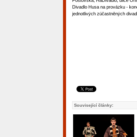
Poštovská, HaDivadlo, ulice Orlí,
Divadlo Husa na provázku - kon
jednotlivých zúčastněných divad
Související články: