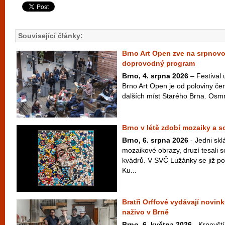
Související články:
Brno Art Open zve na srpnov
doprovodný program
Brno, 4. srpna 2026
– Festival
Brno Art Open je od poloviny čer
dalších míst Starého Brna. Osm
Brno v létě zdobí mozaiky a 
Brno, 6. srpna 2026
- Jedni skl
mozaikové obrazy, druzí tesali 
kvádrů. V SVČ Lužánky se již po
Ku...
Bratři Orffové vydávají novink
naživo v Brně
Brno, 6. května 2026
- Krnovští