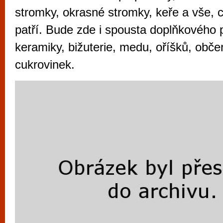
vyzkoušet různé kasinové hry. V neustál
stromky, okrasné stromky, keře a vše, 
metropoli naleznete širokou nabídku her o
patří. Bude zde i spousta doplňkového 
po moderní automaty jak pro pravidelné n
keramiky, bižuterie, medu, oříšků, obče
příležitostné hráče. V...
cukrovinek.