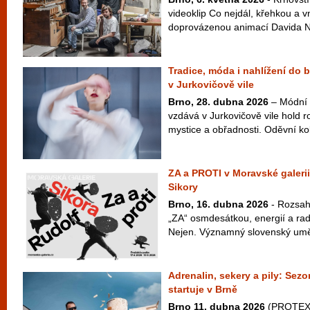
videoklip Co nejdál, křehkou a v
doprovázenou animací Davida Najb
Tradice, móda i nahlížení do 
v Jurkovičově vile
Brno, 28. dubna 2026
– Módní 
vzdává v Jurkovičově vile hold ro
mystice a obřadnosti. Oděvní ko
ZA a PROTI v Moravské galerii
Sikory
Brno, 16. dubna 2026
- Rozsah
„ZA“ osmdesátkou, energií a radi
Nejen. Významný slovenský uměle
Adrenalin, sekery a pily: S
startuje v Brně
Brno 11. dubna 2026
(PROTEXT)