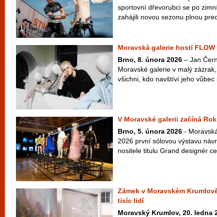
sportovní dřevorubci se po zimn
zahájili novou sezonu plnou prec
Moravská galerie hostí FLOW
Brno, 8. února 2026
– Jan Čern
Moravské galerie v malý zázrak
všichni, kdo navštíví jeho vůbe
V Moravské galerii začíná Ro
Brno, 5. února 2026
- Moravská
2026 první sólovou výstavu náv
nositele titulu Grand designér 
Zámek v Moravském Krumlově l
tisíc lidí
Moravský Krumlov, 20. ledna 