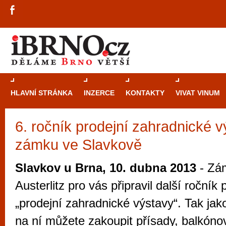
HLAVNÍ STRÁNKA
INZERCE
KONTAKTY
VIVAT VINUM
6. ročník prodejní zahradnické 
Průvodce
kasi
zámku ve Slavkově
Brně: Od rulet
automaty
Slavkov u Brna, 10. dubna 2013
- Zá
Brno je měs
Austerlitz pro vás připravil další ročník 
zajímavé p
„prodejní zahradnické výstavy“. Tak jak
restaurace, div
na ní můžete zakoupit přísady, balkónov
Mimo jiné je ale také místem, kde si můžet