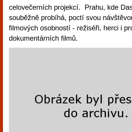
vyzkoušet různé kasinové hry. V neustál
celovečerních projekcí. Prahu, kde Das
metropoli naleznete širokou nabídku her o
souběžně probíhá, poctí svou návštěvo
po moderní automaty jak pro pravidelné n
filmových osobností - režiséři, herci i p
příležitostné hráče. V...
dokumentárních filmů.