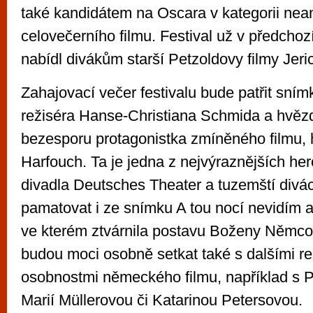
také kandidátem na Oscara v kategorii nea
celovečerního filmu. Festival už v předchoz
nabídl divákům starší Petzoldovy filmy Jeri
Zahajovací večer festivalu bude patřit sní
režiséra Hanse-Christiana Schmida a hvěz
bezesporu protagonistka zmíněného filmu,
Harfouch. Ta je jedna z nejvýraznějších he
divadla Deutsches Theater a tuzemští divác
pamatovat i ze snímku A tou nocí nevidím a
ve kterém ztvárnila postavu Boženy Němco
budou moci osobně setkat také s dalšími r
osobnostmi německého filmu, například s
Marií Müllerovou či Katarinou Petersovou.