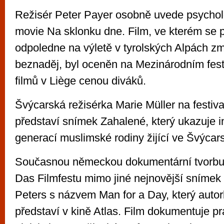
Režisér Peter Payer osobně uvede psychol
movie Na sklonku dne. Film, ve kterém se 
odpoledne na výletě v tyrolských Alpách zm
beznaděj, byl oceněn na Mezinárodním festi
filmů v Liège cenou diváků.
Švýcarská režisérka Marie Müller na festiv
představí snímek Zahalené, který ukazuje int
generací muslimské rodiny žijící ve Švýcar
Současnou německou dokumentární tvorbu 
Das Filmfestu mimo jiné nejnovější snímek 
Peters s názvem Man for a Day, který auto
představí v kině Atlas. Film dokumentuje pr