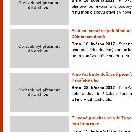
Brno, 16. května 2017
- Kino Ar
plánovanou rekonstrukci budovy v
říjnu mohlo znovu otevřít v nové
Festival amatérských filmů ne
Dělnickém domě
Brno, 10. května 2017
- Svět ne
ostatních lidí oddělený komunika
nepřekonává právě snadno. Nesly
Kino Art bude dočasně promít
Pekařské ulici
Brno, 28. března 2017
- Kino Ar
Jeho budovu totiž čeká rekonstr
a kino v Cihlářské uli...
Filmové projekce ve vile Tuge
letošním roce
Brno, 19. ledna 2017
– Úspěšný