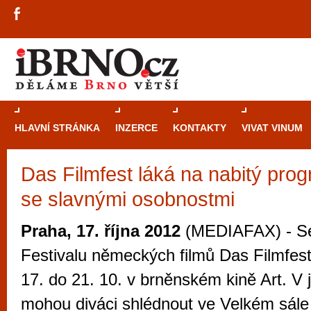
HLAVNÍ STRÁNKA
INZERCE
KONTAKTY
VIVAT VINUM
Das Filmfest láká na nabitý prog
Průvodce
kasi
se slavnými osobnostmi
Brně: Od rulet
automaty
Praha, 17. října 2012
(MEDIAFAX) - Se
Brno je měs
Festivalu německých filmů Das Filmfest
zajímavé p
17. do 21. 10. v brněnském kině Art. V 
restaurace, div
mohou diváci shlédnout ve Velkém sále
Mimo jiné je ale také místem, kde si můžet