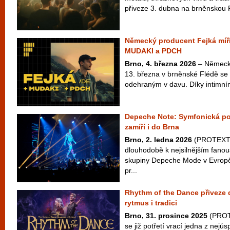
přiveze 3. dubna na brněnskou 
Německý producent Fejká míří
MUDAKI a PDCH
Brno, 4. března 2026
– Německý
13. března v brněnské Flédě se
odehraným v davu. Díky intimním
Depeche Note: Symfonická po
zamíří i do Brna
Brno, 2. ledna 2026
(PROTEXT) 
dlouhodobě k nejsilnějším fan
skupiny Depeche Mode v Evropě
pr...
Rhythm of the Dance přiveze 
rytmus i tradici
Brno, 31. prosince 2025
(PROTE
se již potřetí vrací jedna z nejú