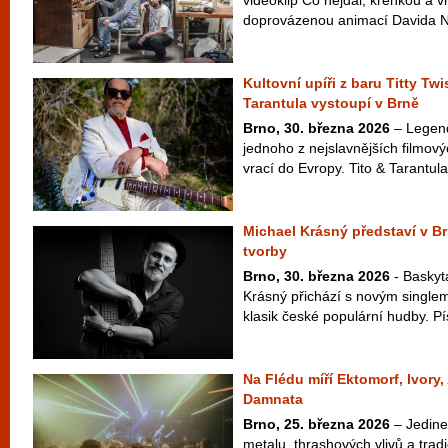
videoklip Co nejdál, křehkou a v
doprovázenou animací Davida Najb
Kultovní upíři z baru Titty Twi
Tarantula vystoupí v Brně
Brno, 30. března 2026
– Legend
jednoho z nejslavnějších filmový
vrací do Evropy. Tito & Tarantula
Michael Krásný představí v B
tvorby
Brno, 30. března 2026
- Baskyt
Krásný přichází s novým singlem
klasik české populární hudby. Pí
Na Flédu míří Ektomorf, Ivory
Damnata
Brno, 25. března 2026
– Jedine
metalu, thrashových vlivů a tra