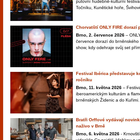
putovní hudebně-kulturní festiva
Točníku, Kunětické hoře, Švihově
Chorvatští ONLY FIRE dorazí 
Brno, 2. července 2026
– ONLY 
července dorazí do brněnského 
show, kdy odehraje svůj set přím
Festival Ibérica představuje 
ročníku
Brno, 11. května 2026
– Festiva
iberoamerickým kulturám a flam
brněnských Židenic a do Kuřimi.
Bratři Orffové vydávají novink
naživo v Brně
Brno, 6. května 2026
- Krnovští