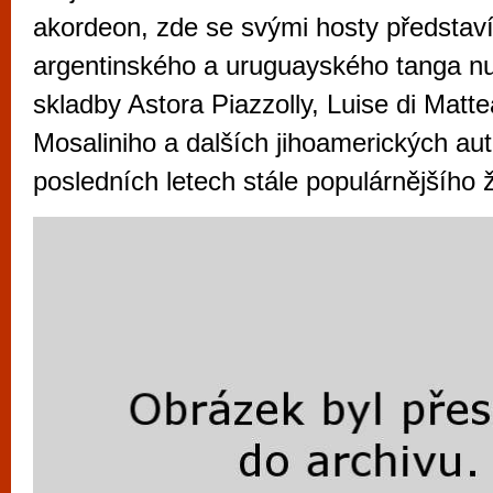
vyzkoušet různé kasinové hry. V neustál
akordeon, zde se svými hosty představí 
metropoli naleznete širokou nabídku her o
argentinského a uruguayského tanga n
po moderní automaty jak pro pravidelné n
skladby Astora Piazzolly, Luise di Matt
příležitostné hráče. V...
Mosaliniho a dalších jihoamerických aut
posledních letech stále populárnějšího 