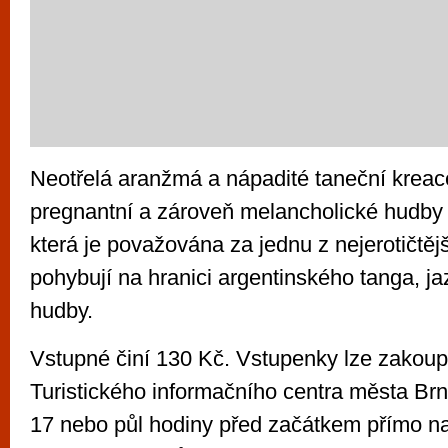
Neotřelá aranžmá a nápadité taneční kreac
pregnantní a zároveň melancholické hudby
která je považována za jednu z nejerotičtěj
pohybují na hranici argentinského tanga, j
hudby.
Vstupné činí 130 Kč. Vstupenky lze zakoupi
Turistického informačního centra města B
17 nebo půl hodiny před začátkem přímo na