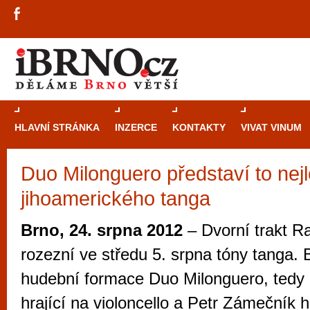
HLAVNÍ STRÁNKA
INZERCE
KONTAKTY
VIVAT VINUM
Duo Milonguero představí to nejl
Průvodce
kasi
jihoamerického tanga
Brně: Od rulet
automaty
Brno, 24. srpna 2012
– Dvorní trakt Ra
Brno je měs
rozezní ve středu 5. srpna tóny tanga.
zajímavé p
hudební formace Duo Milonguero, tedy
restaurace, div
hrající na violoncello a Petr Zámečník h
Mimo jiné je ale také místem, kde si můžet