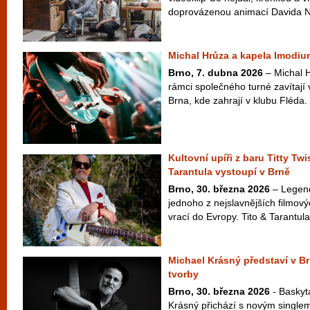
doprovázenou animací Davida Najb
Michal Hrůza a kapela Imodiu
Brno, 7. dubna 2026
– Michal 
rámci společného turné zavítají 
Brna, kde zahrají v klubu Fléda
Kultovní upíři z baru Titty Twi
Tarantula vystoupí v Brně
Brno, 30. března 2026
– Legend
jednoho z nejslavnějších filmový
vrací do Evropy. Tito & Tarantula
Michael Krásný představí v B
tvorby
Brno, 30. března 2026
- Baskyt
Krásný přichází s novým singlem