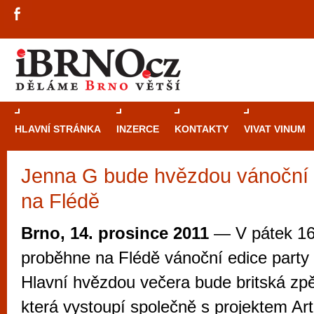
HLAVNÍ STRÁNKA
INZERCE
KONTAKTY
VIVAT VINUM
Jenna G bude hvězdou vánoční
Průvodce
kasi
na Flédě
Brně: Od rulet
automaty
Brno, 14. prosince 2011
— V pátek 16
Brno je měs
proběhne na Flédě vánoční edice party
zajímavé p
Hlavní hvězdou večera bude britská z
restaurace, div
která vystoupí společně s projektem Arti
Mimo jiné je ale také místem, kde si můžet