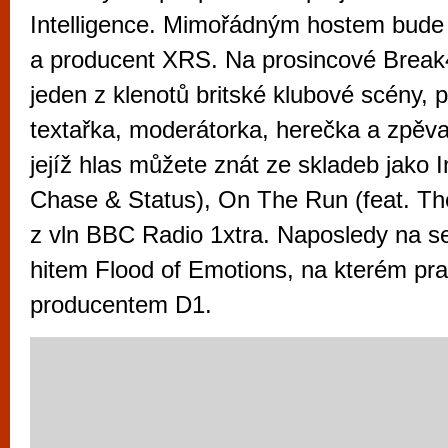
vyzkoušet různé kasinové hry. V neustál
Intelligence. Mimořádným hostem bude 
metropoli naleznete širokou nabídku her o
a producent XRS. Na prosincové Break
po moderní automaty jak pro pravidelné n
jeden z klenotů britské klubové scény, 
příležitostné hráče. V...
textařka, moderátorka, herečka a zpěv
jejíž hlas můžete znát ze skladeb jako I
Chase & Status), On The Run (feat. T
z vln BBC Radio 1xtra. Naposledy na s
hitem Flood of Emotions, na kterém pra
producentem D1.