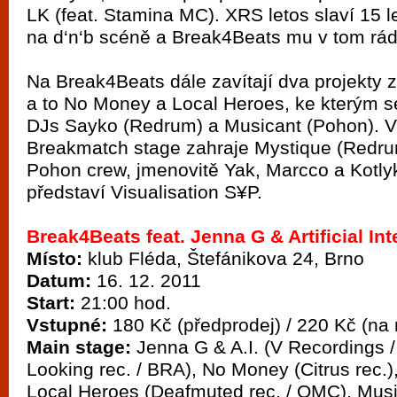
LK (feat. Stamina MC). XRS letos slaví 15 
na d‘n‘b scéně a Break4Beats mu v tom r
Na Break4Beats dále zavítají dva projekty 
a to No Money a Local Heroes, ke kterým s
DJs Sayko (Redrum) a Musicant (Pohon). V
Breakmatch stage zahraje Mystique (Redrum
Pohon crew, jmenovitě Yak, Marcco a Kotly
představí Visualisation S¥P.
Break4Beats feat. Jenna G & Artificial In
Místo:
klub Fléda, Štefánikova 24, Brno
Datum:
16. 12. 2011
Start:
21:00 hod.
Vstupné:
180 Kč (předprodej) / 220 Kč (na 
Main stage:
Jenna G & A.I. (V Recordings 
Looking rec. / BRA), No Money (Citrus rec.
Local Heroes (Deafmuted rec. / OMC), Mus