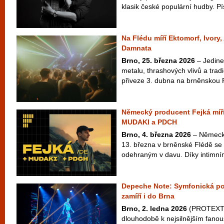
klasik české populární hudby. Pí
Na Flédu míří Ektomorf, Ivory
Damnata
Brno, 25. března 2026
– Jedine
metalu, thrashových vlivů a tra
přiveze 3. dubna na brněnskou 
Německý producent Fejká míří
MUDAKI a PDCH
Brno, 4. března 2026
– Německý
13. března v brněnské Flédě se
odehraným v davu. Díky intimním
Depeche Note: Symfonická po
zamíří i do Brna
Brno, 2. ledna 2026
(PROTEXT) 
dlouhodobě k nejsilnějším fan