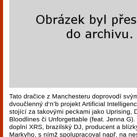
Tato dračice z Manchesteru doprovodí sv
dvoučlenný d‘n’b projekt Artificial Intelligenc
stojící za takovými peckami jako Uprising,
Bloodlines či Unforgettable (feat. Jenna G).
doplní XRS, brazilský DJ, producent a blíz
Markyho, s nímž spolupracoval např. na ne