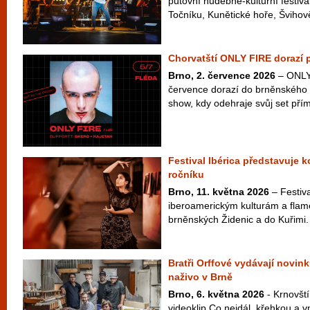
putovní hudebně-kulturní festiva
Točníku, Kunětické hoře, Švihově
Chorvatští ONLY FIRE dorazí 
Brno, 2. července 2026
– ONLY 
července dorazí do brněnského 
show, kdy odehraje svůj set přím
Festival Ibérica představuje 
ročníku
Brno, 11. května 2026
– Festiva
iberoamerickým kulturám a flam
brněnských Židenic a do Kuřimi.
Bratři Orffové vydávají novink
naživo v Brně
Brno, 6. května 2026
- Krnovští
videoklip Co nejdál, křehkou a v