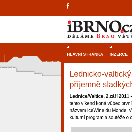
HLAVNÍ STRÁNKA
INZERCE
Lednicko-valtick
příjemně sladkých
Lednice/Valtice, 2.září 201
1 
tento víkend koná vůbec prvn
názvem IceWine du Monde. Ve
kulturní program a soutěže o 
návštěvníky, tak pro příležitostné h