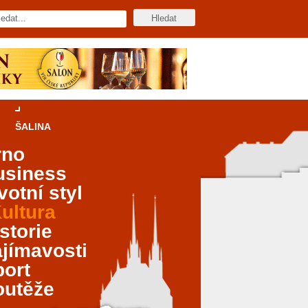
ŠALINA
rno
usiness
votní styl
ultura
storie
jímavosti
port
outěže