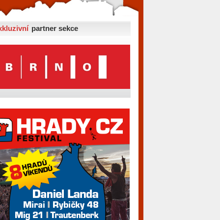
xkluzivní
partner sekce