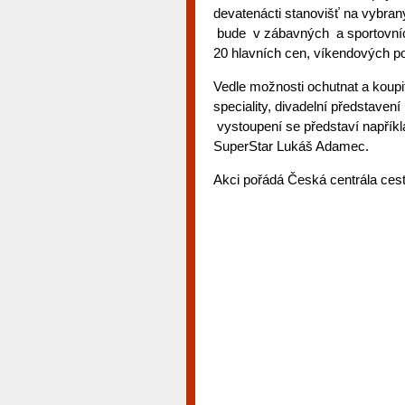
devatenácti stanovišť na vybra
bude v zábavných a sportovních 
20 hlavních cen, víkendových p
Vedle možnosti ochutnat a koupit
speciality, divadelní představe
vystoupení se představí napřík
SuperStar Lukáš Adamec.
Akci pořádá Česká centrála ces