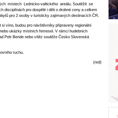
ných místech Lednicko-valtického areálu. Soutěžit se
disciplínách pro dospělé i děti o drobné ceny a celkem
obytů pro 2 osoby v turisticky zajímavých destinacích ČR.
 si víno, budou pro návštěvníky připraveny regionální
ní nebo ukázky místních řemesel. V rámci hudebních
lad Petr Bende nebo vítěz soutěže Česko Slovenská
tovního ruchu.
(red)