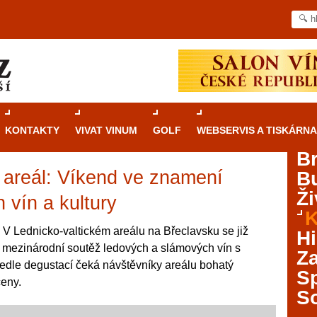
KONTAKTY
VIVAT VINUM
GOLF
WEBSERVIS A TISKÁRNA
B
ý areál: Víkend ve znamení
B
Průvodce
kasinovými hrami v Brně: Od
Ži
rulety po video automaty
 vín a kultury
K
Brno je městem známým pro zajímavé památky, skvělé
- V Lednicko-valtickém areálu na Břeclavsku se již
Hi
restaurace, divadla a univerzity. Mimo jiné je ale také
í mezinárodní soutěž ledových a slámových vín s
Za
místem, kde si můžete legálně a bezpečně vyzkoušet
dle degustací čeká návštěvníky areálu bohatý
různé kasinové hry. V neustále kvetoucí moravské
S
ceny.
metropoli naleznete širokou nabídku her od klasické
S
rulety až po moderní automaty jak pro pravidelné
ráče. V...