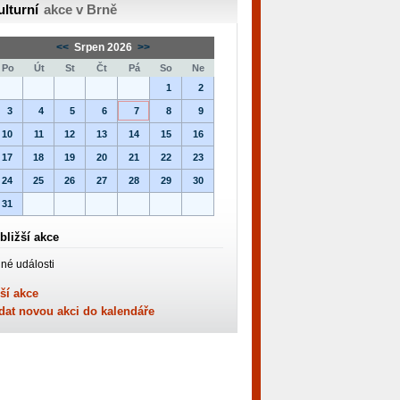
ulturní
akce v Brně
<<
Srpen 2026
>>
Po
Út
St
Čt
Pá
So
Ne
1
2
3
4
5
6
7
8
9
10
11
12
13
14
15
16
17
18
19
20
21
22
23
24
25
26
27
28
29
30
31
bližší akce
né události
ší akce
dat novou akci do kalendáře