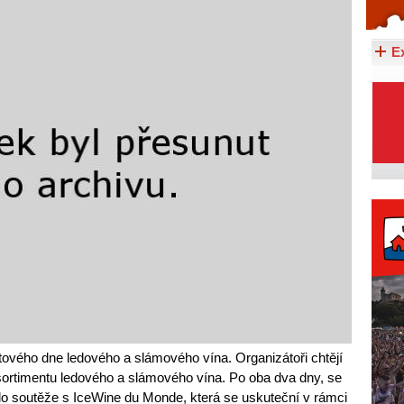
Celý článek...
E
ětového dne ledového a slámového vína. Organizátoři chtějí
sortimentu ledového a slámového vína. Po oba dva dny, se
do soutěže s IceWine du Monde, která se uskuteční v rámci