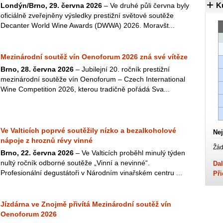
K
Londýn/Brno, 29. června 2026
– Ve druhé půli června byly
oficiálně zveřejněny výsledky prestižní světové soutěže
Decanter World Wine Awards (DWWA) 2026. Moravšt...
Mezinárodní soutěž vín Oenoforum 2026 zná své vítěze
Brno, 28. června 2026
– Jubilejní 20. ročník prestižní
mezinárodní soutěže vín Oenoforum – Czech International
Wine Competition 2026, kterou tradičně pořádá Sva...
Ve Valticích poprvé soutěžily nízko a bezalkoholové
Nej
nápoje z hroznů révy vinné
Žád
Brno, 22. června 2026
– Ve Valticích proběhl minulý týden
nultý ročník odborné soutěže „Vinní a nevinné“.
Dal
Profesionální degustátoři v Národním vinařském centru ...
Při
Jízdárna ve Znojmě přivítá Mezinárodní soutěž vín
Oenoforum 2026