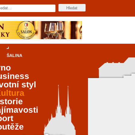
ŠALINA
rno
usiness
votní styl
ultura
storie
jímavosti
port
outěže