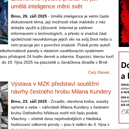
umělá inteligence mění svět
Brno, 26. září 2025
- Umělá inteligence je velmi často
diskutované téma, její možnosti však málokdo z nás
dokáže využít a (d)ocenit. Internet je zahlcen
informacemi o technologiích, a přesto si značná část
společnosti neuvědomuje jejich vliv na svůj život nebo s
nimi pracuje jen s povrchní znalostí. Právě proto autoři
 velkoformátové panely s vlastním osvětlovacím systémem
jsou přístupné 24 hodin denně a zdarma. Expozici, kterou tvoří
 do 19. října 2025 na piazzettě u Janáčkova divadla v Brně.
Celý článek...
Výstava v MZK představí soutěžní
návrhy čestného hrobu Milana Kundery
Brno, 23. září 2025
- Zrcadlo, otevřená kniha, svazky
opřené o sebe – náhrobek Milana Kundery v čestném
kruhu Ústředního hřbitova mohl mít řadu podob.
Všechny – včetně dvou nejvhodnějších z hlediska
hodnocení odborné poroty – jsou k vidění do 4. října v