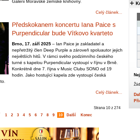
Galerii Moravské zemské knihovny.
K
Celý článek...
Předskokanem koncertu Iana Paice s
Purpendicular bude Vítkovo kvarteto
Brno, 17. září 2025
– Ian Paice je zakladatel a
nepřetržitý člen Deep Purple a zároveň spoluautor jejich
největších hitů. V rámci svého podzimního českého
turné s kapelou Purpendicular vystoupí v říjnu v Brně.
Konkrétně dne 7. října v Music Clubu SONO od 19
hodin. Jako hostující kapela zde vystoupí česká
Nej
to.
Žád
Celý článek...
Dal
Při
Strana 10 z 274
1
2
3
4
5
6
7
8
9
10
Další
Konec