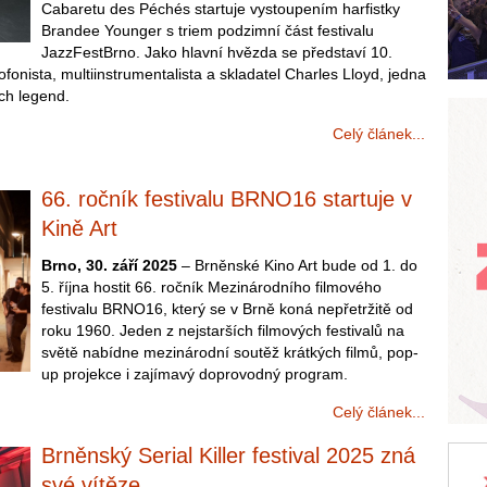
Cabaretu des Péchés startuje vystoupením harfistky
Brandee Younger s triem podzimní část festivalu
JazzFestBrno. Jako hlavní hvězda se představí 10.
fonista, multiinstrumentalista a skladatel Charles Lloyd, jedna
ých legend.
Celý článek...
66. ročník festivalu BRNO16 startuje v
Kině Art
Brno, 30. září 2025
– Brněnské Kino Art bude od 1. do
5. října hostit 66. ročník Mezinárodního filmového
festivalu BRNO16, který se v Brně koná nepřetržitě od
roku 1960. Jeden z nejstarších filmových festivalů na
světě nabídne mezinárodní soutěž krátkých filmů, pop-
up projekce i zajímavý doprovodný program.
Celý článek...
Brněnský Serial Killer festival 2025 zná
své vítěze