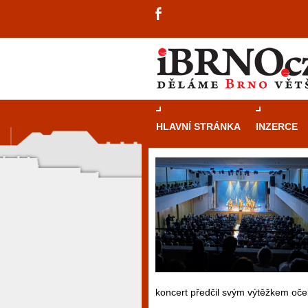
HLAVNÍ STRÁNKA
INZERCE
koncert předčil svým výtěžkem oče
návštěvníky, tak pro příležitostné h