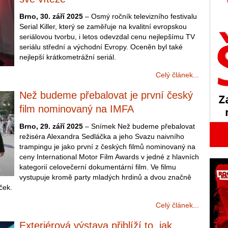
Brno, 30. září 2025
– Osmý ročník televizního festivalu
Serial Killer, který se zaměřuje na kvalitní evropskou
seriálovou tvorbu, i letos odevzdal cenu nejlepšímu TV
seriálu střední a východní Evropy. Oceněn byl také
nejlepší krátkometrážní seriál.
Celý článek...
Než budeme přebalovat je první český
film nominovaný na IMFA
Brno, 29. září 2025
– Snímek Než budeme přebalovat
režiséra Alexandra Sedláčka a jeho Svazu naivního
trampingu je jako první z českých filmů nominovaný na
ceny International Motor Film Awards v jedné z hlavních
kategorií celovečerní dokumentární film. Ve filmu
vystupuje kromě party mladých hrdinů a dvou značně
íček.
Celý článek...
Exteriérová výstava přiblíží to, jak