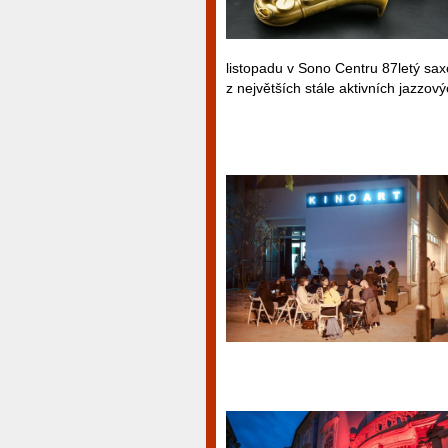
listopadu v Sono Centru 87letý saxo
z největších stále aktivních jazzov