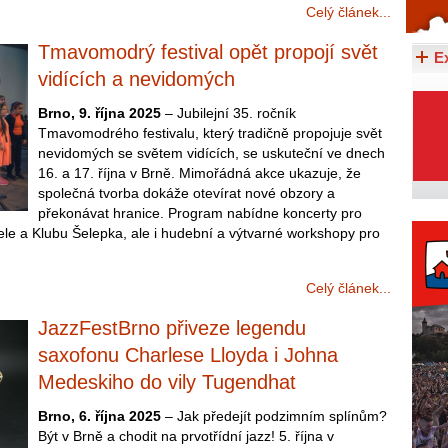
Celý článek...
Celý článek...
Tmavomodrý festival opět propojí svět
E
vidících a nevidomých
Brno, 9. října 2025
– Jubilejní 35. ročník
Tmavomodrého festivalu, který tradičně propojuje svět
nevidomých se světem vidících, se uskuteční ve dnech
16. a 17. října v Brně. Mimořádná akce ukazuje, že
společná tvorba dokáže otevírat nové obzory a
překonávat hranice. Program nabídne koncerty pro
ele a Klubu Šelepka, ale i hudební a výtvarné workshopy pro
Celý článek...
JazzFestBrno přiveze legendu
saxofonu Charlese Lloyda i Johna
Medeskiho do vily Tugendhat
Brno, 6. října 2025
– Jak předejít podzimním splínům?
Být v Brně a chodit na prvotřídní jazz! 5. října v