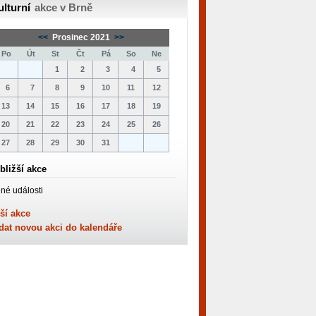
ulturní
akce v Brně
<<
Prosinec 2021
>>
Po
Út
St
Čt
Pá
So
Ne
1
2
3
4
5
6
7
8
9
10
11
12
13
14
15
16
17
18
19
20
21
22
23
24
25
26
27
28
29
30
31
bližší akce
né události
ší akce
dat novou akci do kalendáře