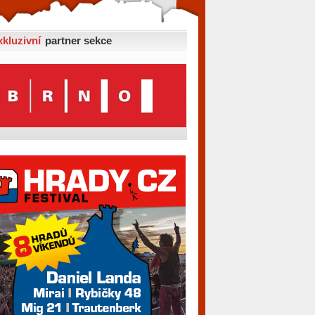
xkluzivní
partner sekce