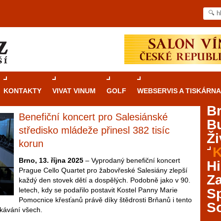
KONTAKTY
VIVAT VINUM
GOLF
WEBSERVIS A TISKÁRNA
B
Benefiční koncert pro Salesiánské
B
Průvodce
kasinovými hrami v Brně: Od
středisko mládeže přinesl 382 tisíc
Ži
rulety po video automaty
korun
K
Brno je městem známým pro zajímavé památky, skvělé
Brno, 13. října 2025
– Vyprodaný benefiční koncert
Hi
restaurace, divadla a univerzity. Mimo jiné je ale také
Prague Cello Quartet pro žabovřeské Salesiány zlepší
Za
místem, kde si můžete legálně a bezpečně vyzkoušet
každý den stovek dětí a dospělých. Podobně jako v 90.
různé kasinové hry. V neustále kvetoucí moravské
letech, kdy se podařilo postavit Kostel Panny Marie
S
metropoli naleznete širokou nabídku her od klasické
Pomocnice křesťanů právě díky štědrosti Brňanů i tento
S
rulety až po moderní automaty jak pro pravidelné
kávání všech.
ráče. V...