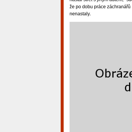
že po dobu práce záchranářů p
nenastaly.