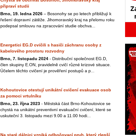
Chystá se obchvat Bosonoh, Jihomoravský kraj
připraví studii
Brno, 19. ledna 2026
– Bosonohy se po letech přibližují k
řešení dopravní zátěže. Jihomoravský kraj na přelomu roku
podepsal smlouvu na zpracování studie obchva...
Energetici EG.D cvičili s hasiči záchranu osoby z
kabelového prostoru rozvodny
Brno, 7. listopadu 2024
- Distribuční společnost EG.D,
člen skupiny E.ON, pravidelně cvičí různé krizové situace.
Účelem těchto cvičení je prověření postupů a p...
Kohoutovice otestují unikátní cvičení evakuace osob
za pomoci vrtulníku
Brno, 23. října 2023
- Městská část Brno-Kohoutovice se
chystá na unikátní preventivní evakuační cvičení, které se
uskuteční 3. listopadu mezi 9.00 a 11.00 hodi...
Na staré dálnici vzniká odbočovací pruh, který zlepší