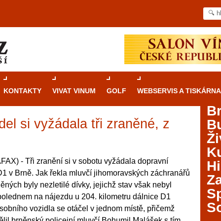
KONTAKTY
VIVAT VINUM
GOLF
WEBSERVIS A TISKÁRNA
B
el si vyžádala tři zraněné, z
B
Průvodce
kasinovými hrami v Brně: Od
Ži
rulety po video automaty
Ku
Brno je městem známým pro zajímavé památky, skvělé
AX) - Tři zranění si v sobotu vyžádala dopravní
Hi
restaurace, divadla a univerzity. Mimo jiné je ale také
D1 v Brně. Jak řekla mluvčí jihomoravských záchranářů
Za
místem, kde si můžete legálně a bezpečně vyzkoušet
ných byly nezletilé dívky, jejichž stav však nebyl
různé kasinové hry. V neustále kvetoucí moravské
S
polednem na nájezdu u 204. kilometru dálnice D1
metropoli naleznete širokou nabídku her od klasické
S
sobního vozidla se otáčel v jednom místě, přičemž
rulety až po moderní automaty jak pro pravidelné
ráče. V...
dělil brněnský policejní mluvčí Bohumil Malášek s tím,