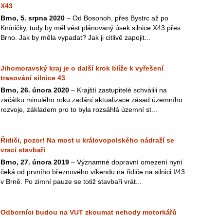
X43
Brno, 5. srpna 2020
– Od Bosonoh, přes Bystrc až po
Kníničky, tudy by měl vést plánovaný úsek silnice X43 přes
Brno. Jak by měla vypadat? Jak ji citlivě zapojit...
Jihomoravský kraj je o další krok blíže k vyřešení
trasování silnice 43
Brno, 26. února 2020
– Krajští zastupitelé schválili na
začátku minulého roku zadání aktualizace zásad územního
rozvoje, základem pro to byla rozsáhlá územní st...
Řidiči, pozor! Na most u královopolského nádraží se
vrací stavbaři
Brno, 27. února 2019
– Významné dopravní omezení nyní
čeká od prvního březnového víkendu na řidiče na silnici I/43
v Brně. Po zimní pauze se totiž stavbaři vrát...
Odborníci budou na VUT zkoumat nehody motorkářů