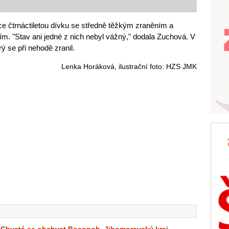
ce čtrnáctiletou dívku se středně těžkým zraněním a
ím. "Stav ani jedné z nich nebyl vážný," dodala Zuchová. V
ý se při nehodě zranil.
Lenka Horáková, ilustrační foto: HZS JMK