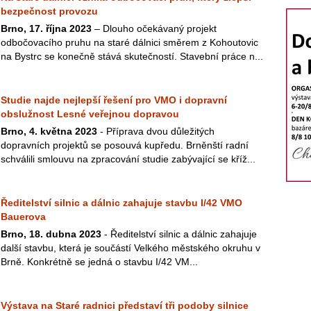
bezpečnost provozu
Brno, 17. října 2023
– Dlouho očekávaný projekt
odbočovacího pruhu na staré dálnici směrem z Kohoutovic
na Bystrc se konečně stává skutečností. Stavební práce n...
Studie najde nejlepší řešení pro VMO i dopravní
obslužnost Lesné veřejnou dopravou
Brno, 4. května 2023
- Příprava dvou důležitých
dopravních projektů se posouvá kupředu. Brněnští radní
schválili smlouvu na zpracování studie zabývající se kříž...
Ředitelství silnic a dálnic zahajuje stavbu I/42 VMO
Bauerova
Brno, 18. dubna 2023
- Ředitelství silnic a dálnic zahajuje
další stavbu, která je součástí Velkého městského okruhu v
Brně. Konkrétně se jedná o stavbu I/42 VM...
Výstava na Staré radnici představí tři podoby silnice