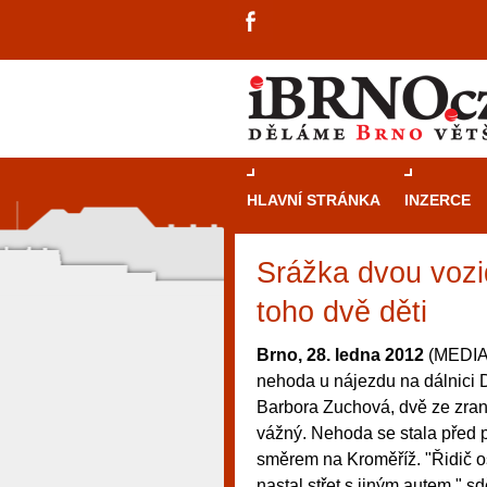
HLAVNÍ STRÁNKA
INZERCE
Srážka dvou vozid
toho dvě děti
Brno, 28. ledna 2012
(MEDIAF
nehoda u nájezdu na dálnici 
Barbora Zuchová, dvě ze zraně
vážný. Nehoda se stala před 
směrem na Kroměříž. "Řidič o
návštěvníky, tak pro příležitostné h
nastal střet s jiným autem," s