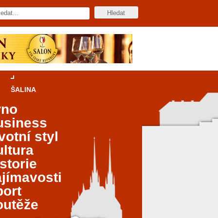
ŠALINA
rno
usiness
votní styl
ltura
storie
jímavosti
port
outěže