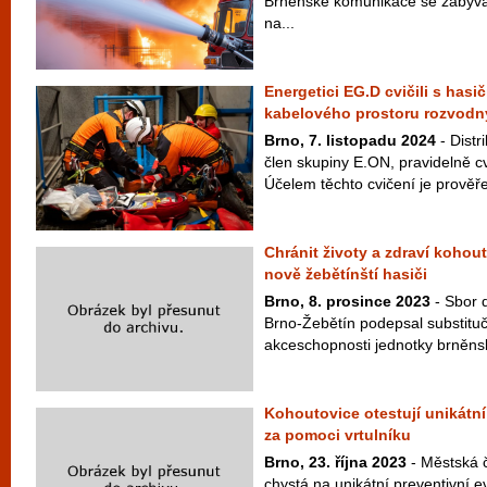
Brněnské komunikace se zabýval
na...
Energetici EG.D cvičili s hasi
kabelového prostoru rozvodn
Brno, 7. listopadu 2024
- Distr
člen skupiny E.ON, pravidelně cv
Účelem těchto cvičení je prověře
Chránit životy a zdraví koho
nově žebětínští hasiči
Brno, 8. prosince 2023
- Sbor 
Brno-Žebětín podepsal substitu
akceschopnosti jednotky brněnsk
Kohoutovice otestují unikátn
za pomoci vrtulníku
Brno, 23. října 2023
- Městská 
chystá na unikátní preventivní e