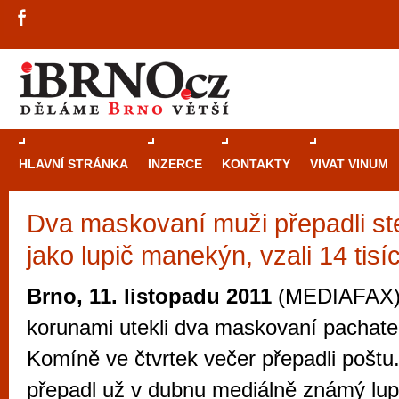
HLAVNÍ STRÁNKA
INZERCE
KONTAKTY
VIVAT VINUM
Dva maskovaní muži přepadli st
Průvodce
kasi
jako lupič manekýn, vzali 14 tisí
Brně: Od rulet
automaty
Brno, 11. listopadu 2011
(MEDIAFAX) -
Brno je měs
korunami utekli dva maskovaní pachatel
zajímavé p
Komíně ve čtvrtek večer přepadli poštu
restaurace, div
přepadl už v dubnu mediálně známý lu
Mimo jiné je ale také místem, kde si můžet