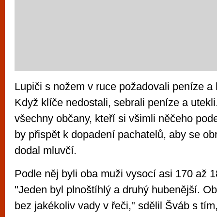
Lupiči s nožem v ruce požadovali peníze a k
Když klíče nedostali, sebrali peníze a utek
všechny občany, kteří si všimli něčeho pod
by přispět k dopadení pachatelů, aby se obrát
dodal mluvčí.
Podle něj byli oba muži vysocí asi 170 až 1
"Jeden byl plnoštíhlý a druhý hubenější. Ob
bez jakékoliv vady v řeči," sdělil Šváb s tí