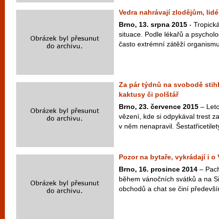
Vedra nahrávají zlodějům, lid
Brno, 13. srpna 2015
- Tropick
situace. Podle lékařů a psychol
často extrémní zátěží organismu
Za pár týdnů na svobodě stihl
kaktusy či polštář
Brno, 23. července 2015
– Leto
vězení, kde si odpykával trest z
v něm nenapravil. Šestatřicetilet
Pozor na bytaře, vykrádají i o
Brno, 16. prosince 2014
– Pacha
během vánočních svátků a na Sil
obchodů a chat se činí předevší