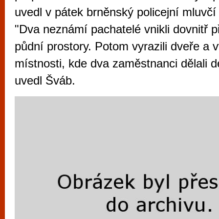
vyzkoušet různé kasinové hry. V neustál
uvedl v pátek brněnský policejní mluvčí
metropoli naleznete širokou nabídku her o
"Dva neznámí pachatelé vnikli dovnitř p
po moderní automaty jak pro pravidelné n
půdní prostory. Potom vyrazili dveře a vt
příležitostné hráče. V...
místnosti, kde dva zaměstnanci dělali 
uvedl Šváb.