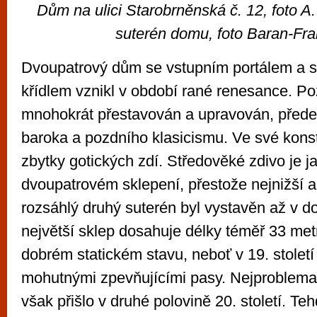
Dům na ulici Starobrněnská č. 12, foto A
suterén domu, foto Baran-Fr
Dvoupatrový dům se vstupním portálem a 
křídlem vznikl v období rané renesance. Poz
mnohokrát přestavován a upravován, přede
baroka a pozdního klasicismu. Ve své konst
zbytky gotických zdí. Středověké zdivo je j
dvoupatrovém sklepení, přestože nejnižší 
rozsáhlý druhý suterén byl vystavěn až v d
největší sklep dosahuje délky téměř 33 metr
dobrém statickém stavu, neboť v 19. století
mohutnými zpevňujícími pasy. Nejproblemat
však přišlo v druhé polovině 20. století. Te