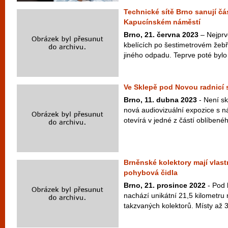
Technické sítě Brno sanují č
Kapucínském náměstí
Brno, 21. června 2023
– Nejprve
kbelících po šestimetrovém žebří
jiného odpadu. Teprve poté bylo
Ve Sklepě pod Novou radnicí 
Brno, 11. dubna 2023
- Není sk
nová audiovizuální expozice s 
otevírá v jedné z částí oblíbené
Brněnské kolektory mají vlastní
pohybová čidla
Brno, 21. prosince 2022
- Pod 
nachází unikátní 21,5 kilometru 
takzvaných kolektorů. Místy až 3