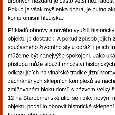
drobných nezdarů je často větší než radost 
Pokud je však myšlenka dobrá, je nutno akce
kompromisní hlediska.
Příkladů obnovy a nového využití historic
objektu je dostatek. A pokud způsob jejich 
současného životního stylu odráží i jejich f
můžeme být nanejvýše spokojeni. Jako uk
přístupu může sloužit množství historických
odkazujících na vinařské tradice jižní Mor
zachráněných sklepních komplexů se nacház
zmiňovaném bloku domů s názvem Velký šp
12 na Starobrněnské ulici se i díky novým 
objektu podařilo obnovit historické sklepení 
formou jeho využití.