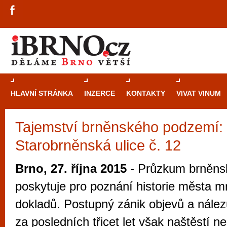
HLAVNÍ STRÁNKA
INZERCE
KONTAKTY
VIVAT VINUM
Tajemství brněnského podzemí:
Průvodce
kasi
Starobrněnská ulice č. 12
Brně: Od rulet
automaty
Brno, 27. října 2015
- Průzkum brněns
Brno je měs
poskytuje pro poznání historie města 
zajímavé p
dokladů. Postupný zánik objevů a nále
restaurace, div
za posledních třicet let však naštěstí ne
Mimo jiné je ale také místem, kde si můžet