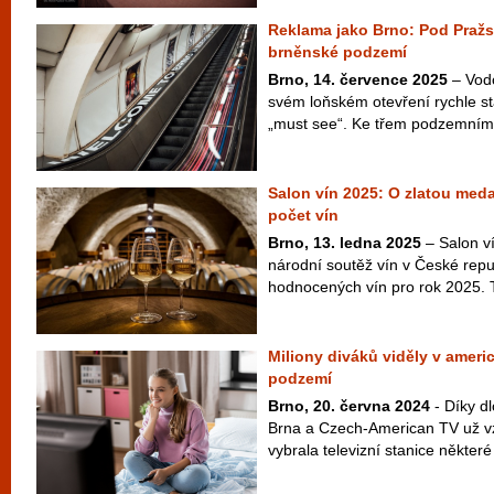
Reklama jako Brno: Pod Praž
brněnské podzemí
Brno, 14. července 2025
– Vodo
svém loňském otevření rychle st
„must see“. Ke třem podzemním 
Salon vín 2025: O zlatou medai
počet vín
Brno, 13. ledna 2025
– Salon ví
národní soutěž vín v České repub
hodnocených vín pro rok 2025. Ta
Miliony diváků viděly v americ
podzemí
Brno, 20. června 2024
- Díky d
Brna a Czech-American TV už vzn
vybrala televizní stanice některé 