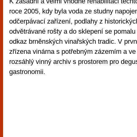
K zásadní a velmi vhodné rehabilitaci těcht
roce 2005, kdy byla voda ze studny napojen
odčerpávací zařízení, podlahy z historických
odvětrávané rošty a do sklepení se pomalu 
odkaz brněnských vinařských tradic. V prv
zřízena vinárna s potřebným zázemím a ve 
rozsáhlý vinný archiv s prostorem pro degus
gastronomii.