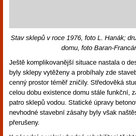
Stav sklepů v roce 1976, foto L. Hanák; dr
domu, foto Baran-Francá
Ještě komplikovanější situace nastala o des
byly sklepy vytěženy a probíhaly zde staveb
cenný prostor téměř zničily. Středověká stu
celou dobu existence domu stále funkční, z
patro sklepů vodou. Statické úpravy beton
nevhodné stavební zásahy byly však naštěs
přerušeny.