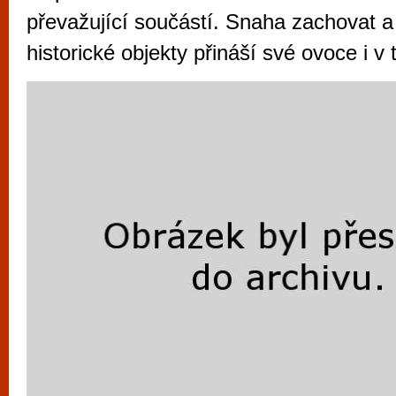
vyzkoušet různé kasinové hry. V neustál
převažující součástí. Snaha zachovat a
metropoli naleznete širokou nabídku her o
historické objekty přináší své ovoce i v
po moderní automaty jak pro pravidelné n
příležitostné hráče. V...