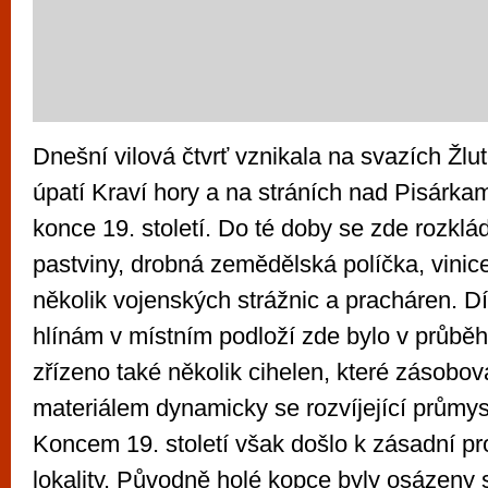
Dnešní vilová čtvrť vznikala na svazích Žlu
úpatí Kraví hory a na stráních nad Pisárka
konce 19. století. Do té doby se zde rozklá
pastviny, drobná zemědělská políčka, vinice
několik vojenských strážnic a pracháren. Dí
hlínám v místním podloží zde bylo v průběhu
zřízeno také několik cihelen, které zásobo
materiálem dynamicky se rozvíjející průmy
Koncem 19. století však došlo k zásadní p
lokality. Původně holé kopce byly osázeny 