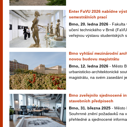
Enter FaVU 2026 nabídne výs
semestrálních prací
Brno, 20. ledna 2026
- Fakulta
učení technického v Brně (FaVU
veřejnou výstavu studentských s
Brno vyhlásí mezinárodní arc
novou budovu magistrátu
Brno, 12. ledna 2026
- Město Br
urbanisticko-architektonické so
magistrátu, na svém zasedání jej
Brno zveřejnilo sjednocené i
stavebních předpisech
Brno, 31. března 2025
- Město 
Souhrnné znění požadavků na vý
přehledné a sjednocené informac