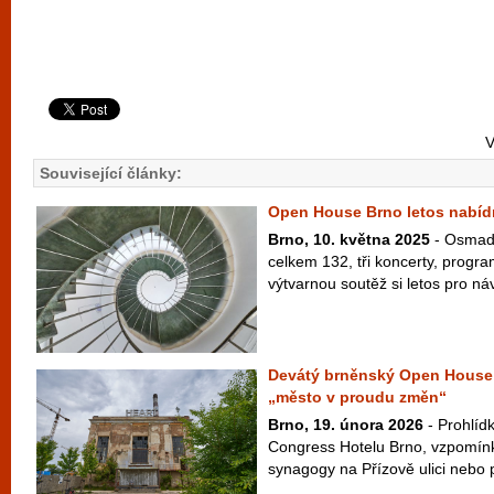
V
Související články:
Open House Brno letos nabídn
Brno, 10. května 2025
- Osmadv
celkem 132, tři koncerty, progra
výtvarnou soutěž si letos pro náv
Devátý brněnský Open House 
„město v proudu změn“
Brno, 19. února 2026
- Prohlíd
Congress Hotelu Brno, vzpomínk
synagogy na Přízově ulici nebo 