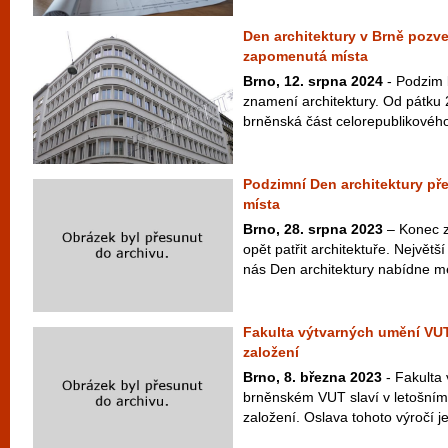
Den architektury v Brně pozv
zapomenutá místa
Brno, 12. srpna 2024
- Podzim 
znamení architektury. Od pátku 27
brněnská část celorepublikového 
Podzimní Den architektury pře
místa
Brno, 28. srpna 2023
– Konec z
opět patřit architektuře. Největší
nás Den architektury nabídne me
Fakulta výtvarných umění VUT
založení
Brno, 8. března 2023
- Fakulta 
brněnském VUT slaví v letošním 
založení. Oslava tohoto výročí j