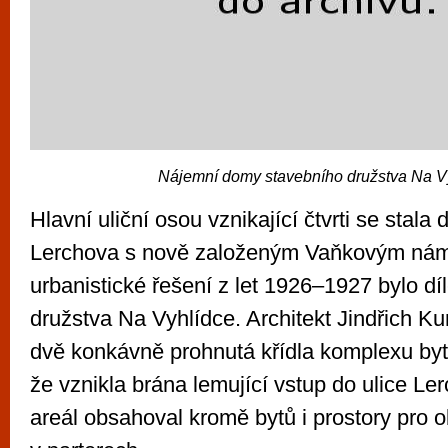
Nájemní domy stavebního družstva Na V
Hlavní uliční osou vznikající čtvrti se stala 
Lerchova s nově založeným Vaňkovým nám
urbanistické řešení z let 1926–1927 bylo d
družstva Na Vyhlídce. Architekt Jindřich K
dvě konkávně prohnutá křídla komplexu by
že vznikla brána lemující vstup do ulice Ler
areál obsahoval kromě bytů i prostory pro 