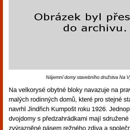
Nájemní domy stavebního družstva Na V
Na velkorysé obytné bloky navazuje na pra
malých rodinných domů, které pro stejné st
navrhl Jindřich Kumpošt roku 1926. Jednop
dvojdomy s předzahrádkami mají sdružené 
zvýrazněné pásem režného zdiva a společ