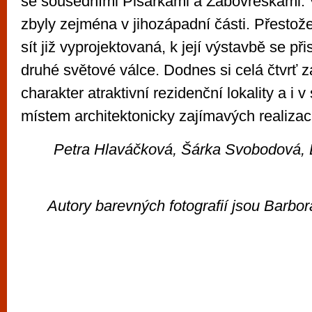
se sousedními Pisárkami a Žabovřeskami. 
zbyly zejména v jihozápadní části. Přestože 
sít již vyprojektovaná, k její výstavbě se při
druhé světové válce. Dodnes si celá čtvrť 
charakter atraktivní rezidenční lokality a i v
místem architektonicky zajímavých realizac
Petra Hlaváčková, Šárka Svobodová, 
Autory barevných fotografií jsou Barbo