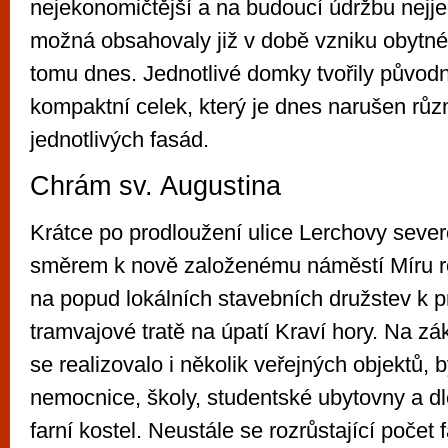
nejekonomičtější a na budoucí údržbu nejje
možná obsahovaly již v době vzniku obytné 
tomu dnes. Jednotlivé domky tvořily původ
kompaktní celek, který je dnes narušen růz
jednotlivých fasád.
Chrám sv. Augustina
Krátce po prodloužení ulice Lerchovy sev
směrem k nově založenému náměstí Míru r
na popud lokálních stavebních družstev k p
tramvajové tratě na úpatí Kraví hory. Na zákl
se realizovalo i několik veřejných objektů,
nemocnice, školy, studentské ubytovny a 
farní kostel. Neustále se rozrůstající počet 