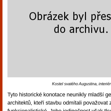
Kostel svatého Augustina, interiér
Tyto historické konotace neunikly mladší g
architektů, kteří stavbu odmítali považovat 
funkcionalistické. Jeho jedinečnost však tkv