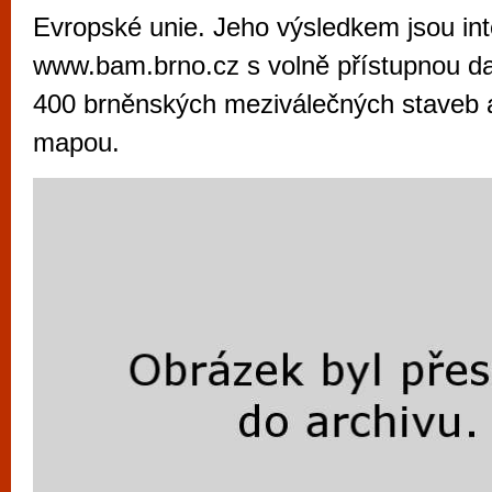
vyzkoušet různé kasinové hry. V neustál
Evropské unie. Jeho výsledkem jsou int
metropoli naleznete širokou nabídku her o
www.bam.brno.cz s volně přístupnou da
po moderní automaty jak pro pravidelné n
400 brněnských meziválečných staveb a 
příležitostné hráče. V...
mapou.