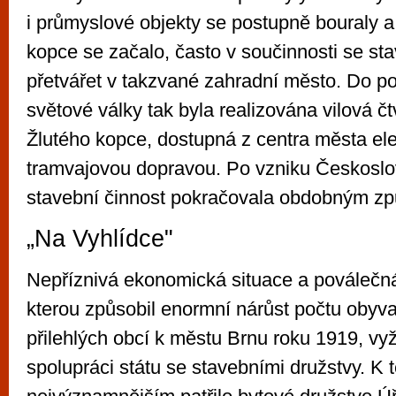
i průmyslové objekty se postupně bouraly a
kopce se začalo, často v součinnosti se sta
přetvářet v takzvané zahradní město. Do po
světové války tak byla realizována vilová čt
Žlutého kopce, dostupná z centra města ele
tramvajovou dopravou. Po vzniku Českosl
stavební činnost pokračovala obdobným z
„Na Vyhlídce"
Nepříznivá ekonomická situace a poválečná
kterou způsobil enormní nárůst počtu obyvat
přilehlých obcí k městu Brnu roku 1919, v
spolupráci státu se stavebními družstvy. K 