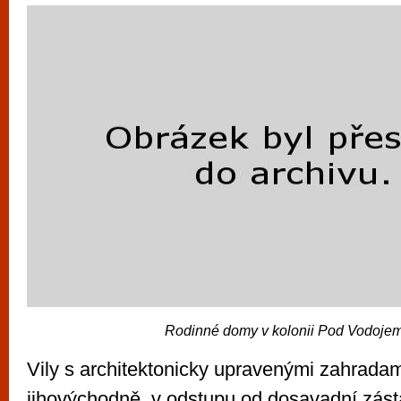
Rodinné domy v kolonii Pod Vodoj
Vily s architektonicky upravenými zahradam
jihovýchodně, v odstupu od dosavadní zást