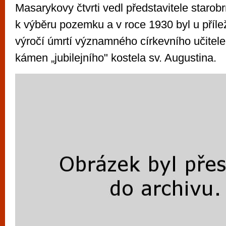
Masarykovy čtvrti vedl představitele starob
k výběru pozemku a v roce 1930 byl u přílež
výročí úmrtí významného církevního učitele
kámen „jubilejního" kostela sv. Augustina.