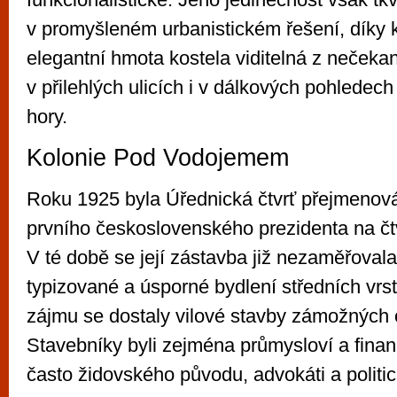
v promyšleném urbanistickém řešení, díky 
elegantní hmota kostela viditelná z nečeka
v přilehlých ulicích i v dálkových pohledec
hory.
Kolonie Pod Vodojemem
Roku 1925 byla Úřednická čtvrť přejmenov
prvního československého prezidenta na č
V té době se její zástavba již nezaměřoval
typizované a úsporné bydlení středních vrst
zájmu se dostaly vilové stavby zámožných 
Stavebníky byli zejména průmysloví a finan
často židovského původu, advokáti a politic