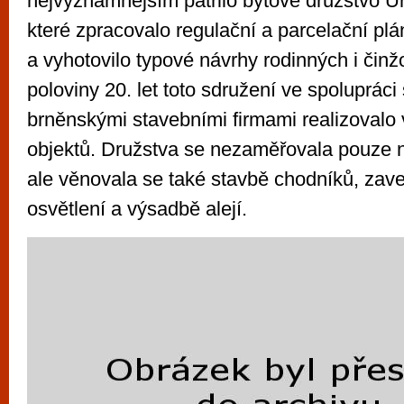
nejvýznamnějším patřilo bytové družstvo Úř
které zpracovalo regulační a parcelační plán
a vyhotovilo typové návrhy rodinných i čin
poloviny 20. let toto sdružení ve spolupráci
brněnskými stavebními firmami realizovalo 
objektů. Družstva se nezaměřovala pouze 
ale věnovala se také stavbě chodníků, zav
osvětlení a výsadbě alejí.