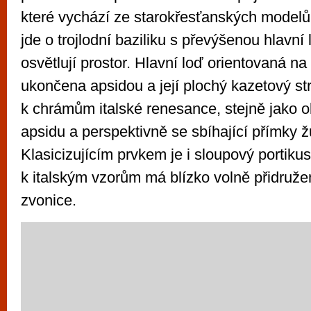
které vychází ze starokřesťanských modelů
jde o trojlodní baziliku s převýšenou hlavní 
osvětlují prostor. Hlavní loď orientovaná n
ukončena apsidou a její plochý kazetový st
k chrámům italské renesance, stejně jako o
apsidu a perspektivně se sbíhající přímky ž
Klasicizujícím prvkem je i sloupový portikus
k italským vzorům má blízko volně přidruže
zvonice.