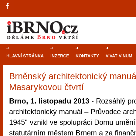
HLAVNÍ STRÁNKA
INZERCE
KONTAKTY
VIVAT VINUM
Brněnský architektonický manuál
Průvodce
kasi
Masarykovou čtvrtí
Brně: Od rulet
automaty
Brno, 1. listopadu 2013
- Rozsáhlý pr
Brno je měs
architektonický manuál – Průvodce arc
zajímavé p
1945" vznikl ve spolupráci Domu uměn
restaurace, div
statutárním městem Brnem a za finanč
Mimo jiné je ale také místem, kde si můžet