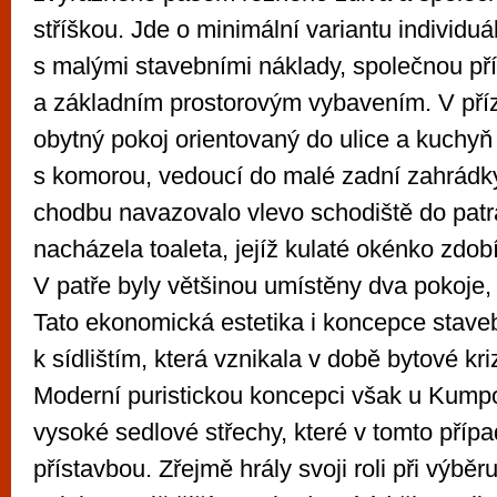
stříškou. Jde o minimální variantu individuá
s malými stavebními náklady, společnou př
a základním prostorovým vybavením. V pří
obytný pokoj orientovaný do ulice a kuchyň
s komorou, vedoucí do malé zadní zahrádky
chodbu navazovalo vlevo schodiště do patr
nacházela toaleta, jejíž kulaté okénko zdob
V patře byly většinou umístěny dva pokoje, 
Tato ekonomická estetika i koncepce stave
k sídlištím, která vznikala v době bytové kr
Moderní puristickou koncepci však u Kumpo
vysoké sedlové střechy, které v tomto příp
přístavbou. Zřejmě hrály svoji roli při výběru