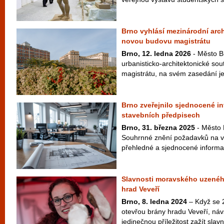
Brno vyhlásí mezinárodní arc
novou budovu magistrátu
Brno, 12. ledna 2026
- Město Br
urbanisticko-architektonické so
magistrátu, na svém zasedání jej
Brno zveřejnilo sjednocené i
stavebních předpisech
Brno, 31. března 2025
- Město 
Souhrnné znění požadavků na vý
přehledné a sjednocené informac
Slavnosti moravského uzenéh
hrad Veveří
Brno, 8. ledna 2024
– Když se 
otevřou brány hradu Veveří, náv
jedinečnou příležitost zažít slavn