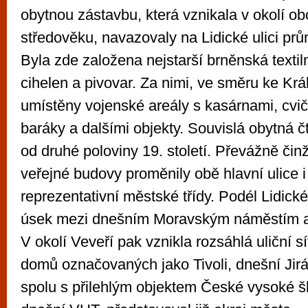
obytnou zástavbu, která vznikala v okolí obo
středověku, navazovaly na Lidické ulici prů
Byla zde založena nejstarší brněnská textiln
cihelen a pivovar. Za nimi, ve směru ke Král
umístěny vojenské areály s kasárnami, cvi
baráky a dalšími objekty. Souvislá obytná č
od druhé poloviny 19. století. Převážně či
veřejné budovy proměnily obě hlavní ulice i 
reprezentativní městské třídy. Podél Lidické
úsek mezi dnešním Moravským náměstím a
V okolí Veveří pak vznikla rozsáhlá uliční s
domů označovaných jako Tivoli, dnešní Jirás
spolu s přilehlým objektem České vysoké š