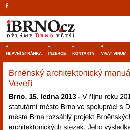
HLAVNÍ STRÁNKA
INZERCE
KONTAKTY
VIVAT VINUM
Brněnský architektonický manuál
Průvodce
kasi
Veveří
Brně: Od rulet
automaty
Brno, 15. ledna 2013
- V říjnu roku 20
Brno je měs
statutární město Brno ve spolupráci 
zajímavé p
města Brna rozsáhlý projekt Brněnskýc
restaurace, div
architektonických stezek. Jeho výsled
Mimo jiné je ale také místem, kde si můžet