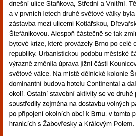
dnešní ulice Staňkova, Střední a Vnitřní. 
a v prvních letech druhé světové války byla
zástavba mezi ulicemi Kotlářskou, Dřevařs
Štefánikovou. Alespoň částečně se tak zmí
bytové krize, které provázely Brno po celé 
republiky. Urbanistickou podobu městské čá
výrazně změnila úprava jižní části Kounico
světové válce. Na místě dělnické kolonie Š
dominantní budova hotelu Continental a dal
okolí. Ostatní stavební aktivity se ve druhé 
soustředily zejména na dostavbu volných pa
po připojení okolních obcí k Brnu, v tomto 
hranicích s Žabovřesky a Královým Polem.