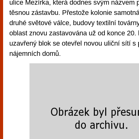
ulice Mezírka, která dodnes svým názvem p
těsnou zástavbu. Přestože kolonie samotná
druhé světové válce, budovy textilní továr
oblast znovu zastavována už od konce 20. 
uzavřený blok se otevřel novou uliční sítí 
nájemních domů.