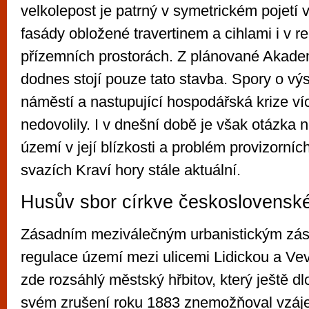
velkolepost je patrný v symetrickém pojetí 
fasády obložené travertinem a cihlami i v r
přízemních prostorách. Z plánované Akadem
dodnes stojí pouze tato stavba. Spory o v
náměstí a nastupující hospodářská krize víc
nedovolily. I v dnešní době je však otázka
území v její blízkosti a problém provizorníc
svazích Kraví hory stále aktuální.
Husův sbor církve československ
Zásadním meziválečným urbanistickým zás
regulace území mezi ulicemi Lidickou a Vev
zde rozsáhlý městský hřbitov, který ještě 
svém zrušení roku 1883 znemožňoval vzáj