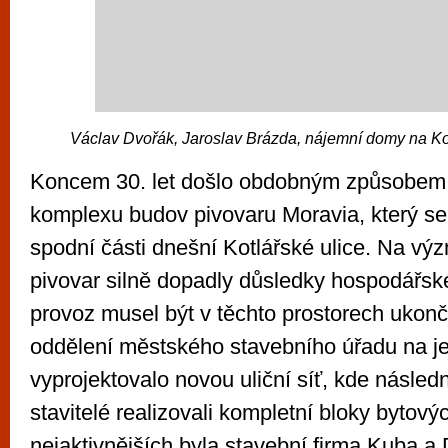
Václav Dvořák, Jaroslav Brázda, nájemní domy na K
Koncem 30. let došlo obdobným způsobem 
komplexu budov pivovaru Moravia, který se
spodní části dnešní Kotlářské ulice. Na v
pivovar silně dopadly důsledky hospodářské
provoz musel být v těchto prostorech ukon
oddělení městského stavebního úřadu na j
vyprojektovalo novou uliční síť, kde násle
stavitelé realizovali kompletní bloky bytov
nejaktivnějších byla stavební firma Kuba a D