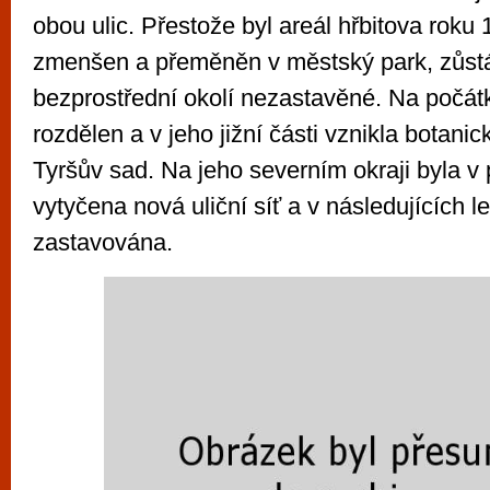
obou ulic. Přestože byl areál hřbitova roku
zmenšen a přeměněn v městský park, zůstá
bezprostřední okolí nezastavěné. Na počátku
rozdělen a v jeho jižní části vznikla botani
Tyršův sad. Na jeho severním okraji byla v 
vytyčena nová uliční síť a v následujících 
zastavována.