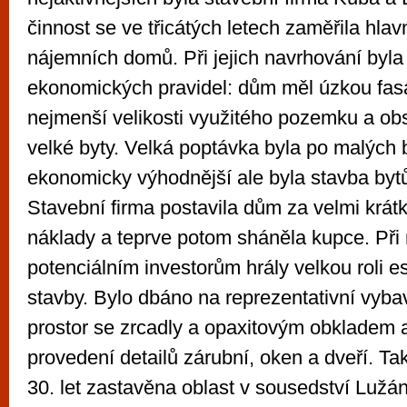
činnost se ve třicátých letech zaměřila hlav
nájemních domů. Při jejich navrhování byl
ekonomických pravidel: dům měl úzkou fasá
nejmenší velikosti využitého pozemku a ob
velké byty. Velká poptávka byla po malých 
ekonomicky výhodnější ale byla stavba bytů
Stavební firma postavila dům za velmi krát
náklady a teprve potom sháněla kupce. Při
potenciálním investorům hrály velkou roli es
stavby. Bylo dbáno na reprezentativní vyba
prostor se zrcadly a opaxitovým obkladem a 
provedení detailů zárubní, oken a dveří. Ta
30. let zastavěna oblast v sousedství Lužá