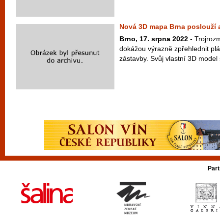
Nová 3D mapa Brna poslouží 
Brno, 17. srpna 2022
- Trojroz
dokážou výrazně zpřehlednit plá
zástavby. Svůj vlastní 3D model s
Part