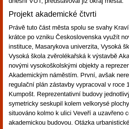
dnešní VUT, představoval již okraj města.
Projekt akademické čtvrti
Právě tuto část města spolu se svahy Kraví
krátce po vzniku Československa využít n
instituce, Masarykova univerzita, Vysoká 
Vysoká škola zvěrolékařská k výstavbě Aka
novými vysokoškolskými objekty a reprezen
Akademickým náměstím. První, avšak nere
regulační plán zástavby vypracoval v roce 
Kumpošt. Reprezentativní budovy jednotlivý
symetricky seskupil kolem velkorysé plochy
situováno kolmo k ulici Veveří a uzavřeno c
akademickou budovou. Otázka urbanistické