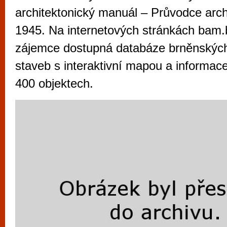
vyzkoušet různé kasinové hry. V neustál
architektonický manuál – Průvodce arc
metropoli naleznete širokou nabídku her o
1945. Na internetových stránkách bam.b
po moderní automaty jak pro pravidelné n
zájemce dostupná databáze brněnskýc
příležitostné hráče. V...
staveb s interaktivní mapou a informac
400 objektech.