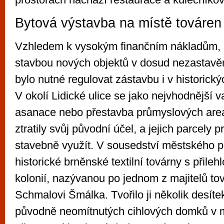
Bytová výstavba na místě továren
Vzhledem k vysokým finančním nákladům,
stavbou nových objektů v dosud nezastavěn
bylo nutné regulovat zástavbu i v historick
V okolí Lidické ulice se jako nejvhodnější v
asanace nebo přestavba průmyslových areál
ztratily svůj původní účel, a jejich parcely 
stavebně využít. V sousedství městského pa
historické brněnské textilní továrny s přileh
kolonií, nazývanou po jednom z majitelů to
Schmalovi Šmálka. Tvořilo ji několik desíte
původně neomítnutých cihlových domků v 