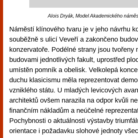
Alois Dryák, Model Akademického náměs
Náměstí klínového tvaru je v jeho návrhu 
souběžně s ulicí Veveří a zakončeno budov
konzervatoře. Podélné strany jsou tvořen
budovami jednotlivých fakult, uprostřed plo
umístěn pomník a obelisk. Velkolepá konc
duchu klasicismu měla reprezentovat demok
vzniklého státu. U mladých levicových ava
architektů ovšem narazila na odpor kvůli 
finančním nákladům a neúčelné reprezentat
Pochybnosti o aktuálnosti výstavby triumfá
orientace i požadavku slohové jednoty vše