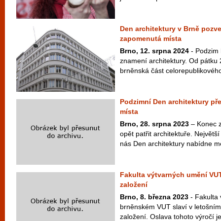
Den architektury v Brně pozv
zapomenutá místa
Brno, 12. srpna 2024
- Podzim 
znamení architektury. Od pátku 27
brněnská část celorepublikového 
Podzimní Den architektury pře
místa
Brno, 28. srpna 2023
– Konec z
opět patřit architektuře. Největší
nás Den architektury nabídne me
Fakulta výtvarných umění VUT
založení
Brno, 8. března 2023
- Fakulta 
brněnském VUT slaví v letošním 
založení. Oslava tohoto výročí j