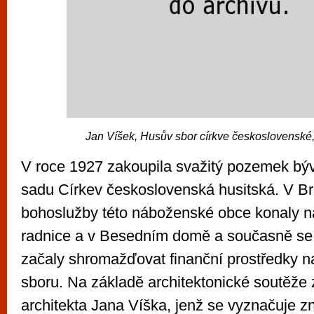
Jan Víšek, Husův sbor církve československ
V roce 1927 zakoupila svažitý pozemek b
sadu Církev československá husitská. V Br
bohoslužby této náboženské obce konaly n
radnice a v Besedním domě a současně se
začaly shromažďovat finanční prostředky n
sboru. Na základě architektonické soutěže z
architekta Jana Víška, jenž se vyznačuje 