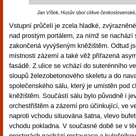
Jan Víšek, Husův sbor církve československ
Vstupní průčelí je zcela hladké, zvýrazněn
nad prostým portálem, za nímž se nachází 
zakončená vyvýšeným kněžištěm. Odtud jso
místnosti zázemí a také věž přiřazená asyme
fasádě. Z ulice se vchází do suterénního ves
sloupů železobetonového skeletu a do nava
společenského sálu, který je umístěn pod 
kněžištěm. Součástí sálu bylo původně i jev
orchestřištěm a zázemí pro účinkující, ve v
naproti vchodu situována šatna, vlevo bufe
vchodu pokladna. V současné době se v tě
prostorách nachází restaurace a kulečníkov