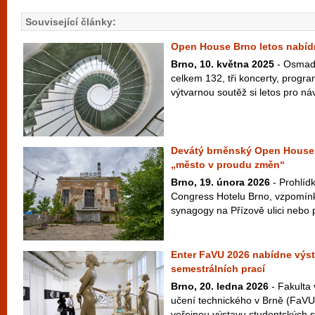
Související články:
Open House Brno letos nabídn
Brno, 10. května 2025
- Osmadv
celkem 132, tři koncerty, progra
výtvarnou soutěž si letos pro náv
Devátý brněnský Open House 
„město v proudu změn“
Brno, 19. února 2026
- Prohlíd
Congress Hotelu Brno, vzpomínk
synagogy na Přízově ulici nebo 
Enter FaVU 2026 nabídne výs
semestrálních prací
Brno, 20. ledna 2026
- Fakulta
učení technického v Brně (FaVU
veřejnou výstavu studentských s