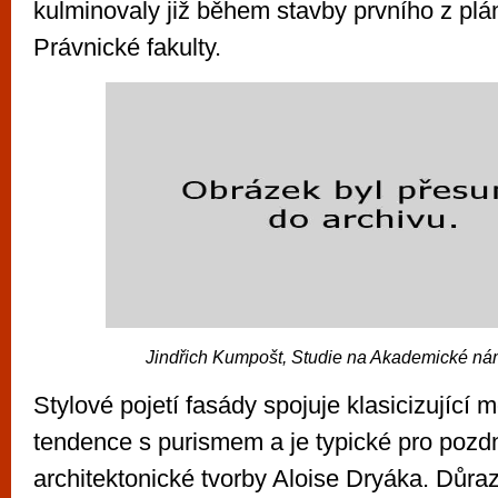
kulminovaly již během stavby prvního z plá
Právnické fakulty.
Jindřich Kumpošt, Studie na Akademické ná
Stylové pojetí fasády spojuje klasicizující
tendence s purismem a je typické pro pozdn
architektonické tvorby Aloise Dryáka. Důra