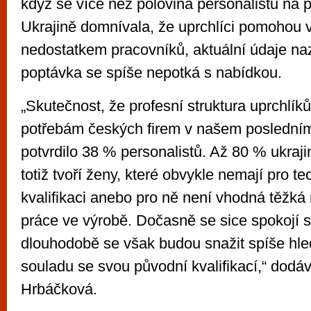
když se více než polovina personalistů na 
Ukrajině domnívala, že uprchlíci pomohou v
nedostatkem pracovníků, aktuální údaje naz
poptávka se spíše nepotká s nabídkou.
„Skutečnost, že profesní struktura uprchlí
potřebám českých firem v našem poslední
potvrdilo 38 % personalistů. Až 80 % ukraj
totiž tvoří ženy, které obvykle nemají pro t
kvalifikaci anebo pro ně není vhodná těžká
práce ve výrobě. Dočasně se sice spokojí s
dlouhodobě se však budou snažit spíše hled
souladu se svou původní kvalifikací,“ dodá
Hrbáčková.