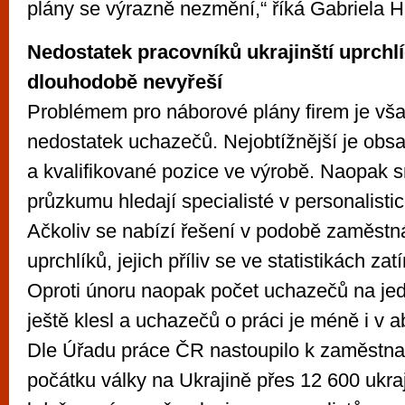
plány se výrazně nezmění,“ říká Gabriela 
Nedostatek pracovníků ukrajinští uprchlíc
dlouhodobě nevyřeší
Problémem pro náborové plány firem je však
nedostatek uchazečů. Nejobtížnější je obsa
a kvalifikované pozice ve výrobě. Naopak 
průzkumu hledají specialisté v personalistic
Ačkoliv se nabízí řešení v podobě zaměstn
uprchlíků, jejich příliv se ve statistikách zatí
Oproti únoru naopak počet uchazečů na je
ještě klesl a uchazečů o práci je méně i v a
Dle Úřadu práce ČR nastoupilo k zaměstn
počátku války na Ukrajině přes 12 600 ukra