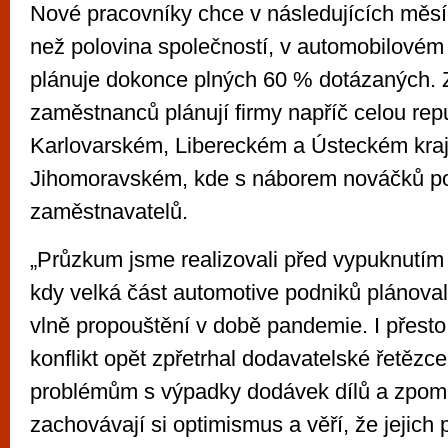
Nové pracovníky chce v následujících měsíc
než polovina společností, v automobilovém
plánuje dokonce plných 60 % dotázaných. 
zaměstnanců plánují firmy napříč celou repu
Karlovarském, Libereckém a Ústeckém kraji
Jihomoravském, kde s náborem nováčků po
zaměstnavatelů.
„Průzkum jsme realizovali před vypuknutím 
kdy velká část automotive podniků plánoval
vlně propouštění v době pandemie. I přesto
konflikt opět zpřetrhal dodavatelské řetězce 
problémům s výpadky dodávek dílů a zpom
zachovávají si optimismus a věří, že jejich