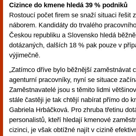
Cizince do kmene hledá 39 % podniků
Rostoucí počet firem se snaží situaci řešit
náborem. Kandidáty do trvalého pracovníh
Českou republiku a Slovensko hledá běžně 
dotázaných, dalších 18 % pak pouze v pří
výjimečně.
„Zatímco dříve bylo běžnější zaměstnávat c
agenturní pracovníky, nyní se situace začí
Zaměstnavatelé jsou s těmito lidmi většino
stále častěji je tak chtějí nabírat přímo do
Gabriela Hrbáčková. Pro zhruba třetinu do
personalistů, kteří hledají kmenové zaměst
cizinci, je však obtížné najít v cizině efekt