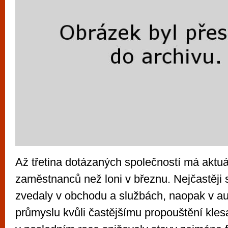
Až třetina dotázaných společností má aktuá
zaměstnanců než loni v březnu. Nejčastěji s
zvedaly v obchodu a službách, naopak v a
průmyslu kvůli častějšímu propouštění kle