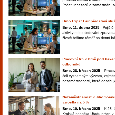
Počet uchazečů o zaměstnání se 
Brno Expat Fair představí služ
Brno, 11. dubna 2025
- Pojištěn
aktivity nebo sledování zpravodaj
životě řešíme téměř na denní báz
Pracovní trh v Brně pod tlake
odborníků
Brno, 28. březen 2025
– Pracov
čelí významným výzvám, zejména
nezaměstnanosti, která dosahuje
Nezaměstnanost v Jihomoravs
vzrostla na 5 %
Brno, 10. března 2025
– K 28. 
Krajská pobočka Úřadu práce v