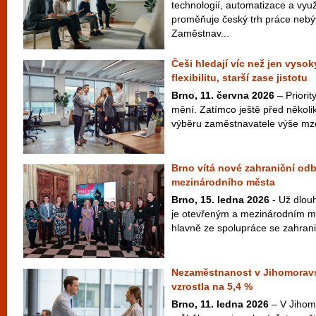
technologií, automatizace a vyu
proměňuje český trh práce neb
Zaměstnav...
Češi hledají víc než jen vysoký
flexibilitu, starší zase jistotu
Brno, 11. června 2026
– Priori
mění. Zatímco ještě před několik
výběru zaměstnavatele výše mzd
Brno vítá nové zahraniční odb
mezinárodního města
Brno, 15. ledna 2026
- Už dlou
je otevřeným a mezinárodním měs
hlavně ze spolupráce se zahranič
Nezaměstnanost v Jihomoravsk
vzrostla na 5,4 %
Brno, 11. ledna 2026
– V Jihom