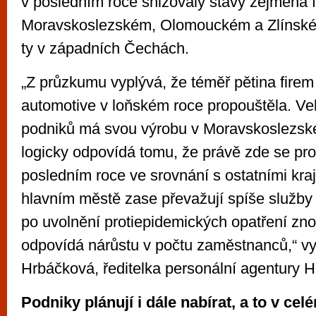
v posledním roce snižovaly stavy zejména f
Moravskoslezském, Olomouckém a Zlínském
ty v západních Čechách.
„Z průzkumu vyplývá, že téměř pětina firem
automotive v loňském roce propouštěla. Vel
podniků má svou výrobu v Moravskoslezské
logicky odpovídá tomu, že právě zde se pro
posledním roce ve srovnání s ostatními kra
hlavním městě zase převažují spíše služby 
po uvolnění protiepidemických opatření zno
odpovídá nárůstu v počtu zaměstnanců,“ vy
Hrbáčková, ředitelka personální agentury 
Podniky plánují i dále nabírat, a to v ce