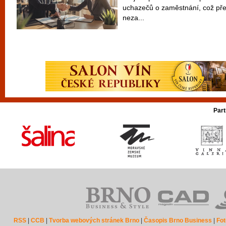
uchazečů o zaměstnání, což pře
neza...
Part
RSS
|
CCB
|
Tvorba webových stránek Brno
|
Časopis Brno Business
|
Fot