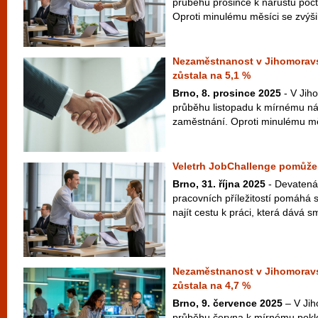
průběhu prosince k nárůstu poč
Oproti minulému měsíci se zvýšil
Nezaměstnanost v Jihomoravs
zůstala na 5,1 %
Brno, 8. prosince 2025
- V Jih
průběhu listopadu k mírnému ná
zaměstnání. Oproti minulému měs
Veletrh JobChallenge pomůže 
Brno, 31. října 2025
- Devatenác
pracovních příležitostí pomáhá
najít cestu k práci, která dává sm
Nezaměstnanost v Jihomoravs
zůstala na 4,7 %
Brno, 9. července 2025
– V Jih
průběhu června k mírnému pokl