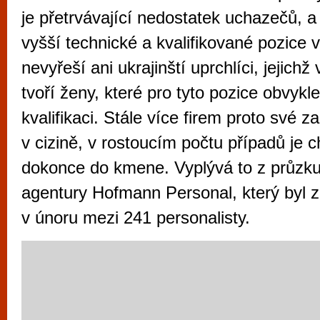
vyzkoušet různé kasinové hry. V neustál
je přetrvávající nedostatek uchazečů, 
metropoli naleznete širokou nabídku her o
vyšší technické a kvalifikované pozice v
po moderní automaty jak pro pravidelné n
nevyřeší ani ukrajinští uprchlíci, jejichž
příležitostné hráče. V...
tvoří ženy, které pro tyto pozice obvykl
kvalifikaci. Stále více firem proto své
v cizině, v rostoucím počtu případů je c
dokonce do kmene. Vyplývá to z průzk
agentury Hofmann Personal, který byl z
v únoru mezi 241 personalisty.