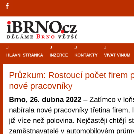
HLAVNÍ STRÁNKA
INZERCE
KONTAKTY
VIVAT VINUM
Průzkum: Rostoucí počet firem p
Průvodce
kasi
nové pracovníky
Brně: Od rulet
automaty
Brno, 26. dubna 2022
– Zatímco v loň
Brno je měs
nabírala nové pracovníky třetina firem, 
zajímavé p
již více než polovina. Nejčastěji chtějí 
restaurace, div
zaměstnavatelé v automobilovém prům
Mimo jiné je ale také místem, kde si můžet