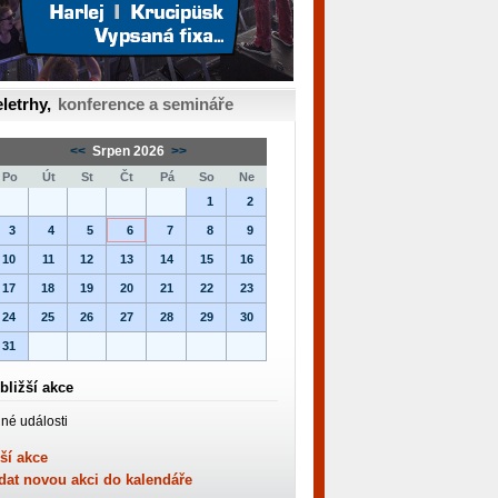
letrhy,
konference a semináře
<<
Srpen 2026
>>
Po
Út
St
Čt
Pá
So
Ne
1
2
3
4
5
6
7
8
9
10
11
12
13
14
15
16
17
18
19
20
21
22
23
24
25
26
27
28
29
30
31
bližší akce
né události
ší akce
dat novou akci do kalendáře