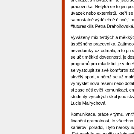
pracovníka. Netýká se to jen po
úvazek nebo externistů, kteří s
samostatně výdělečně činné,“ p
#futureskills Petra Drahoňovská
Vyvážený mix tvrdých a měkkých 
úspěšného pracovníka. Zatímco t
nevědomky už odmala, a to při sp
se učit měkké dovednosti, je dos
programů pro mladé lidi je v dneš
se vystoupit ze své komfortní zó
skvělý sport, v němž se už malé 
vymýšlet nová řešení nebo dota
si zase děti cvičí komunikaci, e
studenty vysokých škol jsou skv
Lucie Mairychová.
Komunikace, práce v týmu, vnitř
finanční gramotnost, to všechno 
kariéroví poradci, i tyto nárok
„Futureskills se vyvíjí v závislo