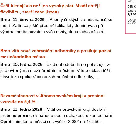
Češi hledají víc než jen vysoký plat. Mladí chtějí
flexibilitu, starší zase jistotu
Brno, 11. června 2026
– Priority českých zaměstnanců se
mění. Zatímco ještě před několika lety dominovala při
výběru zaměstnavatele výše mzdy, dnes uchazeči stá...
Brno vítá nové zahraniční odborníky a posiluje pozici
mezinárodního města
Brno, 15. ledna 2026
- Už dlouhodobě Brno potvrzuje, že
je otevřeným a mezinárodním městem. V této oblasti těží
hlavně ze spolupráce se zahraničními odborníky, ...
Nezaměstnanost v Jihomoravském kraji v prosinci
vzrostla na 5,4 %
Brno, 11. ledna 2026
– V Jihomoravském kraji došlo v
průběhu prosince k nárůstu počtu uchazečů o zaměstnání.
Oproti minulému měsíci se zvýšil o 2 092 na 44 356 ...