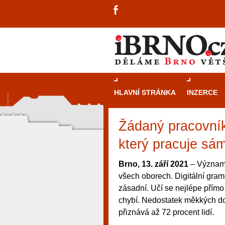
HLAVNÍ STRÁNKA
INZERCE
Žádaný pracovní
který pracuje sá
Brno, 13. září 2021
– Význam t
všech oborech. Digitální gram
zásadní. Učí se nejlépe přímo
chybí. Nedostatek měkkých dov
přiznává až 72 procent lidí.
návštěvníky, tak pro příležitostné h