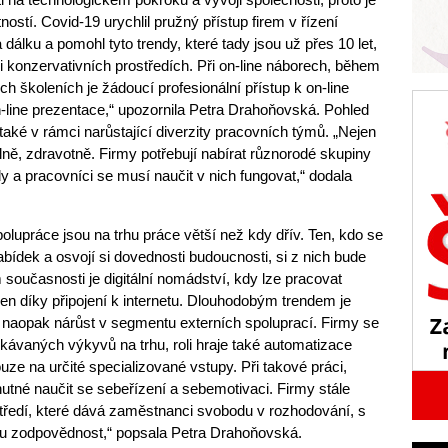
ností. Covid-19 urychlil pružný přístup firem v řízení
dálku a pomohl tyto trendy, které tady jsou už přes 10 let,
lmi konzervativních prostředích. Při on-line náborech, během
h školeních je žádoucí profesionální přístup k on-line
n-line prezentace,“ upozornila Petra Drahoňovská. Pohled
aké v rámci narůstající diverzity pracovních týmů. „Nejen
lně, zdravotně. Firmy potřebují nabírat různorodé skupiny
y a pracovníci se musí naučit v nich fungovat,“ dodala
lupráce jsou na trhu práce větší než kdy dřív. Ten, kdo se
abídek a osvojí si dovednosti budoucnosti, si z nich bude
oučasnosti je digitální nomádství, kdy lze pracovat
jen díky připojení k internetu. Dlouhodobým trendem je
 naopak nárůst v segmentu externích spoluprací. Firmy se
kávaných výkyvů na trhu, roli hraje také automatizace
uze na určité specializované vstupy. Při takové práci,
e nutné naučit se sebeřízení a sebemotivaci. Firmy stále
ostředí, které dává zaměstnanci svobodu v rozhodování, s
kou zodpovědnost,“ popsala Petra Drahoňovská.