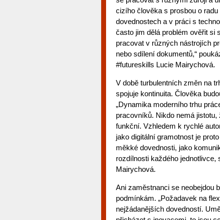
cizího člověka s prosbou o rad
dovednostech a v práci s techno
často jim dělá problém ověřit si
pracovat v různých nástrojích pro
nebo sdílení dokumentů,“ pouká
#futureskills Lucie Mairychová.
V době turbulentních změn na tr
spojuje kontinuita. Člověka budo
„Dynamika moderního trhu práce
pracovníků. Nikdo nemá jistotu,
funkční. Vzhledem k rychlé auto
jako digitální gramotnost je prot
měkké dovednosti, jako komunika
rozdílnosti každého jednotlivce, 
Mairychová.
Ani zaměstnanci se neobejdou b
podmínkám. „Požadavek na flexibil
nejžádanějších dovedností. Umě
přicházet s inovacemi, to jsou 