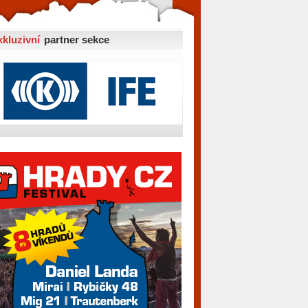
xkluzivní
partner sekce