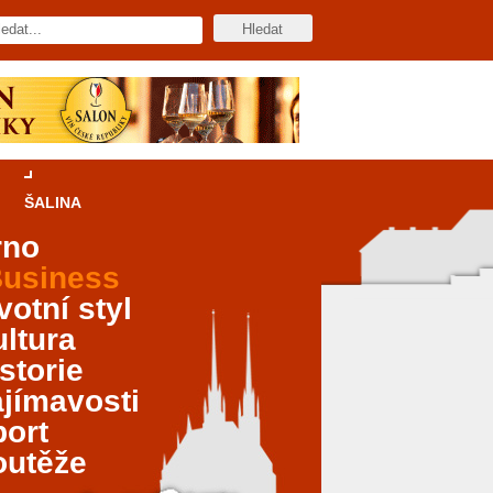
ŠALINA
rno
usiness
votní styl
ltura
storie
jímavosti
port
outěže