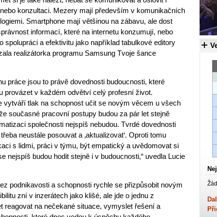
u nebo konzultaci. Mezery mají především v komunikačních
logiemi. Smartphone mají většinou na zábavu, ale dost
 správnost informací, které na internetu konzumují, nebo
 spolupráci a efektivitu jako například tabulkové editory
Ve
zala realizátorka programu Samsung Tvoje šance
hu práce jsou to právě dovednosti budoucnosti, které
u provázet v každém odvětví celý profesní život.
 vytváří tlak na schopnost učit se novým věcem u všech
 že současné pracovní postupy budou za pár let stejně
matizaci společnosti nejspíš nebudou. Tvrdé dovednosti
o třeba neustále posouvat a ‚aktualizovat‘. Oproti tomu
ci s lidmi, práci v týmu, být empatický a uvědomovat si
se nejspíš budou hodit stejně i v budoucnosti,“ uvedla Lucie
Nej
Žád
ez podnikavosti a schopnosti rychle se přizpůsobit novým
itu zní v inzerátech jako klišé, ale jde o jednu z
Dal
t reagovat na nečekané situace, vymyslet řešení a
Při
schopnosti, které dnes vedou k úspěchu každého