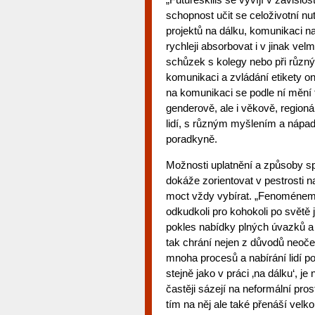
schopnost učit se celoživotní nut
projektů na dálku, komunikaci na 
rychleji absorbovat i v jinak ve
schůzek s kolegy nebo při různýc
komunikaci a zvládání etikety o
na komunikaci se podle ní mění t
genderově, ale i věkově, regioná
lidí, s různým myšlením a nápad
poradkyně.
Možnosti uplatnění a způsoby spo
dokáže zorientovat v pestrosti n
moct vždy vybírat. „Fenoménem s
odkudkoli pro kohokoli po světě 
pokles nabídky plných úvazků a
tak chrání nejen z důvodů neoče
mnoha procesů a nabírání lidí po
stejně jako v práci ‚na dálku‘, j
častěji sázejí na neformální pr
tím na něj ale také přenáší vel