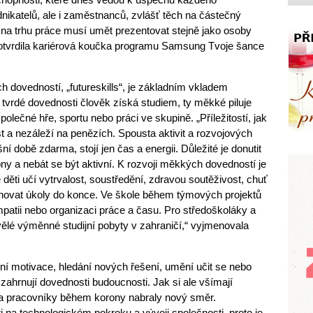
dnikatelů, ale i zaměstnanců, zvlášť těch na částečný
e na trhu práce musí umět prezentovat stejně jako osoby
otvrdila kariérová koučka programu Samsung Tvoje šance
.
dovedností, „futureskills“, je základním vkladem
vrdé dovednosti člověk získá studiem, ty měkké piluje
olečné hře, sportu nebo práci ve skupině. „Příležitostí, jak
t a nezáleží na penězích. Spousta aktivit a rozvojových
ní době zdarma, stojí jen čas a energii. Důležité je donutit
ny a nebát se být aktivní. K rozvoji měkkých dovedností je
děti učí vytrvalost, soustředění, zdravou soutěživost, chuť
hovat úkoly do konce. Ve škole během týmových projektů
mpatii nebo organizaci práce a času. Pro středoškoláky a
ělé výměnné studijní pobyty v zahraničí,“ vyjmenovala
ní motivace, hledání nových řešení, umění učit se nebo
zahrnují dovednosti budoucnosti. Jak si ale všímají
y na pracovníky během korony nabraly nový směr.
sti na technologickém pokroku a vývoji společnosti, proto je