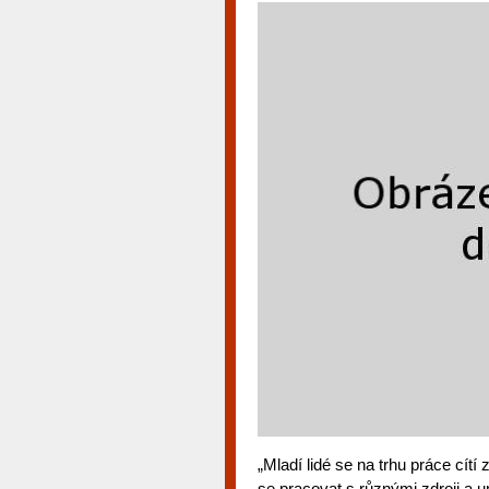
„Mladí lidé se na trhu práce cítí 
se pracovat s různými zdroji a um