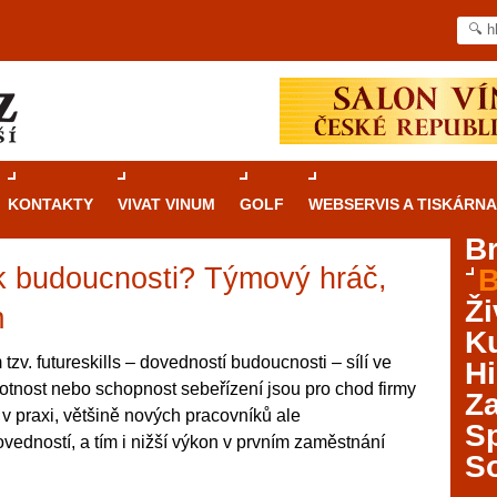
KONTAKTY
VIVAT VINUM
GOLF
WEBSERVIS A TISKÁRNA
B
k budoucnosti? Týmový hráč,
B
Průvodce
kasinovými hrami v Brně: Od
Ži
rulety po video automaty
m
Ku
Brno je městem známým pro zajímavé památky, skvělé
zv. futureskills – dovedností budoucnosti – sílí ve
Hi
restaurace, divadla a univerzity. Mimo jiné je ale také
otnost nebo schopnost sebeřízení jsou pro chod firmy
Za
místem, kde si můžete legálně a bezpečně vyzkoušet
 v praxi, většině nových pracovníků ale
různé kasinové hry. V neustále kvetoucí moravské
S
edností, a tím i nižší výkon v prvním zaměstnání
metropoli naleznete širokou nabídku her od klasické
S
rulety až po moderní automaty jak pro pravidelné
ráče. V...