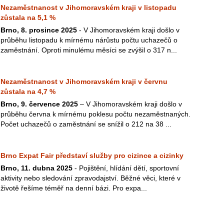
Nezaměstnanost v Jihomoravském kraji v listopadu
zůstala na 5,1 %
Brno, 8. prosince 2025
- V Jihomoravském kraji došlo v
průběhu listopadu k mírnému nárůstu počtu uchazečů o
zaměstnání. Oproti minulému měsíci se zvýšil o 317 n...
Nezaměstnanost v Jihomoravském kraji v červnu
zůstala na 4,7 %
Brno, 9. července 2025
– V Jihomoravském kraji došlo v
průběhu června k mírnému poklesu počtu nezaměstnaných.
Počet uchazečů o zaměstnání se snížil o 212 na 38 ...
Brno Expat Fair představí služby pro cizince a cizinky
Brno, 11. dubna 2025
- Pojištění, hlídání dětí, sportovní
aktivity nebo sledování zpravodajství. Běžné věci, které v
životě řešíme téměř na denní bázi. Pro expa...