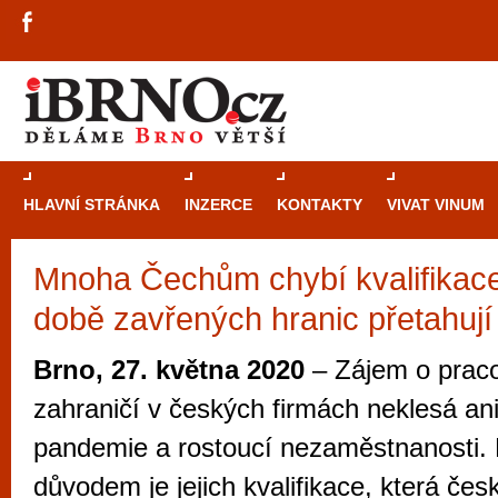
HLAVNÍ STRÁNKA
INZERCE
KONTAKTY
VIVAT VINUM
Mnoha Čechům chybí kvalifikace,
Průvodce
kasi
době zavřených hranic přetahují
Brně: Od rulet
automaty
Brno, 27. května 2020
– Zájem o prac
Brno je měs
zahraničí v českých firmách neklesá an
zajímavé p
pandemie a rostoucí nezaměstnanosti.
restaurace, div
důvodem je jejich kvalifikace, která če
Mimo jiné je ale také místem, kde si můžet