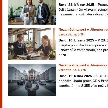
Brno, 28. březen 2025
– Pracov
čelí významným výzvám, zejména
nezaměstnanosti, která dosahuje
Nezaměstnanost v Jihomoravs
vzrostla na 5 %
Brno, 10. března 2025
– K 28. 
Krajská pobočka Úřadu práce v
uchazečů o zaměstnání, což pře
neza...
Nezaměstnanost v Jihomoravsk
vzrostla na 4,7 %
Brno, 11. ledna 2025
– K 31. 12
pobočka Úřadu práce ČR v Brně
zaměstnání, o 2 355 více než v l