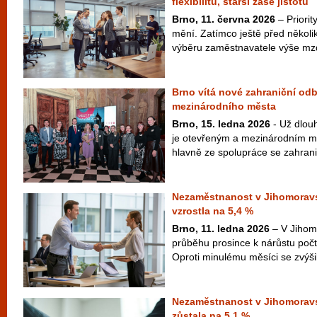
flexibilitu, starší zase jistotu
Brno, 11. června 2026
– Priori
mění. Zatímco ještě před několik
výběru zaměstnavatele výše mzd
Brno vítá nové zahraniční odb
mezinárodního města
Brno, 15. ledna 2026
- Už dlou
je otevřeným a mezinárodním měs
hlavně ze spolupráce se zahranič
Nezaměstnanost v Jihomoravsk
vzrostla na 5,4 %
Brno, 11. ledna 2026
– V Jihom
průběhu prosince k nárůstu poč
Oproti minulému měsíci se zvýšil
Nezaměstnanost v Jihomoravs
zůstala na 5,1 %