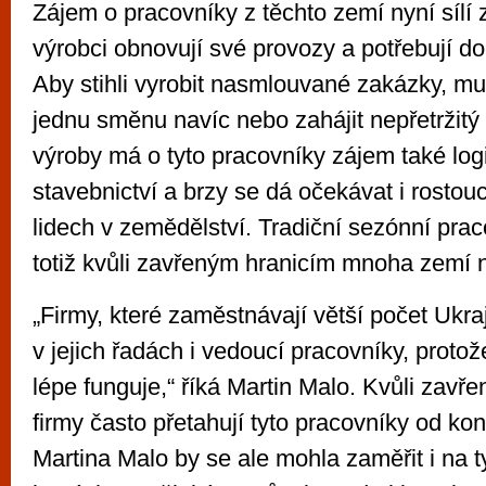
Zájem o pracovníky z těchto zemí nyní sílí 
výrobci obnovují své provozy a potřebují d
Aby stihli vyrobit nasmlouvané zakázky, mus
jednu směnu navíc nebo zahájit nepřetržit
výroby má o tyto pracovníky zájem také logi
stavebnictví a brzy se dá očekávat i rostou
lidech v zemědělství. Tradiční sezónní pra
totiž kvůli zavřeným hranicím mnoha zemí 
„Firmy, které zaměstnávají větší počet Ukraj
v jejich řadách i vedoucí pracovníky, proto
lépe funguje,“ říká Martin Malo. Kvůli zavř
firmy často přetahují tyto pracovníky od ko
Martina Malo by se ale mohla zaměřit i na t