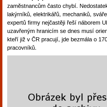
vyzkoušet různé kasinové hry. V neustál
zaměstnancům často chybí. Nedostate
metropoli naleznete širokou nabídku her o
lakýrníků, elektrikářů, mechaniků, svář
po moderní automaty jak pro pravidelné n
expertů firmy nejčastěji řeší náborem Uk
příležitostné hráče. V...
uzavřeným hranicím se dnes musí orient
kteří již v ČR pracují, jde bezmála o 170
pracovníků.