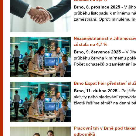
Brno, 8. prosince 2025
- V Jih
průběhu listopadu k mírnému ná
zaměstnání. Oproti minulému měs
Nezaměstnanost v Jihomoravs
zůstala na 4,7 %
Brno, 9. července 2025
– V Jih
průběhu června k mírnému pokl
Počet uchazečů o zaměstnání se 
Brno Expat Fair představí služ
Brno, 11. dubna 2025
- Pojištěn
aktivity nebo sledování zpravodaj
životě řešíme téměř na denní báz
Pracovní trh v Brně pod tlake
odborníků