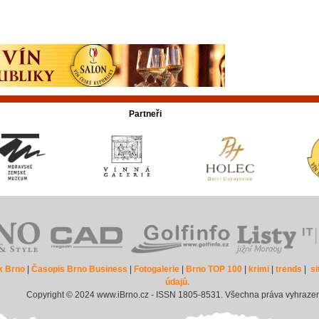
Partneři
k Brno
|
Časopis Brno Business
|
Fotogalerie
|
Brno TOP 100
|
krimi
|
trends
|
s
údajů.
Copyright © 2024 www.iBrno.cz - ISSN 1805-8531. Všechna práva vyhraze