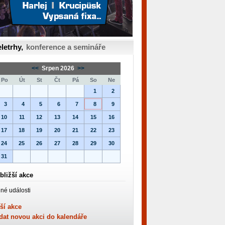
letrhy,
konference a semináře
<<
Srpen 2026
>>
Po
Út
St
Čt
Pá
So
Ne
1
2
3
4
5
6
7
8
9
10
11
12
13
14
15
16
17
18
19
20
21
22
23
24
25
26
27
28
29
30
31
bližší akce
né události
ší akce
dat novou akci do kalendáře