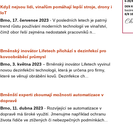
Když nejsou lidi, vinařům pomáhají lepší stroje, drony i
IoT
Brno, 17. července 2023
- V posledních letech je patrný
trend růstu používání moderních technologií ve vinařství,
čímž obor řeší zejména nedostatek pracovníků n...
Brněnský inovátor Lifetech přichází s dezinfekcí pro
kovoobráběcí průmysl
Brno, 3. května 2023
– Brněnský inovátor Lifetech vyvinul
novou dezinfekční technologii, která je určena pro firmy,
které se věnují obrábění kovů. Dezinfekce ch...
Brněnští experti zkoumají možnosti automatizace v
dopravě
Brno, 11. dubna 2023
- Rozvíjející se automatizace v
dopravě má široké využití. Jmenujme například ochranu
života řidiče ve ztížených či nebezpečných podmínkách...