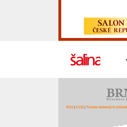
RSS
|
CCB
|
Tvorba webových stráne