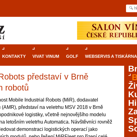
KONTAKTY
VIVAT VINUM
GOLF
WEBSERVIS A TISKÁRNA
B
 Robots představí v Brně
B
Průvodce
kasinovými hrami v Brně: Od
Ži
rulety po video automaty
h robotů
Ku
Brno je městem známým pro zajímavé památky, skvělé
st Mobile Industrial Robots (MiR), dodavatel
Hi
restaurace, divadla a univerzity. Mimo jiné je ale také
 (AMR), představí na veletrhu MSV 2018 v Brně
Za
místem, kde si můžete legálně a bezpečně vyzkoušet
ropodnikové logistiky, včetně nejnovějšího modelu
různé kasinové hry. V neustále kvetoucí moravské
S
 letošním veletrhu Automatica. Návštěvníci rovněž
metropoli naleznete širokou nabídku her od klasické
S
edovat demonstraci logistických operací jako
rulety až po moderní automaty jak pro pravidelné
ráče. V...
vých modulů, nebo řešení MiRFleet pro řízení celé