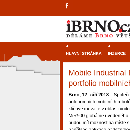
HLAVNÍ STRÁNKA
INZERCE
Mobile Industrial
portfolio mobilníc
Brno, 12. září 2018
– Společno
autonomních mobilních robotů
klíčové inovace v oblasti vnit
MiR500 globálně uvedeného na
budou mít možnost na místě sl
návštěvníky, tak pro příležitostné h
například aplikace nadstavbo