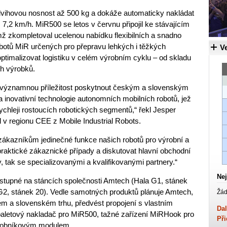
vihovou nosnost až 500 kg a dokáže automaticky nakládat
ž 7,2 km/h. MiR500 se letos v červnu připojil ke stávajícím
zkompletoval ucelenou nabídku flexibilních a snadno
botů MiR určených pro přepravu lehkých i těžkých
Ve
timalizovat logistiku v celém výrobním cyklu – od skladu
ch výrobků.
 významnou příležitost poskytnout českým a slovenským
 inovativní technologie autonomních mobilních robotů, jež
ychleji rostoucích robotických segmentů,“ řekl Jesper
 v regionu CEE z Mobile Industrial Robots.
zákazníkům jedinečné funkce našich robotů pro výrobní a
praktické zákaznické případy a diskutovat hlavní obchodní
y, tak se specializovanými a kvalifikovanými partnery.“
Nej
stupné na stáncích společnosti Amtech (Hala G1, stánek
G2, stánek 20). Vedle samotných produktů plánuje Amtech,
Žád
m a slovenském trhu, předvést propojení s vlastním
Dal
aletový nakladač pro MiR500, tažné zařízení MiRHook pro
Při
sobníkovým modulem.