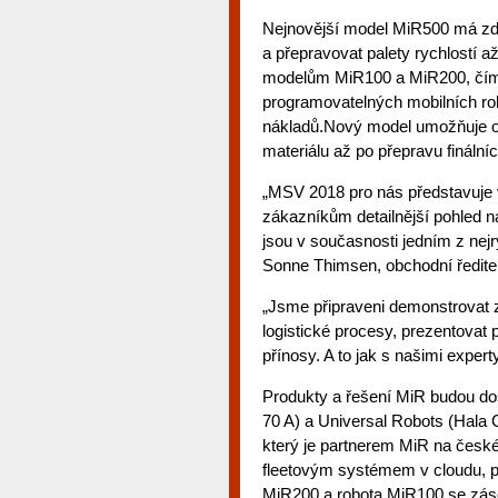
Nejnovější model MiR500 má zd
a přepravovat palety rychlostí a
modelům MiR100 a MiR200, čímž 
programovatelných mobilních ro
nákladů.Nový model umožňuje op
materiálu až po přepravu finální
„MSV 2018 pro nás představuje
zákazníkům detailnější pohled na
jsou v současnosti jedním z nejr
Sonne Thimsen, obchodní ředitel
„Jsme připraveni demonstrovat 
logistické procesy, prezentovat 
přínosy. A to jak s našimi expert
Produkty a řešení MiR budou do
70 A) a Universal Robots (Hala 
který je partnerem MiR na české
fleetovým systémem v cloudu, p
MiR200 a robota MiR100 se zá