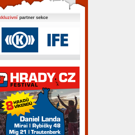
xkluzivní
partner sekce