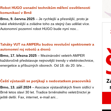
Robot HUGO usnadní technikům měření osvětlenosti
komunikací v Brně
Brno, 9. června 2025
– Je rychlejší a přesnější, proto je
také efektivnější a zvládne toho za stejný čas udělat více.
Autonomní pozemní robot HUGO bude nyní nov...
Taháky VUT na AMPERu budou revoluční spektrometr a
autonomní roj robotů a dronů
Brno, 17. března 2025
– Mezinárodní veletrh AMPER
každoročně představuje nejnovější trendy v elektrotechnice,
energetice a příbuzných oborech. Od 18. do 20. bře...
Čeští výstaváři se potýkají s nedostatkem pracovníků
Brno, 13. září 2024
– Asociace výstavářských firem sídlící v
Brně letos slaví 30 let. Tradice brněnského veletržnictví je
ještě delší. Fax, internet, e-mail ani...