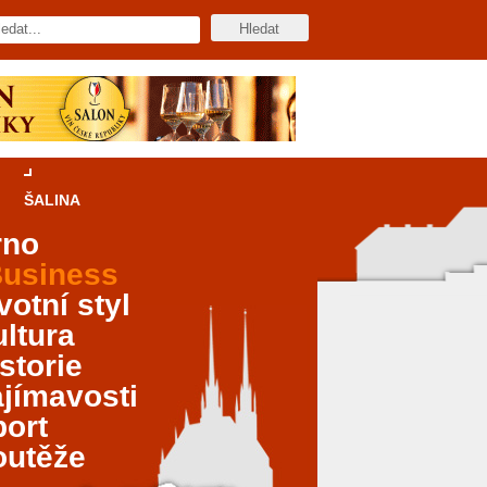
ŠALINA
rno
usiness
votní styl
ltura
storie
jímavosti
port
outěže