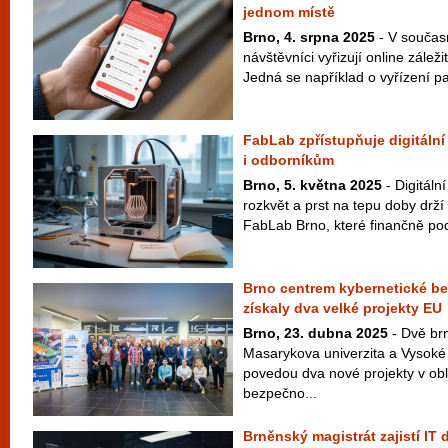
jednom místě
Brno, 4. srpna 2025
- V součas
návštěvníci vyřizují online zálež
Jedná se například o vyřízení p
FabLab zpřístupňuje digitální
i odborníkům
Brno, 5. května 2025
- Digitáln
rozkvět a prst na tepu doby drží 
FabLab Brno, které finančně pod
Brno centrem kybernetické be
získaly dva velké projekty EU
Brno, 23. dubna 2025
- Dvě brn
Masarykova univerzita a Vysoké 
povedou dva nové projekty v obl
bezpečno...
Brněnský magistrát zajistí IT