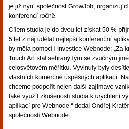
je již nyní společnost GrowJob, organizující
konferencí ročně.
Cílem studia je do dvou let získat 50 % pří
5 let z něj udělat nejlepší konferenční aplik
by měla pomoci i investice Webnode: „Za k
Touch Art stal sehraný tým se zvučným jm
celosvětovém měřítku. Vyvinuty byly desítk
vlastních komerčně úspěšných aplikací. Naš
chceme podpořit nejen další zajímavé vznika
také využít zkušenosti studia k urychlení v
aplikací pro Webnode,“ dodal Ondřej Krat
společnosti Webnode.