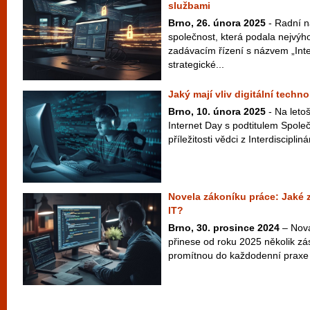
službami
Brno, 26. února 2025
- Radní n
společnost, která podala nejvýh
zadávacím řízení s názvem „Int
strategické...
Jaký mají vliv digitální techn
Brno, 10. února 2025
- Na letoš
Internet Day s podtitulem Společn
příležitosti vědci z Interdiscipliná
Novela zákoníku práce: Jaké
IT?
Brno, 30. prosince 2024
– Nová
přinese od roku 2025 několik zá
promítnou do každodenní praxe 