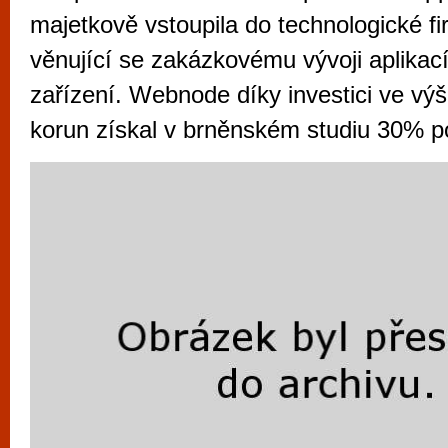
vyzkoušet různé kasinové hry. V neustál
majetkově vstoupila do technologické fi
metropoli naleznete širokou nabídku her o
věnující se zakázkovému vývoji aplikací
po moderní automaty jak pro pravidelné n
zařízení. Webnode díky investici ve výši
příležitostné hráče. V...
korun získal v brněnském studiu 30% po