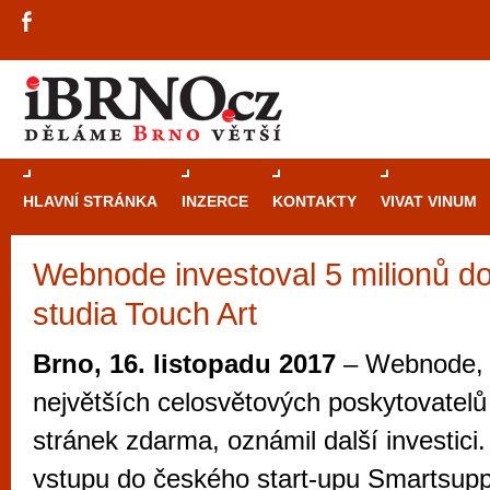
HLAVNÍ STRÁNKA
INZERCE
KONTAKTY
VIVAT VINUM
Webnode investoval 5 milionů d
Průvodce
kasi
studia Touch Art
Brně: Od rulet
automaty
Brno, 16. listopadu 2017
– Webnode, 
Brno je měs
největších celosvětových poskytovatel
zajímavé p
stránek zdarma, oznámil další investici
restaurace, div
vstupu do českého start-upu Smartsupp
Mimo jiné je ale také místem, kde si můžet