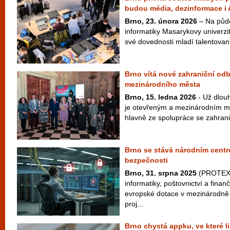
budou média, dezinformace i 
Brno, 23. února 2026
– Na půdě
informatiky Masarykovy univerzi
své dovednosti mladí talentovaní
Brno vítá nové zahraniční odb
mezinárodního města
Brno, 15. ledna 2026
- Už dlou
je otevřeným a mezinárodním měs
hlavně ze spolupráce se zahranič
Brno se stává národním centr
bezpečnosti
Brno, 31. srpna 2025
(PROTEXT)
informatiky, poštovnictví a finan
evropské dotace v mezinárodně
proj...
Brno chystá appku, ve které li