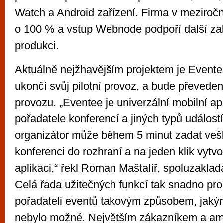
Watch a Android zařízení. Firma v meziročn
o 100 % a vstup Webnode podpoří další z
produkci.
Aktuálně nejžhavějším projektem je Eventee
ukončí svůj pilotní provoz, a bude převede
provozu. „Eventee je univerzální mobilní ap
pořadatele konferencí a jiných typů událost
organizátor může během 5 minut zadat veš
konferenci do rozhraní a na jeden klik vytvo
aplikaci,“ řekl Roman Maštalíř, spoluzaklada
Celá řada užitečných funkcí tak snadno pro
pořadateli eventů takovým způsobem, jaký
nebylo možné. Největším zákazníkem a a