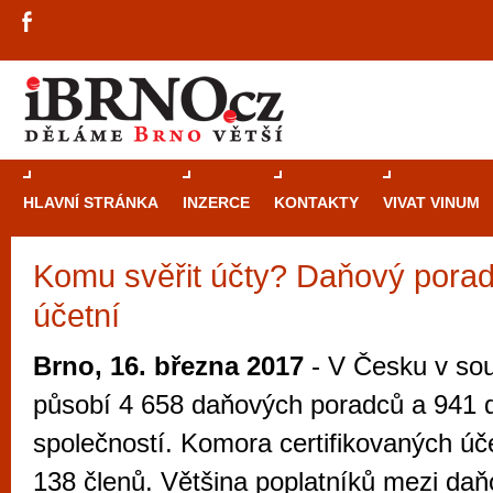
HLAVNÍ STRÁNKA
INZERCE
KONTAKTY
VIVAT VINUM
Komu svěřit účty? Daňový pora
Průvodce
kasi
účetní
Brně: Od rulet
automaty
Brno, 16. března 2017
- V Česku v so
Brno je měs
působí 4 658 daňových poradců a 941
zajímavé p
společností. Komora certifikovaných úč
restaurace, div
138 členů. Většina poplatníků mezi d
Mimo jiné je ale také místem, kde si můžet