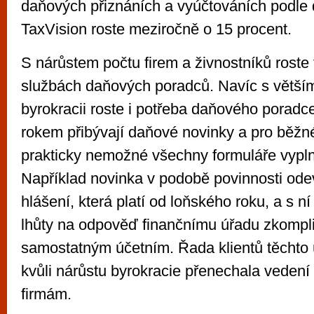
daňových přiznáních a vyúčtováních podle 
TaxVision roste meziročně o 15 procent.
S nárůstem počtu firem a živnostníků roste
službách daňových poradců. Navíc s větším
byrokracii roste i potřeba daňového porad
rokem přibývají daňové novinky a pro běžné
prakticky nemožné všechny formuláře vypln
Například novinka v podobě povinnosti ode
hlášení, která platí od loňského roku, a s n
lhůty na odpověď finančnímu úřadu zkompli
samostatným účetním. Řada klientů těchto 
kvůli nárůstu byrokracie přenechala vedení 
firmám.