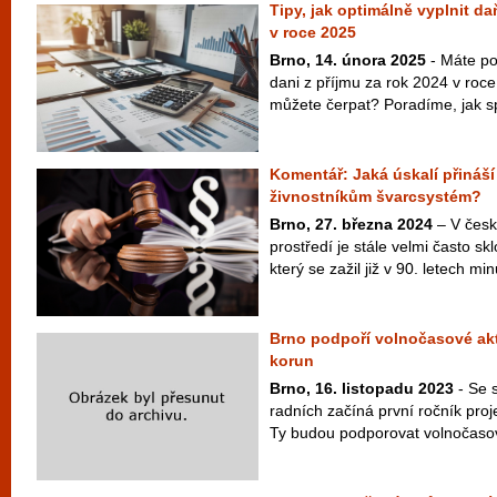
Tipy, jak optimálně vyplnit da
v roce 2025
Brno, 14. února 2025
- Máte po
dani z příjmu za rok 2024 v roc
můžete čerpat? Poradíme, jak sp
Komentář: Jaká úskalí přináší
živnostníkům švarcsystém?
Brno, 27. března 2024
– V česk
prostředí je stále velmi často s
který se zažil již v 90. letech minu
Brno podpoří volnočasové akti
korun
Brno, 16. listopadu 2023
- Se 
radních začíná první ročník pro
Ty budou podporovat volnočasové