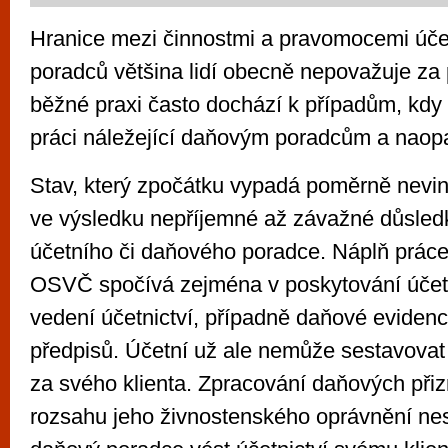
Hranice mezi činnostmi a pravomocemi úče
poradců většina lidí obecně nepovažuje za p
běžné praxi často dochází k případům, kdy 
práci náležející daňovým poradcům a naop
Stav, který zpočátku vypadá poměrně nevin
ve výsledku nepříjemné až závažné důsledky
účetního či daňového poradce. Náplň práce
OSVČ spočívá zejména v poskytování účet
vedení účetnictví, případně daňové evidenc
předpisů. Účetní už ale nemůže sestavovat
za svého klienta. Zpracování daňových přizn
rozsahu jeho živnostenského oprávnění n