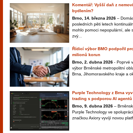
Komentář: Vyšší daň z nemovit
bydlením?
Brno, 14. března 2026
– Domácí
posledních pěti letech kontinuál
mohlo pomoci nepopulární, ale 
zvý...
Řídicí výbor BMO podpořil pro
milionů korun
Brno, 2. dubna 2026
- Poprvé v
výbor Brněnské metropolitní oblas
Brna, Jihomoravského kraje a oko
Purple Technology z Brna vyví
trading s podporou AI agentů
Brno, 9. dubna 2026
– Brněnská
Purple Technology ve spolupráci
značkou Axiory vyvíjí novou platf