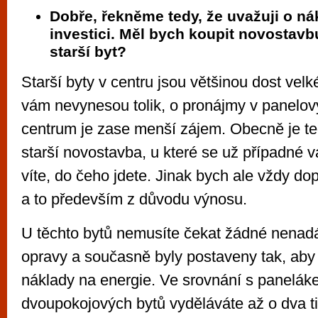
Dobře, řekněme tedy, že uvažuji o ná
investici. Měl bych koupit novostavb
starší byt?
Starší byty v centru jsou většinou dost velk
vám nevynesou tolik, o pronájmy v panel
centrum je zase menší zájem. Obecně je te
starší novostavba, u které se už případné v
víte, do čeho jdete. Jinak bych ale vždy do
a to především z důvodu výnosu.
U těchto bytů nemusíte čekat žádné nenadá
opravy a současně byly postaveny tak, aby
náklady na energie. Ve srovnání s panelák
dvoupokojových bytů vyděláváte až o dva t