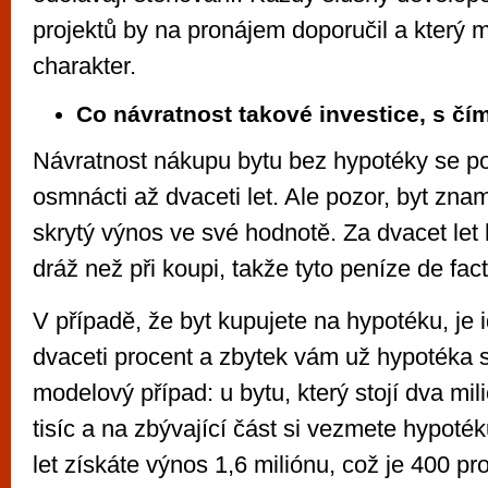
projektů by na pronájem doporučil a který 
charakter.
Co návratnost takové investice, s čí
Návratnost nákupu bytu bez hypotéky se p
osmnácti až dvaceti let. Ale pozor, byt zn
skrytý výnos ve své hodnotě. Za dvacet let
dráž než při koupi, takže tyto peníze de fac
V případě, že byt kupujete na hypotéku, je i
dvaceti procent a zbytek vám už hypotéka 
modelový případ: u bytu, který stojí dva mili
tisíc a na zbývající část si vezmete hypoté
let získáte výnos 1,6 miliónu, což je 400 pr