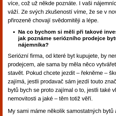
více, což už někde poznáte. I vaši nájemníc
váží. Ze svých zkušeností víme, že se v n
přirozeně chovají svědomitěji a lépe.
Na co bychom si měli při takové inves
jak poznáme seriózního prodejce byt
nájemníka?
Seriózní firma, od které byt kupujete, by ne
prodejcem, ale sama by měla něco vytvářet
stavět. Pokud chcete jezdit – řekněme – š
zajímá, jestli prodavač sám jezdí touto zna
bytů bych se proto zajímal o to, jestli také 
nemovitosti a jaké – těm totiž věří.
My sami máme několik samostatných bytů a