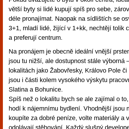
větší byty si lidé kupují spíš pro sebe, záro
déle pronajímat. Naopak na sídlištích se os
3+1, mladí lidé, žijící v 1+kk, nechtějí toli
a preferují centrum.
Na pronájem je obecně ideální vnější prste
jsou tu nižší, ale dostupnost stále výborná 
lokalitách jako Žabovřesky, Královo Pole č
jsou i části kolem vysokého výskytu pracovn
Slatina a Bohunice.
Spíš než o lokalitu bych se ale zajímal o to, 
hodí k nájemnímu bydlení. Vhodnější jsou m
koupíte za dobré peníze, volte materiály a 
odolávají stěhování. Každý slušný developer