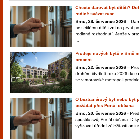
Chcete darovat byt dítěti? D
rodině svázat ruce
Brno, 28. července 2026
– Dar
nezletilému dítěti zní na první 
rodinné rozhodnutí. Jenže v pra
...
Prodeje nových bytů v Brně m
procent
Brno, 22. července 2026
– Prod
druhém čtvrtletí roku 2026 dále
se v moravské metropoli prodalo
O bezbariérový byt nebo byt p
požádat přes Portál občana
Brno, 20. července 2026
- Pře
spustilo svůj Portál občana. Dík
vyřizovat úřední záležitosti onlin