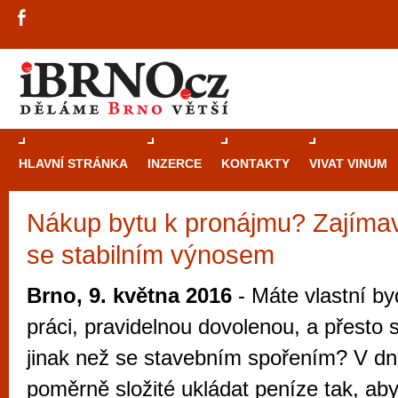
HLAVNÍ STRÁNKA
INZERCE
KONTAKTY
VIVAT VINUM
Nákup bytu k pronájmu? Zajímav
Průvodce
kasi
se stabilním výnosem
Brně: Od rulet
automaty
Brno, 9. května 2016
- Máte vlastní byd
Brno je měs
práci, pravidelnou dovolenou, a přesto si
zajímavé p
jinak než se stavebním spořením? V dn
restaurace, div
poměrně složité ukládat peníze tak, ab
Mimo jiné je ale také místem, kde si můžet