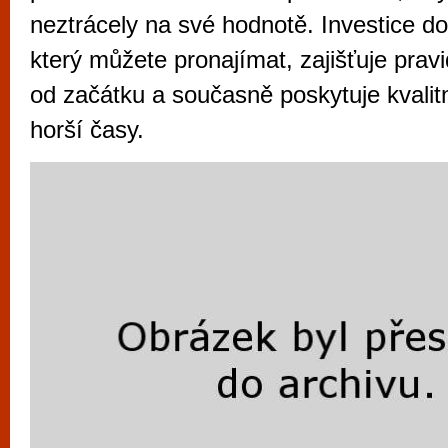
vyzkoušet různé kasinové hry. V neustál
neztrácely na své hodnotě. Investice d
metropoli naleznete širokou nabídku her o
který můžete pronajímat, zajišťuje prav
po moderní automaty jak pro pravidelné n
od začátku a současně poskytuje kvalitní
příležitostné hráče. V...
horší časy.