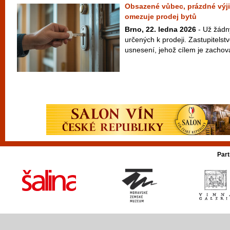
Obsazené vůbec, prázdné výj
omezuje prodej bytů
Brno, 22. ledna 2026
- Už žádn
určených k prodeji. Zastupitelst
usnesení, jehož cílem je zachova
Part