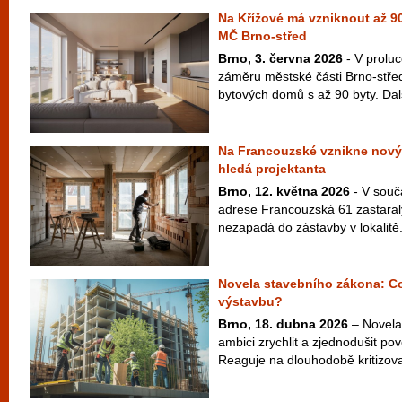
Na Křížové má vzniknout až 90
MČ Brno-střed
Brno, 3. června 2026
- V proluc
záměru městské části Brno-střed
bytových domů s až 90 byty. Dal
Na Francouzské vznikne nový
hledá projektanta
Brno, 12. května 2026
- V souč
adrese Francouzská 61 zastaralý
nezapadá do zástavby v lokalitě.
Novela stavebního zákona: C
výstavbu?
Brno, 18. dubna 2026
– Novela
ambici zrychlit a zjednodušit po
Reaguje na dlouhodobě kritizovan