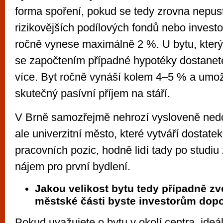
forma spoření, pokud se tedy zrovna nepust
rizikovějších podílových fondů nebo invest
ročně vynese maximálně 2 %. U bytu, který 
se započtením případné hypotéky dostanet
více. Byt ročně vynáší kolem 4–5 % a umo
skutečný pasívní příjem na stáří.
V Brně samozřejmě nehrozí vysloveně nedos
ale univerzitní město, které vytváří dostate
pracovních pozic, hodně lidí tady po studiu
nájem pro první bydlení.
Jakou velikost bytu tedy případně zvo
městské části byste investorům dopo
Pokud uvažujete o bytu v okolí centra, ideá