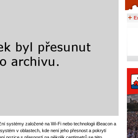
Celý článek...
E
ční systémy založené na Wi-Fi nebo technologii iBeacon a
ystém v oblastech, kde není jeho přesnost a pokrytí
ení pozice s přesností na několik centimetrů se této