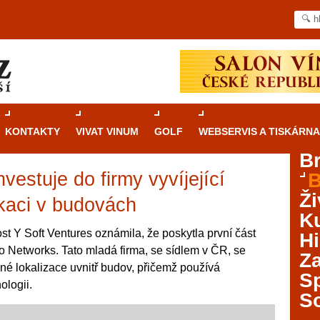
KONTAKTY
VIVAT VINUM
GOLF
WEBSERVIS A TISKÁRNA
B
vestuje do firmy vyvíjející
B
Průvodce
kasinovými hrami v Brně: Od
Ži
rulety po video automaty
okaci v budovách
Ku
Brno je městem známým pro zajímavé památky, skvělé
t Y Soft Ventures oznámila, že poskytla první část
Hi
restaurace, divadla a univerzity. Mimo jiné je ale také
o Networks. Tato mladá firma, se sídlem v ČR, se
Za
místem, kde si můžete legálně a bezpečně vyzkoušet
né lokalizace uvnitř budov, přičemž používá
různé kasinové hry. V neustále kvetoucí moravské
S
ologii.
metropoli naleznete širokou nabídku her od klasické
S
rulety až po moderní automaty jak pro pravidelné
ráče. V...