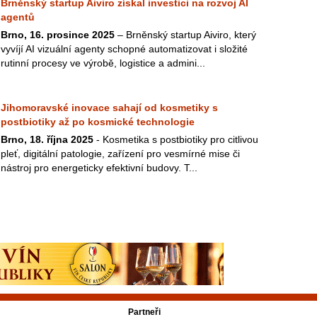
Brněnský startup Aiviro získal investici na rozvoj AI
agentů
Brno, 16. prosince 2025
– Brněnský startup Aiviro, který
vyvíjí AI vizuální agenty schopné automatizovat i složité
rutinní procesy ve výrobě, logistice a admini...
Jihomoravské inovace sahají od kosmetiky s
postbiotiky až po kosmické technologie
Brno, 18. října 2025
- Kosmetika s postbiotiky pro citlivou
pleť, digitální patologie, zařízení pro vesmírné mise či
nástroj pro energeticky efektivní budovy. T...
Partneři