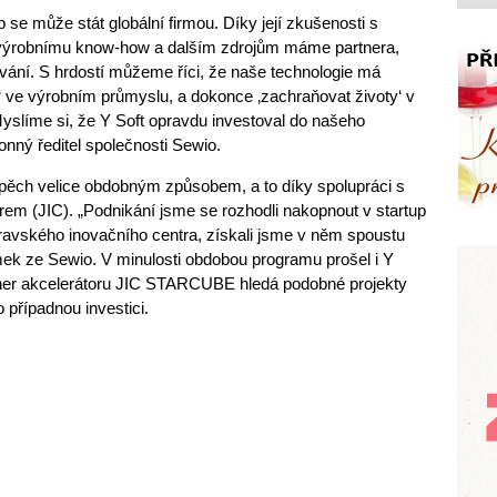
p se může stát globální firmou. Díky její zkušenosti s
 výrobnímu know-how a dalším zdrojům máme partnera,
ování. S hrdostí můžeme říci, že naše technologie má
e‘ ve výrobním průmyslu, a dokonce ‚zachraňovat životy‘ v
yslíme si, že Y Soft opravdu investoval do našeho
onný ředitel společnosti Sewio.
spěch velice obdobným způsobem, a to díky spolupráci s
m (JIC). „Podnikání jsme se rozhodli nakopnout v startup
ského inovačního centra, získali jsme v něm spoustu
mek ze Sewio. V minulosti obdobou programu prošel i Y
rtner akcelerátoru JIC STARCUBE hledá podobné projekty
 případnou investici.