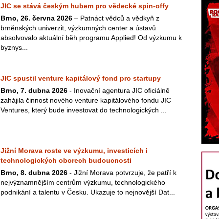
JIC se stává českým hubem pro vědecké spin-offy
Brno, 26. června 2026
– Patnáct vědců a vědkyň z
brněnských univerzit, výzkumných center a ústavů
absolvovalo aktuální běh programu Applied! Od výzkumu k
byznys...
JIC spustil venture kapitálový fond pro startupy
Brno, 7. dubna 2026
- Inovační agentura JIC oficiálně
zahájila činnost nového venture kapitálového fondu JIC
Ventures, který bude investovat do technologických ...
Jižní Morava roste ve výzkumu, investicích i
technologických oborech budoucnosti
Brno, 8. dubna 2026
- Jižní Morava potvrzuje, že patří k
nejvýznamnějším centrům výzkumu, technologického
podnikání a talentu v Česku. Ukazuje to nejnovější Dat...