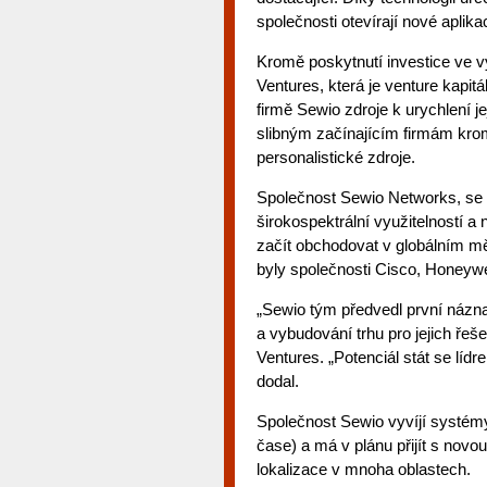
společnosti otevírají nové aplik
Kromě poskytnutí investice ve v
Ventures, která je venture kapit
firmě Sewio zdroje k urychlení 
slibným začínajícím firmám kromě
personalistické zdroje.
Společnost Sewio Networks, se
širokospektrální využitelností 
začít obchodovat v globálním mě
byly společnosti Cisco, Honeywel
„Sewio tým předvedl první názn
a vybudování trhu pro jejich řešen
Ventures. „Potenciál stát se líd
dodal.
Společnost Sewio vyvíjí systé
čase) a má v plánu přijít s nov
lokalizace v mnoha oblastech.