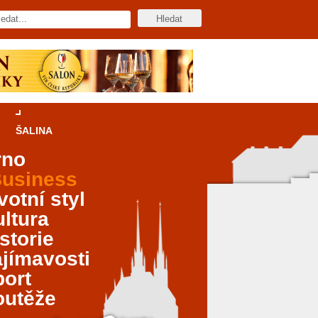
ŠALINA
rno
usiness
votní styl
ltura
storie
jímavosti
port
outěže