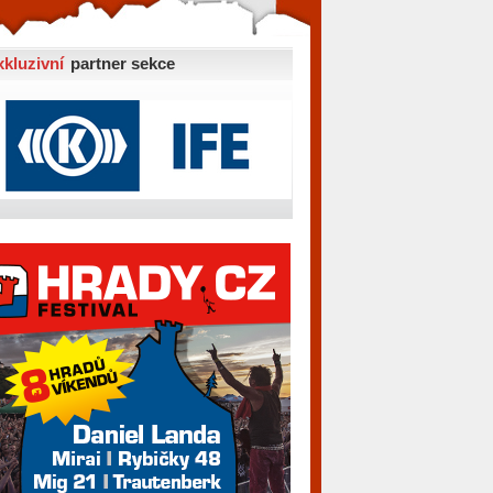
xkluzivní
partner sekce