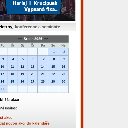
letrhy,
konference a semináře
<<
Srpen 2026
>>
Po
Út
St
Čt
Pá
So
Ne
1
2
3
4
5
6
7
8
9
10
11
12
13
14
15
16
17
18
19
20
21
22
23
24
25
26
27
28
29
30
31
bližší akce
né události
ší akce
dat novou akci do kalendáře