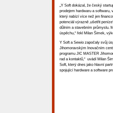
„Y Soft dokázal, že český startu
prodejem hardwaru a softwaru,
který nabízí více než jen financ
potenciál výrazně ‚ušetřit peníz
důlním a stavebním průmyslu. M
úspěchu,“ řekl Milan Šimek, výk
Y Soft a Sewio započaly svůj ú
Jihomoravským Inovačním centre
programu JIC MASTER Jihomorav
rad a kontaktů,“ uvádí Milan Ši
Soft, který dnes jako hlavní pa
spojující hardware a software pro