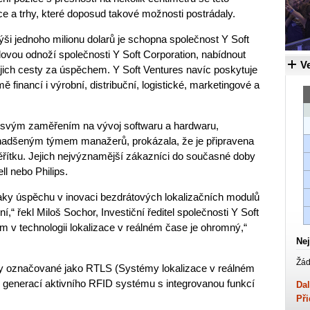
ace a trhy, které doposud takové možnosti postrádaly.
ýši jednoho milionu dolarů je schopna společnost Y Soft
álovou odnoží společnosti Y Soft Corporation, nabídnout
Ve
jejich cesty za úspěchem. Y Soft Ventures navíc poskytuje
 financí i výrobní, distribuční, logistické, marketingové a
 svým zaměřením na vývoj softwaru a hardwaru,
a nadšeným týmem manažerů, prokázala, že je připravena
řítku. Jejich nejvýznamější zákazníci do současné doby
l nebo Philips.
aky úspěchu v inovaci bezdrátových lokalizačních modulů
í,“ řekl Miloš Sochor, Investiční ředitel společnosti Y Soft
rem v technologii lokalizace v reálném čase je ohromný,“
Nej
Žád
my označované jako RTLS (Systémy lokalizace v reálném
ou generací aktivního RFID systému s integrovanou funkcí
Dal
Při