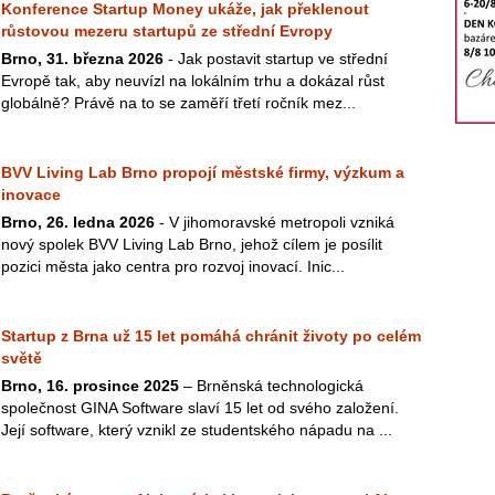
Konference Startup Money ukáže, jak překlenout
růstovou mezeru startupů ze střední Evropy
Brno, 31. března 2026
- Jak postavit startup ve střední
Evropě tak, aby neuvízl na lokálním trhu a dokázal růst
globálně? Právě na to se zaměří třetí ročník mez...
BVV Living Lab Brno propojí městské firmy, výzkum a
inovace
Brno, 26. ledna 2026
- V jihomoravské metropoli vzniká
nový spolek BVV Living Lab Brno, jehož cílem je posílit
pozici města jako centra pro rozvoj inovací. Inic...
Startup z Brna už 15 let pomáhá chránit životy po celém
světě
Brno, 16. prosince 2025
– Brněnská technologická
společnost GINA Software slaví 15 let od svého založení.
Její software, který vznikl ze studentského nápadu na ...