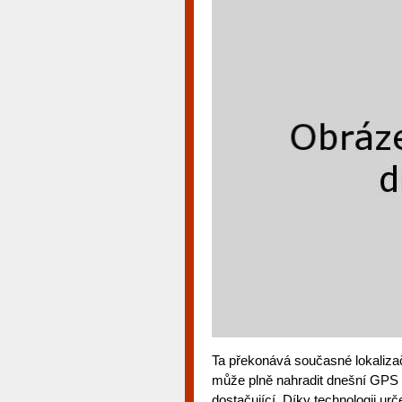
Ta překonává současné lokaliza
může plně nahradit dnešní GPS s
dostačující. Díky technologii urč