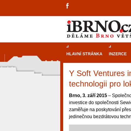
HLAVNÍ STRÁNKA
INZERCE
Y Soft Ventures in
technologii pro l
Brno, 3. září 2015
– Společnos
investice do společnosti Sewi
zaměřuje na poskytování přes
jedinečnou bezdrátovou techn
návštěvníky, tak pro příležitostné h