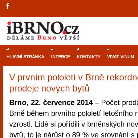
HLAVNÍ STRÁNKA
INZERCE
KONTAKTY
VIVAT VINUM
V prvním pololetí v Brně rekordn
Průvodce
kasi
prodeje nových bytů
Brně: Od rulet
automaty
Brno, 22. července 2014
– Počet prod
Brno je měs
Brně během prvního pololetí letošního 
zajímavé p
vzrostl. Lidé si pořídili v brněnských n
restaurace, div
bytů, to je nárůst o 89 % ve srovnání s
Mimo jiné je ale také místem, kde si můžet