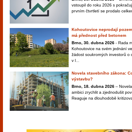
vstoupil do roku 2026 s pokračuj
prvním čtvrtletí se prodalo cel
Kohoutovice neprodají pozem
má přednost před betonem
Brno, 30. dubna 2026
- Rada m
Kohoutovice na svém jednání ve
žádost soukromých investorů o
v l...
Novela stavebního zákona: C
výstavbu?
Brno, 18. dubna 2026
– Novela
ambici zrychlit a zjednodušit po
Reaguje na dlouhodobě kritizovan