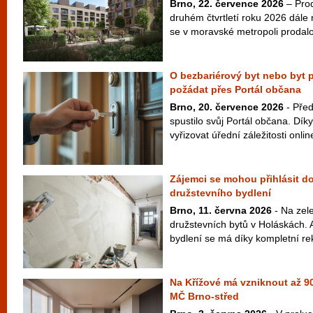
Brno, 22. července 2026
– Prod
druhém čtvrtletí roku 2026 dále
se v moravské metropoli prodalo
O bezbariérový byt nebo byt p
požádat přes Portál občana
Brno, 20. července 2026
- Pře
spustilo svůj Portál občana. Dík
vyřizovat úřední záležitosti onlin
Zájemci se mohou přihlásit do
družstevního bydlení
Brno, 11. června 2026
- Na zel
družstevních bytů v Holáskách. 
bydlení se má díky kompletní rek
Na Křížové má vzniknout až 90
MČ Brno-střed