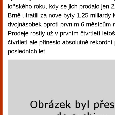
vyzkoušet různé kasinové hry. V neustál
loňského roku, kdy se jich prodalo jen 
metropoli naleznete širokou nabídku her o
Brně utratili za nové byty 1,25 miliardy
po moderní automaty jak pro pravidelné n
dvojnásobek oproti prvním 6 měsícům 
příležitostné hráče. V...
Prodeje rostly už v prvním čtvrtletí leto
čtvrtletí ale přineslo absolutně rekordní
posledních let.