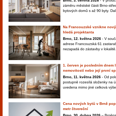
Brno, 3. června 2026
- V proluc
záměru městské části Brno-střed
bytových domů s až 90 byty. Dal
Na Francouzské vznikne nový
hledá projektanta
Brno, 12. května 2026
- V souč
adrese Francouzská 61 zastaralý
nezapadá do zástavby v lokalitě.
1. červen je posledním dnem l
nemovitostí nebo její první sp
Brno, 11. května 2026
- Od pol
postupně rozesílá složenky na ú
uvedena mimo jiné celková výše 
Cena nových bytů v Brně poprv
metr čtvereční
Brno, 30. dubna 2026
– Brněnsk