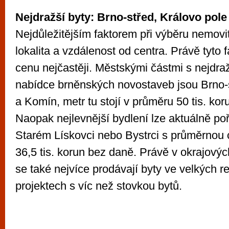
Nejdražší byty: Brno-střed, Královo pol
Nejdůležitějším faktorem při výběru nemovitos
lokalita a vzdálenost od centra. Právě tyto f
cenu nejčastěji. Městskými částmi s nejdra
nabídce brněnských novostaveb jsou Brno-s
a Komín, metr tu stojí v průměru 50 tis. ko
Naopak nejlevnější bydlení lze aktuálně poří
Starém Lískovci nebo Bystrci s průměrnou
36,5 tis. korun bez daně. Právě v okrajovýc
se také nejvíce prodávají byty ve velkých r
projektech s víc než stovkou bytů.