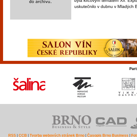
byla klíčovým tématem XII. Expor
uskutečnilo v dubnu v Mladých B
Part
RSS
|
CCB
|
Tvorba webových stránek Brno
|
Časopis Brno Business
|
Fot