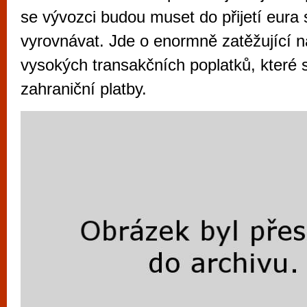
vyzkoušet různé kasinové hry. V neustál
se vývozci budou muset do přijetí eura s
metropoli naleznete širokou nabídku her o
vyrovnávat. Jde o enormně zatěžující n
po moderní automaty jak pro pravidelné n
vysokých transakčních poplatků, které s
příležitostné hráče. V...
zahraniční platby.