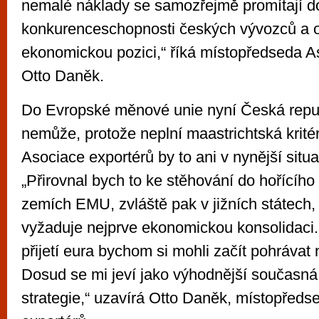
nemalé náklady se samozřejmě promítají d
konkurenceschopnosti českých vývozců a os
ekonomickou pozici,“ říká místopředseda A
Otto Daněk.
Do Evropské měnové unie nyní Česká repub
nemůže, protože neplní maastrichtská kritér
Asociace exportérů by to ani v nynější situ
„Přirovnal bych to ke stěhování do hořícíh
zemích EMU, zvláště pak v jižních státech,
vyžaduje nejprve ekonomickou konsolidaci
přijetí eura bychom si mohli začít pohrávat n
Dosud se mi jeví jako výhodnější současná
strategie,“ uzavírá Otto Daněk, místopřed