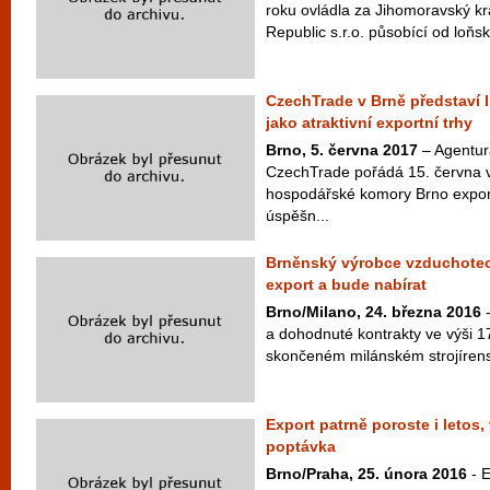
roku ovládla za Jihomoravský kr
Republic s.r.o. působící od loňs
CzechTrade v Brně představí In
jako atraktivní exportní trhy
Brno, 5. června 2017
– Agentur
CzechTrade pořádá 15. června v
hospodářské komory Brno expor
úspěšn...
Brněnský výrobce vzduchotec
export a bude nabírat
Brno/Milano, 24. března 2016
-
a dohodnuté kontrakty ve výši 1
skončeném milánském strojíren
Export patrně poroste i letos,
poptávka
Brno/Praha, 25. února 2016
- E