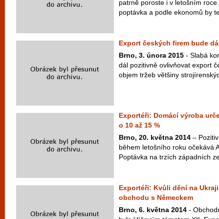
patrně poroste i v letošním roce
poptávka a podle ekonomů by tent
Export českých firem bude dá
Brno, 3. února 2015
- Slabá ko
dál pozitivně ovlivňovat export 
objem tržeb většiny strojírenský
Exportéři: Domácí výroba urče
o 10 až 15 %
Brno, 20. května 2014
– Poziti
během letošního roku očekává A
Poptávka na trzích západních z
Exportéři: Kvůli dění na Ukra
obchodu s Německem
Brno, 6. května 2014
- Obchod