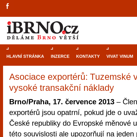
HLAVNÍ STRÁNKA
INZERCE
KONTAKTY
VIVAT VINUM
Asociace exportérů: Tuzemské v
Průvodce
kasi
vysoké transakční náklady
Brně: Od rulet
automaty
Brno/Praha, 17. července 2013
– Člen
Brno je měs
exportérů jsou opatrní, pokud jde o uv
zajímavé p
České republiky do Evropské měnové u
restaurace, div
této souvislosti ale upozorňují na jeden
Mimo jiné je ale také místem, kde si můžet