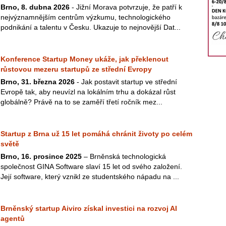
Brno, 8. dubna 2026
- Jižní Morava potvrzuje, že patří k
nejvýznamnějším centrům výzkumu, technologického
podnikání a talentu v Česku. Ukazuje to nejnovější Dat...
Konference Startup Money ukáže, jak překlenout
růstovou mezeru startupů ze střední Evropy
Brno, 31. března 2026
- Jak postavit startup ve střední
Evropě tak, aby neuvízl na lokálním trhu a dokázal růst
globálně? Právě na to se zaměří třetí ročník mez...
Startup z Brna už 15 let pomáhá chránit životy po celém
světě
Brno, 16. prosince 2025
– Brněnská technologická
společnost GINA Software slaví 15 let od svého založení.
Její software, který vznikl ze studentského nápadu na ...
Brněnský startup Aiviro získal investici na rozvoj AI
agentů