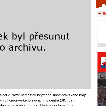
Celý článek...
E
paláci v Praze náměstek hejtmana Jihomoravského kraje
lem Jihomoravského inovačního centra (JIC) Jiřím
nocení našeho přístupu, který je postavený na