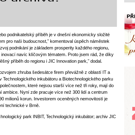
o podnikatelský příběh je v dnešní ekonomicky složité
dem pro naši budoucnost," komentoval úspěch náměstek
voj podnikání je základem prosperity každého regionu,
a inovací navíc klíčovým tématem. Proto jsem rád, že díky
ěšný příběh do regionu i JIC Innovation park," dodal.
ozvojem zhruba šedesátce firem převážně z oblastí IT a
ov Technologického inkubátoru a Biotechnologického parku
polečnostem, které nejsou starší více než tři roky, mají do
ní ambice. Nyní zde pracuje více než 300 lidí a centrum
90 milionů korun. Investorem oceněných nemovitostí je
ní technické v Brně.
technologický park INBIT, Technologický inkubátor; archiv JIC