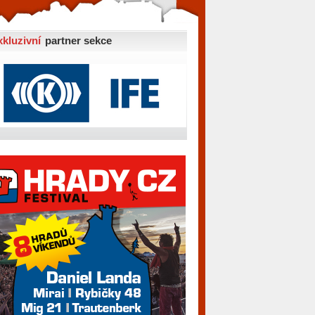
xkluzivní
partner sekce