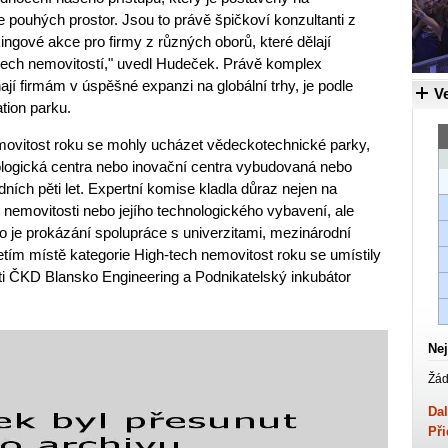
e pouhých prostor. Jsou to právě špičkoví konzultanti z
ingové akce pro firmy z různých oborů, které dělají
-tech nemovitostí," uvedl Hudeček. Právě komplex
jí firmám v úspěšné expanzi na globální trhy, je podle
Ve
tion parku.
emovitost roku se mohly ucházet vědeckotechnické parky,
ologická centra nebo inovační centra vybudovaná nebo
ích pěti let. Expertní komise kladla důraz nejen na
ost nemovitosti nebo jejího technologického vybavení, ale
ako je prokázání spolupráce s univerzitami, mezinárodní
etím místě kategorie High-tech nemovitost roku se umístily
ti ČKD Blansko Engineering a Podnikatelský inkubátor
Nej
Žád
Dal
Při