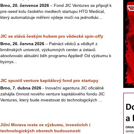
Brno, 20. července 2026
– Fond JIC Ventures se připojil k
pre-seed kolu českého medtech startupu HTG Medical,
který automatizuje měření výdeje moči na jednotkác...
JIC se stává českým hubem pro vědecké spin-offy
Brno, 26. června 2026
– Patnáct vědců a vědkyň z
brněnských univerzit, výzkumných center a ústavů
absolvovalo aktuální běh programu Applied! Od výzkumu k
byznys...
JIC spustil venture kapitálový fond pro startupy
Brno, 7. dubna 2026
- Inovační agentura JIC oficiálně
zahájila činnost nového venture kapitálového fondu JIC
Ventures, který bude investovat do technologických ...
Jižní Morava roste ve výzkumu, investicích i
technologických oborech budoucnosti