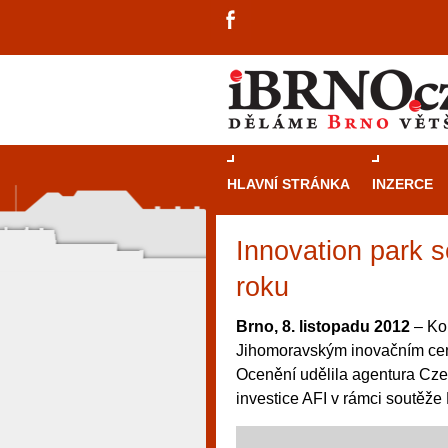
HLAVNÍ STRÁNKA
INZERCE
Innovation park s
roku
Brno, 8. listopadu 2012
– Ko
Jihomoravským inovačním cent
Ocenění udělila agentura Cze
investice AFI v rámci soutěže
návštěvníky, tak pro příležitostné h