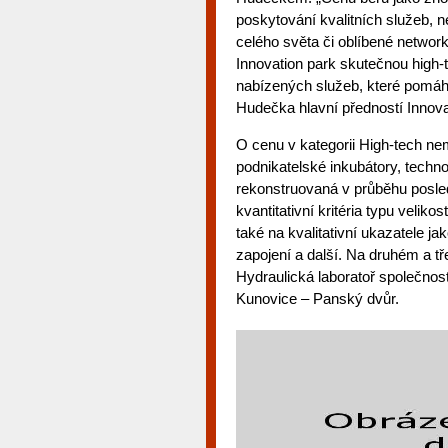
poskytování kvalitních služeb, n
celého světa či oblíbené network
Innovation park skutečnou high
nabízených služeb, které pomáha
Hudečka hlavní předností Innova
O cenu v kategorii High-tech n
podnikatelské inkubátory, techn
rekonstruovaná v průběhu posledn
kvantitativní kritéria typu velik
také na kvalitativní ukazatele j
zapojení a další. Na druhém a tř
Hydraulická laboratoř společnos
Kunovice – Panský dvůr.