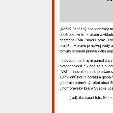
„Každý úspěšný hospodářský neb
době pozitivním krokem a vkla
hejtmana JMK Pavel Horák. „Roz
pro jižní Moravu je rozvoj vědy 
tomuto ocenění přináší další úsp
Innovation park nyní pomáhá s r
biotechnologií. Skládá se z bud
INBIT. Innovation park je určen s
10 milionů korun obratu a globál
generuje průměrný roční obrat 4
Jihomoravský kraj a Vysoké uče
(red), ilustrační foto: Bio