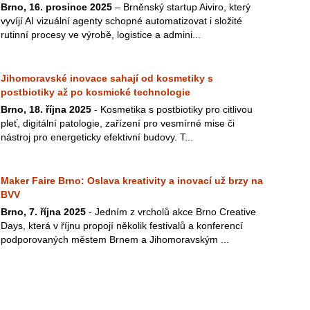
Brno, 16. prosince 2025
– Brněnský startup Aiviro, který
vyvíjí AI vizuální agenty schopné automatizovat i složité
rutinní procesy ve výrobě, logistice a admini...
Jihomoravské inovace sahají od kosmetiky s
postbiotiky až po kosmické technologie
Brno, 18. října 2025
- Kosmetika s postbiotiky pro citlivou
pleť, digitální patologie, zařízení pro vesmírné mise či
nástroj pro energeticky efektivní budovy. T...
Maker Faire Brno: Oslava kreativity a inovací už brzy na
BVV
Brno, 7. října 2025
- Jedním z vrcholů akce Brno Creative
Days, která v říjnu propojí několik festivalů a konferencí
podporovaných městem Brnem a Jihomoravským ...