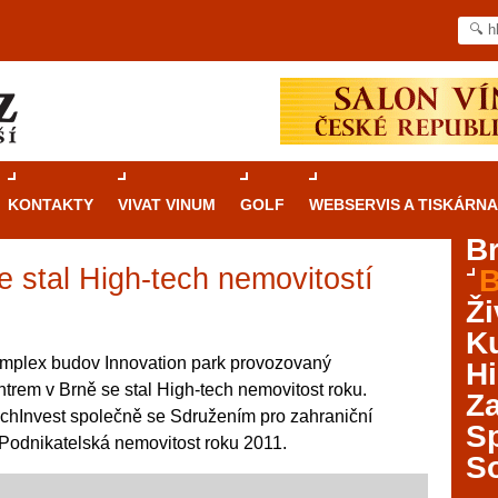
KONTAKTY
VIVAT VINUM
GOLF
WEBSERVIS A TISKÁRNA
B
e stal High-tech nemovitostí
B
Průvodce
kasinovými hrami v Brně: Od
Ži
rulety po video automaty
Ku
Brno je městem známým pro zajímavé památky, skvělé
mplex budov Innovation park provozovaný
Hi
restaurace, divadla a univerzity. Mimo jiné je ale také
rem v Brně se stal High-tech nemovitost roku.
Za
místem, kde si můžete legálně a bezpečně vyzkoušet
chInvest společně se Sdružením pro zahraniční
různé kasinové hry. V neustále kvetoucí moravské
S
 Podnikatelská nemovitost roku 2011.
metropoli naleznete širokou nabídku her od klasické
S
rulety až po moderní automaty jak pro pravidelné
ráče. V...