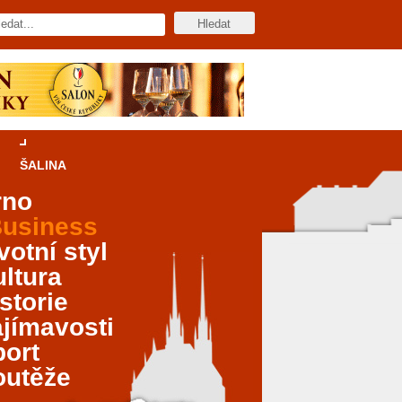
ŠALINA
rno
usiness
votní styl
ltura
storie
jímavosti
port
outěže