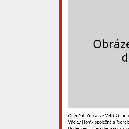
Ocenění přebral ve Veletržním 
Václav Horák společně s ředite
Hudečkem. „Cenu beru jako zhod