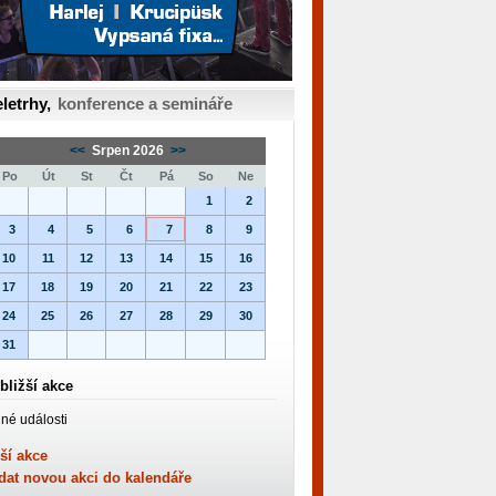
letrhy,
konference a semináře
<<
Srpen 2026
>>
Po
Út
St
Čt
Pá
So
Ne
1
2
3
4
5
6
7
8
9
10
11
12
13
14
15
16
17
18
19
20
21
22
23
24
25
26
27
28
29
30
31
bližší akce
né události
ší akce
dat novou akci do kalendáře