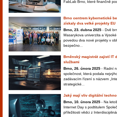
FabLab Brno, které finančně pod
Brno centrem kybernetické be
získaly dva velké projekty EU
Brno, 23. dubna 2025
- Dvě brn
Masarykova univerzita a Vysoké 
povedou dva nové projekty v obl
bezpečno...
Brněnský magistrát zajistí IT
službami
Brno, 26. února 2025
- Radní n
společnost, která podala nejvýh
zadávacím řízení s názvem „Int
strategické...
Jaký mají vliv digitální techn
Brno, 10. února 2025
- Na letoš
Internet Day s podtitulem Společn
příležitosti vědci z Interdiscipliná