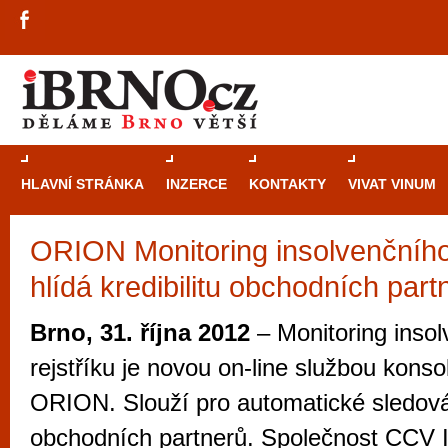
HLAVNÍ STRÁNKA
INZERCE
KONTAKTY
VIVAT VINUM
ORION Monitoring insolvenčního 
Průvodce
kasi
hlídá kredibilitu obchodních part
Brně: Od rulet
automaty
Brno, 31. října 2012
– Monitoring inso
Brno je měs
rejstříku je novou on-line službou konso
zajímavé p
ORION. Slouží pro automatické sledová
restaurace, div
obchodních partnerů. Společnost CCV 
Mimo jiné je ale také místem, kde si můžet