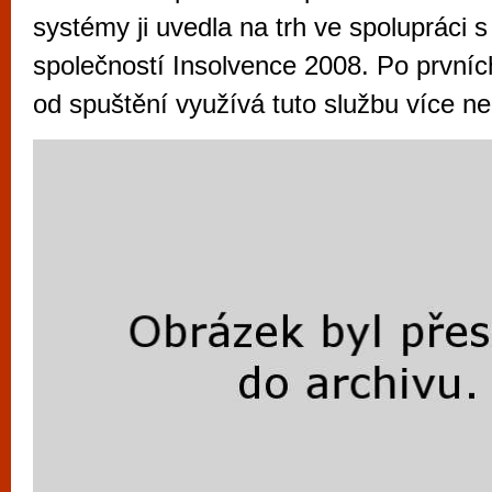
vyzkoušet různé kasinové hry. V neustál
systémy ji uvedla na trh ve spolupráci s
metropoli naleznete širokou nabídku her o
společností Insolvence 2008. Po první
po moderní automaty jak pro pravidelné n
od spuštění využívá tuto službu více ne
příležitostné hráče. V...