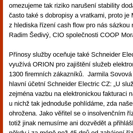
omezujeme tak riziko narušení stability do
často také s dobropisy a vratkami, proto je 
z hlediska řízení cash flow pro nás sázkou na
Radim Šedivý, CIO společnosti COOP Mor
Přínosy služby oceňuje také Schneider Elec
využívá ORION pro zajištění služeb elektro
1300 firemních zákazníků. Jarmila Sovová 
hlavní účetní Schneider Electric CZ: „U sl
zejména vazbu na elektronickou fakturaci 
u nichž tak jednoduše pohlídáme, zda naš
ohrožena. Jako věřitel se o insolvenčním ří
totiž jinak nemusíme ani dozvědět a přihláš
někdy i za méně než 45 dnů od zahájení říz