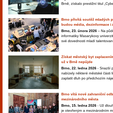
Brně, získalo prestižní titul „Cyb
Brno přivítá soutěž mladých 
budou média, dezinformace i 
Brno, 23. února 2026
– Na půdě
informatiky Masarykovy univerzi
své dovednosti mladí talentovaní
Získat městský byt zaplacení
už v Brně nepůjde
Brno, 22. ledna 2026
- Snazší 
nabízely některé městské části li
zaplatit dluh po předchozím náj
Brno vítá nové zahraniční odb
mezinárodního města
Brno, 15. ledna 2026
- Už dlou
je otevřeným a mezinárodním měs