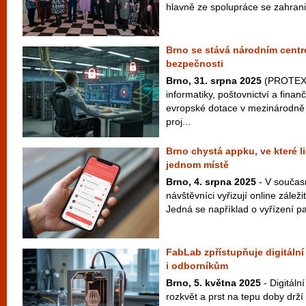
hlavně ze spolupráce se zahranič
Brno se stává národním centr
bezpečnosti
Brno, 31. srpna 2025
(PROTEXT)
informatiky, poštovnictví a finan
evropské dotace v mezinárodně
proj...
Brno chystá appku, ve které li
jednom místě
Brno, 4. srpna 2025
- V součas
návštěvníci vyřizují online zálež
Jedná se například o vyřízení p
FabLab zpřístupňuje digitální
i odborníkům
Brno, 5. května 2025
- Digitáln
rozkvět a prst na tepu doby drží 