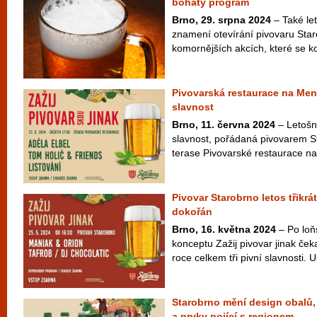
bohatý program
Brno, 29. srpna 2024
– Také let
znamení otevírání pivovaru Star
komornějších akcích, které se ko
Pivovarská restaurace na Mend
slavnost
Brno, 11. června 2024
– Letošní
slavnost, pořádaná pivovarem S
terase Pivovarské restaurace n
Pivovar Starobrno letos třikrá
dokořán
Brno, 16. května 2024
– Po loň
konceptu Zažij pivovar jinak čeka
roce celkem tři pivní slavnosti. U
Starobrno mění design obalů
a prvky pojící s regionem