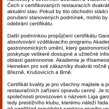
Čech v certifikovaných restauracích dvakrát
aktuální stav. Pokud by tito obchodní sládci
porušení stanovených podmínek, mohlo by 
odebrání certifikátu.
Další podmínkou propůjčení certifikátu Gara
absolvování vzdělávacího programu Akade
gastronomických umění, který gastronomi
poskytuje veškeré dostupné a užitečné in
oblastí gastronomie. Akademie je třísemestr
Heineken pro své zákazníky dvakrát ročně
Březně, Krušovicích a Brně.
Certifikát kvality je pro všechny majitele a 
restauračních zařízení opravdu cenný. Je t
společnosti provozoven s názvem Liga gara
tedy prestižního klubu, kterému náleží řada
ně například pravidelná sanitace pivního v