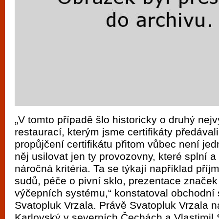
„V tomto případě šlo historicky o druhý nejv
restaurací, kterým jsme certifikáty předával
propůjčení certifikátu přitom vůbec není j
něj usilovat jen ty provozovny, které splní 
náročná kritéria. Ta se týkají například pří
sudů, péče o pivní sklo, prezentace značek 
výčepních systému,“ konstatoval obchodní
Svatopluk Vrzala. Právě Svatopluk Vrzala n
Karlovský v severních Čechách a Vlastimil 