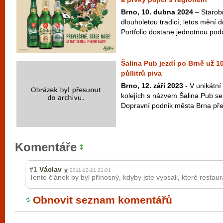
Brno, 10. dubna 2024
– Starob
dlouholetou tradicí, letos mění 
Portfolio dostane jednotnou pod
Šalina Pub jezdí po Brně už 10 
půllitrů piva
Brno, 12. září 2023
- V unikátn
kolejích s názvem Šalina Pub se 
Dopravní podnik města Brna předs
Komentáře
#1
Václav
2011-12-21 21:01
Tento článek by byl přínosný, kdyby jste vypsali, které restaura
Obnovit seznam komentářů