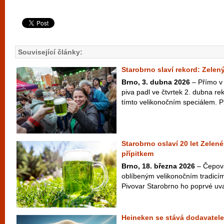
Související články:
Starobrno slaví rekord: Zelený
Brno, 3. dubna 2026
– Přímo v 
piva padl ve čtvrtek 2. dubna r
tímto velikonočním speciálem. Pi
Starobrno oslaví 20 let Zelen
přípitkem
Brno, 18. března 2026
– Čepová
oblíbeným velikonočním tradicím
Pivovar Starobrno ho poprvé uvař
Heineken se stává dodavatele