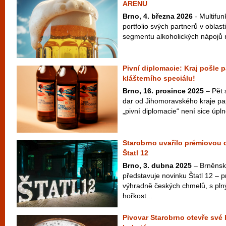
ARENU
Brno, 4. března 2026
- Multifun
portfolio svých partnerů v oblas
segmentu alkoholických nápojů n
Pivní diplomacie: Kraj pošle p
klášterního speciálu!
Brno, 16. prosince 2025
– Pět s
dar od Jihomoravského kraje pa
„pivní diplomacie“ není sice úpln
Starobrno uvařilo prémiovou 
Štatl 12
Brno, 3. dubna 2025
– Brněnsk
představuje novinku Štatl 12 – 
výhradně českých chmelů, s pl
hořkost...
Pivovar Starobrno otevře své