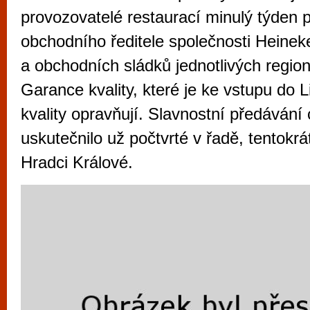
vyzkoušet různé kasinové hry. V neustál
provozovatelé restaurací minulý týden p
metropoli naleznete širokou nabídku her o
obchodního ředitele společnosti Heinek
po moderní automaty jak pro pravidelné n
a obchodních sládků jednotlivých regionů
příležitostné hráče. V...
Garance kvality, které je ke vstupu do 
kvality opravňují. Slavnostní předávání c
uskutečnilo už počtvrté v řadě, tentokrá
Hradci Králové.