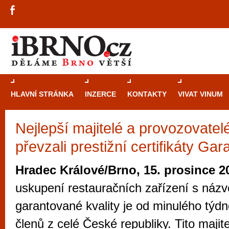
HLAVNÍ STRÁNKA
INZERCE
KONTAKTY
VIVAT VINUM
Nejlepší majitelé a provozovatel
Průvodce
kasi
převzali prestižní certifikáty Gar
Brně: Od rulet
automaty
Hradec Králové/Brno, 15. prosince 2
Brno je měs
uskupení restauračních zařízení s náz
zajímavé p
garantované kvality je od minulého týdn
restaurace, div
členů z celé České republiky. Tito majit
Mimo jiné je ale také místem, kde si můžet