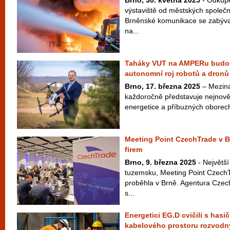
Brno, 30. května 2025
- Odkup
výstaviště od městských společn
Brněnské komunikace se zabýval
na...
Taháky VUT na AMPERu budou 
autonomní roj robotů a dronů
Brno, 17. března 2025
– Meziná
každoročně představuje nejnověj
energetice a příbuzných oborech
Meeting Point CzechTrade v Br
firem
Brno, 9. března 2025
- Největší
tuzemsku, Meeting Point CzechT
proběhla v Brně. Agentura Czec
s...
Energetici EG.D cvičili s hasi
kabelového prostoru rozvodn