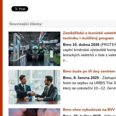
Související články:
Zemědělské a lesnické veletr
techniku i rozšířený program
Brno 10. dubna 2026
(PROTEXT
zaplní brněnské výstaviště kom
lesnických veletrhů v čele s v
v...
Brno bude po tři dny centrem 
Brno, 9. června 2025
- Zástupc
firem se sejdou na URBIS The S
který se uskuteční 10.–12. červ
Brno chce vybudovat na BVV 