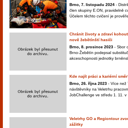
Brno, 7. listopadu 2024
- Distr
člen skupiny E.ON, pravidelně cv
Účelem těchto cvičení je prověře
Chránit životy a zdraví koho
nově žebětínští hasiči
Brno, 8. prosince 2023
- Sbor 
Brno-Žebětín podepsal substitu
akceschopnosti jednotky brněnsk
Kde najít práci a kariérní sm
Brno, 26. října 2023
- Více než 
návštěvníky na Veletrhu pracovní
JobChallenge ve středu 1. 11. v
Veletrhy GO a Regiontour zvo
zážitky