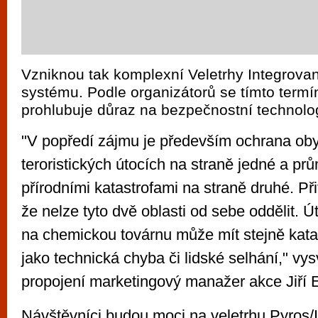
Vzniknou tak komplexní Veletrhy Integrov
systému. Podle organizátorů se tímto term
prohlubuje důraz na bezpečnostní technolog
"V popředí zájmu je především ochrana obyv
teroristických útocích na straně jedné a pr
přírodními katastrofami na straně druhé. Př
že nelze tyto dvě oblasti od sebe oddělit. Út
na chemickou továrnu může mít stejně katas
jako technická chyba či lidské selhání," vys
propojení marketingový manažer akce Jiří 
Návštěvníci budou moci na veletrhu Pyros/I