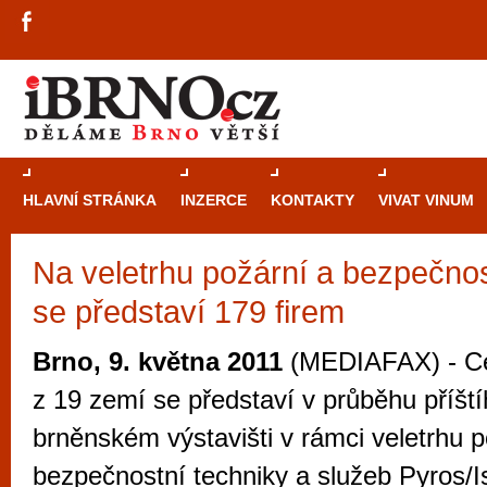
HLAVNÍ STRÁNKA
INZERCE
KONTAKTY
VIVAT VINUM
Na veletrhu požární a bezpečnos
Průvodce
kasi
se představí 179 firem
Brně: Od rulet
automaty
Brno, 9. května 2011
(MEDIAFAX) - Ce
Brno je měs
z 19 zemí se představí v průběhu příšt
zajímavé p
brněnském výstavišti v rámci veletrhu p
restaurace, div
bezpečnostní techniky a služeb Pyros/Is
Mimo jiné je ale také místem, kde si můžet