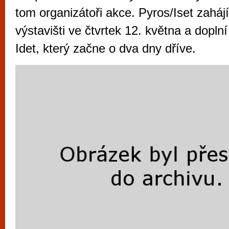
vyzkoušet různé kasinové hry. V neustál
tom organizátoři akce.
Pyros/Iset zahá
metropoli naleznete širokou nabídku her o
výstavišti ve čtvrtek 12. května a doplní
po moderní automaty jak pro pravidelné n
Idet, který začne o dva dny dříve.
příležitostné hráče. V...