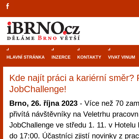
HLAVNÍ STRÁNKA
INZERCE
KONTAKTY
VIVAT VINUM
Kde najít práci a kariérní směr?
Průvodce
kasi
JobChallenge!
Brně: Od rulet
automaty
Brno, 26. října 2023
- Více než 70 zam
Brno je měs
přivítá návštěvníky na Veletrhu pracovní
zajímavé p
JobChallenge ve středu 1. 11. v Hotelu
restaurace, div
do 17:00. Účastníci zjistí novinky z pra
Mimo jiné je ale také místem, kde si můžet