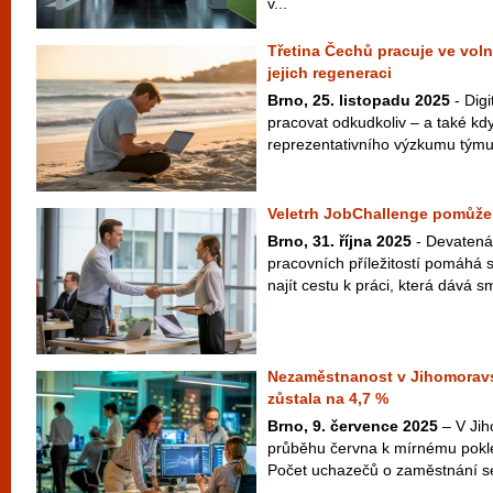
v...
Třetina Čechů pracuje ve vol
jejich regeneraci
Brno, 25. listopadu 2025
- Digi
pracovat odkudkoliv – a také kd
reprezentativního výzkumu týmu 
Veletrh JobChallenge pomůže 
Brno, 31. října 2025
- Devatenác
pracovních příležitostí pomáhá
najít cestu k práci, která dává sm
Nezaměstnanost v Jihomoravs
zůstala na 4,7 %
Brno, 9. července 2025
– V Jih
průběhu června k mírnému pokl
Počet uchazečů o zaměstnání se 