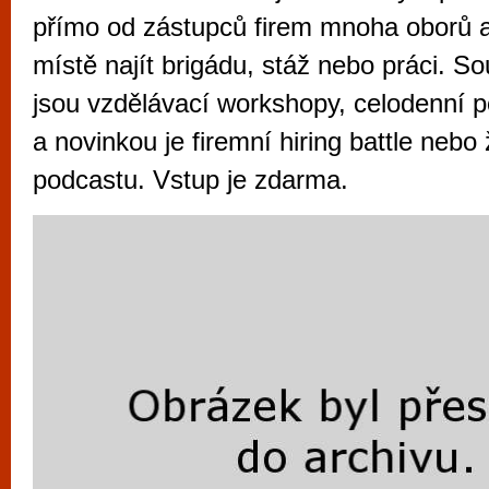
vyzkoušet různé kasinové hry. V neustál
přímo od zástupců firem mnoha oborů 
metropoli naleznete širokou nabídku her o
místě najít brigádu, stáž nebo práci. S
po moderní automaty jak pro pravidelné n
jsou vzdělávací workshopy, celodenní
příležitostné hráče. V...
a novinkou je firemní hiring battle nebo
podcastu. Vstup je zdarma.