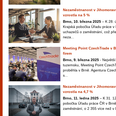
Nezaměstnanost v Jihomoravs
vzrostla na 5 %
Brno, 10. března 2025
– K 28. 
Krajská pobočka Úřadu práce v
uchazečů o zaměstnání, což pře
neza...
Meeting Point CzechTrade v Br
firem
Brno, 9. března 2025
- Největší
tuzemsku, Meeting Point CzechT
proběhla v Brně. Agentura Czec
s...
Nezaměstnanost v Jihomoravsk
vzrostla na 4,7 %
Brno, 11. ledna 2025
– K 31. 12
pobočka Úřadu práce ČR v Brně
zaměstnání, o 2 355 více než v l