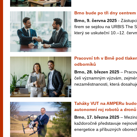
Brno bude po tři dny centrem 
Brno, 9. června 2025
- Zástupc
firem se sejdou na URBIS The S
který se uskuteční 10.–12. červ
Pracovní trh v Brně pod tlake
odborníků
Brno, 28. březen 2025
– Pracov
čelí významným výzvám, zejména
nezaměstnanosti, která dosahuje
Taháky VUT na AMPERu budou 
autonomní roj robotů a dronů
Brno, 17. března 2025
– Meziná
každoročně představuje nejnověj
energetice a příbuzných oborech