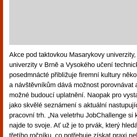
Akce pod taktovkou Masarykovy univerzity
univerzity v Brně a Vysokého učení techni
posedmnácté přibližuje firemní kultury něko
a návštěvníkům dává možnost porovnávat 
možné budoucí uplatnění. Naopak pro vyst
jako skvělé seznámení s aktuální nastupují
pracovní trh. „Na veletrhu JobChallenge si
najde to svoje. Ať už je to prvák, který hled
třetího ročníku, co potřebuje získat praxi n