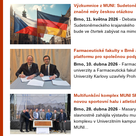
Výzkumnice z MUNI: Sudetoně
značné míry českou otázkou
Brno, 11. května 2026
- Debata 
Sudetoněmeckého krajanského s
bude ve čtvrtek zabývat na mimo
Farmaceutické fakulty v Brně 
platformu pro společnou pod
Brno, 10. dubna 2026
- Farmac
univerzity a Farmaceutická fakul
Univerzity Karlovy uzavřely Prohl
Multifunkční komplex MUNI 
novou sportovní halu i atletic
Brno, 28. dubna 2026
- Masary
slavnostně zahájila výstavbu mu
komplexu v Univerzitním kampus
MUNI...