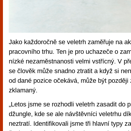
Jako každoročně se veletrh zaměřuje na akt
pracovního trhu. Ten je pro uchazeče o zam
nízké nezaměstnanosti velmi vstřícný. V p
se člověk může snadno ztratit a když si není
od dané pozice očekává, může být později
zklamaný.
„Letos jsme se rozhodli veletrh zasadit do
džungle, kde se ale návštěvníci veletrhu dí
neztratí. Identifikovali jsme tři hlavní typ