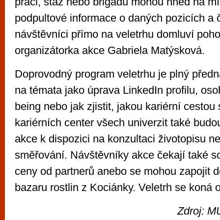
práci, stáž nebo brigádu mohou hned na míst
podpultové informace o daných pozicích a č
návštěvníci přímo na veletrhu domluví pohov
organizátorka akce Gabriela Matýsková.
Doprovodný program veletrhu je plný před
na témata jako úprava LinkedIn profilu, osob
being nebo jak zjistit, jakou kariérní cestou
kariérních center všech univerzit také bud
akce k dispozici na konzultaci životopisu n
směřování. Návštěvníky akce čekají také s
ceny od partnerů anebo se mohou zapojit 
bazaru rostlin z Kociánky. Veletrh se koná 
Zdroj: M