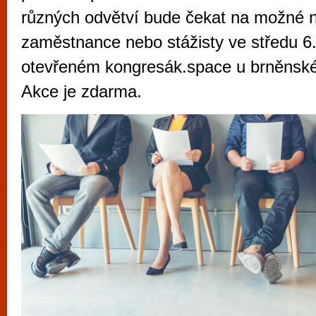
vyzkoušet různé kasinové hry. V neustál
různých odvětví bude čekat na možné 
metropoli naleznete širokou nabídku her o
zaměstnance nebo stážisty ve středu 6.
po moderní automaty jak pro pravidelné n
otevřeném kongresák.space u brněnské
příležitostné hráče. V...
Akce je zdarma.