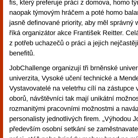
fis, který preferuje práci z domova, homo tý
naopak týmovým hráčem a poté homo balan
jasně definované priority, aby měl správný w
říká organizátor akce František Reitter. C
z potřeb uchazečů o práci a jejich nejčastě
benefitů.
JobChallenge organizují tři brněnské unive
univerzita, Vysoké učení technické a Mende
Vystavovatelé na veletrhu cílí na zástupce 
oborů, návštěvníci tak mají unikátní možno
rozmanitými pracovními možnostmi a naváz
personalisty jednotlivých firem. „Výhodou 
především osobní setkání se zaměstnavatel