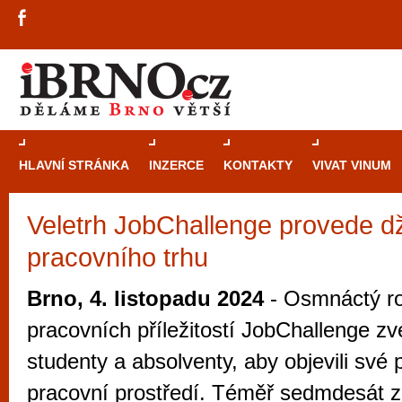
HLAVNÍ STRÁNKA
INZERCE
KONTAKTY
VIVAT VINUM
Veletrh JobChallenge provede d
Průvodce
kasi
pracovního trhu
Brně: Od rulet
automaty
Brno, 4. listopadu 2024
- Osmnáctý ro
Brno je měs
pracovních příležitostí JobChallenge z
zajímavé p
studenty a absolventy, aby objevili své 
restaurace, div
pracovní prostředí. Téměř sedmdesát 
Mimo jiné je ale také místem, kde si můžet