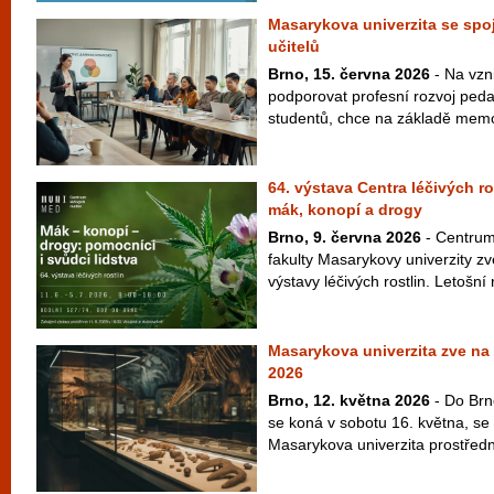
Masarykova univerzita se spoj
učitelů
Brno, 15. června 2026
- Na vzni
podporovat profesní rozvoj peda
studentů, chce na základě memo
64. výstava Centra léčivých r
mák, konopí a drogy
Brno, 9. června 2026
- Centrum 
fakulty Masarykovy univerzity zv
výstavy léčivých rostlin. Letošní 
Masarykova univerzita zve n
2026
Brno, 12. května 2026
- Do Brn
se koná v sobotu 16. května, se 
Masarykova univerzita prostřed