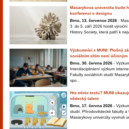
Masarykova univerzita bude ho
konferenci o designu
Brno, 13. července 2026
- Masa
3. do 5. září 2026 hostit výroční
History Society, která patří k ne
Výzkumníci z MUNI: Plošný zák
sociálním sítím není účinným
Brno, 30. června 2026
- Výzkum
Interdisciplinární výzkum interne
Fakulty sociálních studií Masar
spo...
Hra místo testu? MUNI ukazuje
vědecký talent
Brno, 17. června 2026
- Výzkum
studií, Přírodovědecké fakulty a
Masarykovy univerzity vyvinuli un