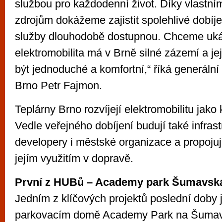
službou pro každodenní život. Díky vlastn
zdrojům dokážeme zajistit spolehlivé dobíje
služby dlouhodobě dostupnou. Chceme uká
elektromobilita má v Brně silné zázemí a je
být jednoduché a komfortní,“ říká generální 
Brno Petr Fajmon.
Teplárny Brno rozvíjejí elektromobilitu jako
Vedle veřejného dobíjení budují také infrast
developery i městské organizace a propojuj
jejím využitím v dopravě.
První z HUBů – Academy park Šumavsk
Jedním z klíčových projektů poslední doby 
parkovacím domě Academy Park na Šumavs