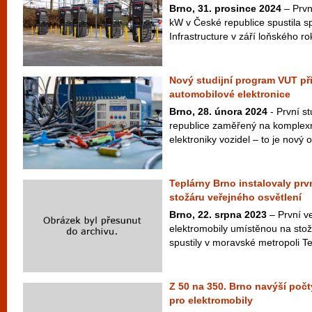
Brno, 31. prosince 2024
– Prvn
kW v České republice spustila s
Infrastructure v září loňského r
Nový studijní program VUT př
automobilové elektronice
Brno, 28. února 2024
- První s
republice zaměřený na komplexní
elektroniky vozidel – to je nový 
Teplárny Brno instalovaly prvn
stožáru veřejného osvětlení
Brno, 22. srpna 2023
– První ve
elektromobily umístěnou na stož
spustily v moravské metropoli Te
Z 50 na 350. Brno navýší počt
pro elektromobily