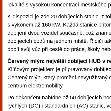
lokalitě s vysokou koncentrací městského 
K dispozici je zde 20 dobíjecích stanic, z t
s výkonem až 160 kW. Každá stanice přit
dobíjení dvou vozidel současně, což znam
dobíjecích bodů na jednom místě. Řidiči t
dobít svůj vůz při cestě do práce, školy ne
Červený mlýn: největší dobíjecí HUB v r
Klíčovým projektem je připravovaný dobíje
Červený mlýn, který promění nevyužívaný o
centrum elektromobility.
Po dokončení nabídne až 50 dobíjecích bo
rychlých (DC) i standardních (AC) stanic, v