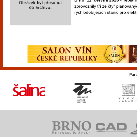
Brno, 11. června 2020
- Teplárn
zprovoznily tři ze čtyř plánovan
rychlodobíjecích stanic pro elektr
Part