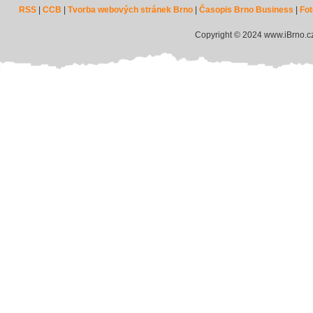
RSS
|
CCB
|
Tvorba webových stránek Brno
|
Časopis Brno Business
|
Fot
Copyright © 2024 www.iBrno.c