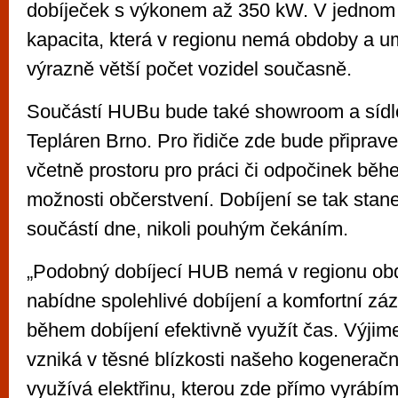
dobíječek s výkonem až 350 kW. V jednom 
kapacita, která v regionu nemá obdoby a u
výrazně větší počet vozidel současně.
Součástí HUBu bude také showroom a sídlo
Tepláren Brno. Pro řidiče zde bude připrave
včetně prostoru pro práci či odpočinek běh
možnosti občerstvení. Dobíjení se tak stan
součástí dne, nikoli pouhým čekáním.
„Podobný dobíjecí HUB nemá v regionu ob
nabídne spolehlivé dobíjení a komfortní z
během dobíjení efektivně využít čas. Výjime
vzniká v těsné blízkosti našeho kogeneračn
využívá elektřinu, kterou zde přímo vyrábíme