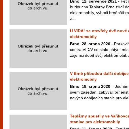
Brno, 12. července 2021
- Pět 
budoucna Teplárny Brno zřídí do
elektromobily, vybrali brněnští 
z...
U VIDA! se otevřely dvě nové 
elektromobily
Brno, 28. srpna 2020
- Parkovi
centra VIDA! se stalo pátým mí
zájemci dobít svůj elektromobil. „
V Brně přibudou další dobíjec
elektromobily
Brno, 18. srpna 2020
– Jedním 
svém zasedání zabývali brněnští
nových dobíjecích stanic pro elek
Teplárny spustily ve Vaňkovce 
stanice pro elektromobily