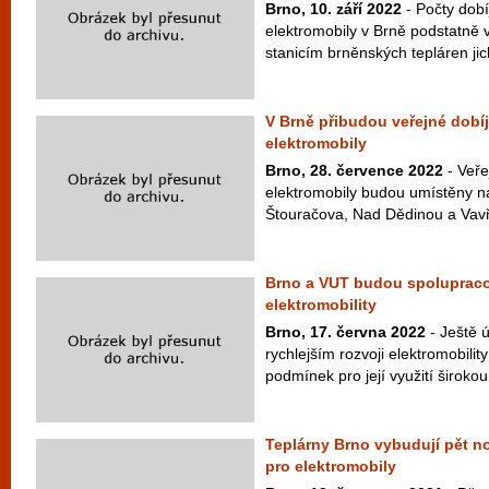
Brno, 10. září 2022
- Počty dobí
elektromobily v Brně podstatně 
stanicím brněnských tepláren jich
V Brně přibudou veřejné dobíj
elektromobily
Brno, 28. července 2022
- Veře
elektromobily budou umístěny na 
Štouračova, Nad Dědinou a Vavři
Brno a VUT budou spolupracov
elektromobility
Brno, 17. června 2022
- Ještě ú
rychlejším rozvoji elektromobili
podmínek pro její využití širokou
Teplárny Brno vybudují pět n
pro elektromobily