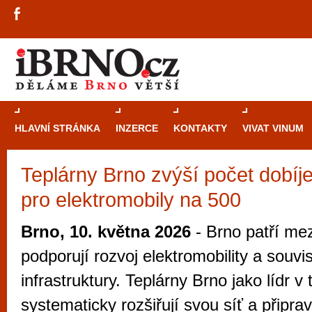
HLAVNÍ STRÁNKA
INZERCE
KONTAKTY
VIVAT VINUM
Teplárny Brno zvýší počet dobíje
Průvodce
kasi
pro elektromobily na 500
Brně: Od rulet
automaty
Brno, 10. května 2026
- Brno patří mez
Brno je měs
podporují rozvoj elektromobility a souvis
zajímavé p
infrastruktury. Teplárny Brno jako lídr v 
restaurace, div
systematicky rozšiřují svou síť a připrav
Mimo jiné je ale také místem, kde si můžet