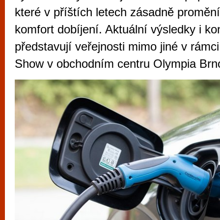
vyzkoušet různé kasinové hry. V neustál
které v příštích letech zásadně promění
metropoli naleznete širokou nabídku her o
komfort dobíjení. Aktuální výsledky i ko
po moderní automaty jak pro pravidelné n
představují veřejnosti mimo jiné v rámc
příležitostné hráče. V...
Show v obchodním centru Olympia Brn