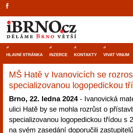
HLAVNÍ STRÁNKA
INZERCE
KONTAKTY
VIVAT VINUM
MŠ Hatě v Ivanovicích se rozros
Průvodce
kasi
specializovanou logopedickou tř
Brně: Od rulet
automaty
Brno, 22. ledna 2024
- Ivanovická mat
Brno je měs
ulici Hatě by se mohla rozrůst o přísta
zajímavé p
specializovanou logopedickou třídou s 
restaurace, div
na svém zasedání doporučili zastupitel
Mimo jiné je ale také místem, kde si můžet