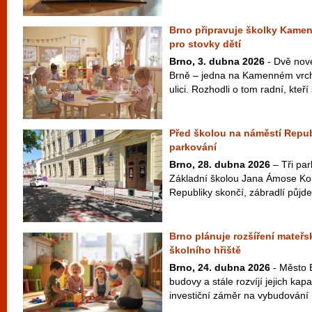
Brno připravuje školky Kamen
pro stovky dětí
Brno, 3. dubna 2026
- Dvě nové
Brně – jedna na Kamenném vrch
ulici. Rozhodli o tom radní, kteří 
Před školou na náměstí Republ
parkování
Brno, 28. dubna 2026
– Tři par
Základní školou Jana Ámose K
Republiky skončí, zábradlí půjde
Brno plánuje rozšíření mateřs
školního hřiště
Brno, 24. dubna 2026
- Město B
budovy a stále rozvíjí jejich kapa
investiční záměr na vybudování 