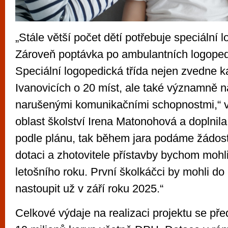
„Stále větší počet dětí potřebuje speciální 
Zároveň poptávka po ambulantních logoped
Speciální logopedická třída nejen zvedne k
Ivanovicích o 20 míst, ale také významně
narušenými komunikačními schopnostmi,“ vy
oblast školství Irena Matonohová a doplnil
podle plánu, tak během jara podáme žádos
dotaci a zhotovitele přístavby bychom mohli
letošního roku. První školkáčci by mohli do 
nastoupit už v září roku 2025.“
Celkové výdaje na realizaci projektu se pře