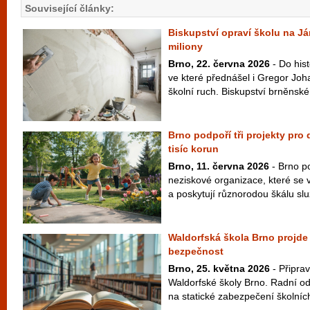
Související články:
Biskupství opraví školu na Já
miliony
Brno, 22. června 2026
- Do his
ve které přednášel i Gregor Joh
školní ruch. Biskupství brněnské 
Brno podpoří tři projekty pro
tisíc korun
Brno, 11. června 2026
- Brno po
neziskové organizace, které se 
a poskytují různorodou škálu slu
Waldorfská škola Brno projde o
bezpečnost
Brno, 25. května 2026
- Připrav
Waldorfské školy Brno. Radní ods
na statické zabezpečení školních 