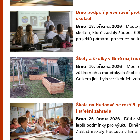
Brno podpoří preventivní pro
školách
Brno, 18. března 2026
- Město 
školám, které zaslaly žádost, 600
projektů primární prevence na te
Školy a školky v Brně mají n
Brno, 10. března 2026
– Město 
základních a mateřských škol in
Celkem jich bylo ve školních za
Škola na Hudcově se rozšíří,
i střešní zahrada
Brno, 26. února 2026
- Děti z 
lepší podmínky pro výuku. Brněnš
Základní školy Hudcova v Brně, k