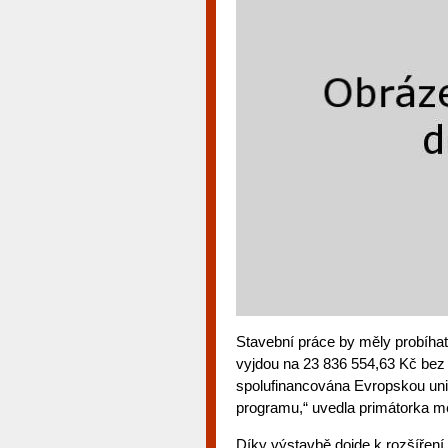
Stavební práce by měly probíhat
vyjdou na 23 836 554,63 Kč bez
spolufinancována Evropskou unií
programu,“ uvedla primátorka 
Díky výstavbě dojde k rozšíření 