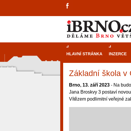
HLAVNÍ STRÁNKA
INZERCE
Základní škola v
Brno, 13. září 2023
- Na budo
Jana Broskvy 3 postaví novou 
Vítězem podlimitní veřejné zak
návštěvníky, tak pro příležitostné h