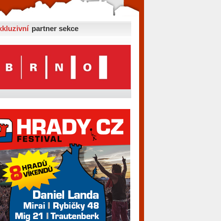
xkluzivní
partner sekce