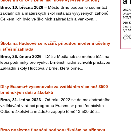
Školy a školky v Brně mají nové vyvýšené záhony
Brno, 10. března 2026
– Město Brno podpořilo sedmnáct
základních a mateřských škol instalací vyvýšených záhonů.
Celkem jich bylo ve školních zahradách a venkovn...
Škola na Hudcově se rozšíří, přibudou moderní učebny
i střešní zahrada
Brno, 26. února 2026
- Děti z Medlánek se mohou těšit na
lepší podmínky pro výuku. Brněnští radní schválili přístavbu
Základní školy Hudcova v Brně, která přine...
Díky Erasmu+ vycestovalo za vzděláním více než 3500
brněnských dětí a školáků
Brno, 31. ledna 2026
- Od roku 2022 se do mezinárodního
vzdělávání v rámci programu Erasmus+ prostřednictvím
Odboru školství a mládeže zapojilo téměř 3 500 dětí...
Brno poskytne finanční podporu školám na přípravu