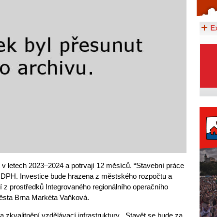
Celý článek...
E
 v letech 2023–2024 a potrvají 12 měsíců. “Stavební práce
 DPH. Investice bude hrazena z městského rozpočtu a
 z prostředků Integrovaného regionálního operačního
města Brna Markéta Vaňková.
a zkvalitnění vzdělávací infrastruktury. „Stavět se bude za