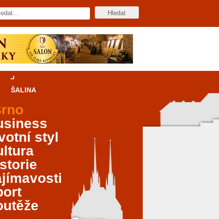
ŠALINA
rno
usiness
votní styl
ltura
storie
jímavosti
port
outěže