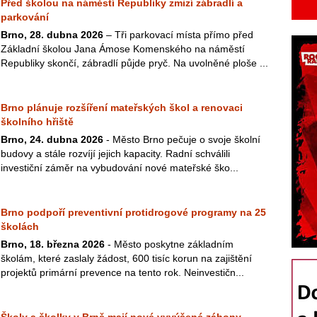
Před školou na náměstí Republiky zmizí zábradlí a
parkování
Brno, 28. dubna 2026
– Tři parkovací místa přímo před
Základní školou Jana Ámose Komenského na náměstí
Republiky skončí, zábradlí půjde pryč. Na uvolněné ploše ...
Brno plánuje rozšíření mateřských škol a renovaci
školního hřiště
Brno, 24. dubna 2026
- Město Brno pečuje o svoje školní
budovy a stále rozvíjí jejich kapacity. Radní schválili
investiční záměr na vybudování nové mateřské ško...
Brno podpoří preventivní protidrogové programy na 25
školách
Brno, 18. března 2026
- Město poskytne základním
školám, které zaslaly žádost, 600 tisíc korun na zajištění
projektů primární prevence na tento rok. Neinvestičn...