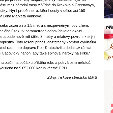
oučástí mezinárodní trasy z Vídně do Krakova a Greenways,
ristiky. Nyní proběhne rozšíření cesty v délce asi 150
ta Brna Markéta Vaňková.
m úseku zúžena na 1,5 metru s nezpevněným povrchem.
celého úseku v parametrech odpovídajících okolní
sta bude nově mít šířku 3 metry a mlatový povrch, který ji
ropustný. Toto řešení přináší dostatečný komfort cyklistům
vedl radní pro dopravu Petr Kratochvíl a dodal: „V rámci
 Cacovický náhon, aby také splňoval nároky na šířku.“
a začít na počátku příštího roku a potrvá osm měsíců.
vyčíslena na 9 052 000 korun včetně DPH.
Zdroj: Tiskové středisko MMB