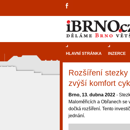
HLAVNÍ STRÁNKA
INZERCE
Rozšíření stezky
zvýší komfort cy
Brno, 13. dubna 2022
- Stezk
Maloměřicích a Obřanech se 
dočká rozšíření. Tento investi
jednání.
návštěvníky, tak pro příležitostné h