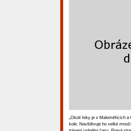
„Okolí řeky je v Maloměřicích 
kole. Navštěvuje ho velké množst
trávení volného času. Pravá str