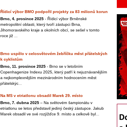
Řídicí výbor BMO podpořil projekty za 83 milionů korun
Brno, 4. prosince 2025
- Řídicí výbor Brněnské
metropolitní oblasti, který tvoří zástupci Brna,
Jihomoravského kraje a okolních obcí, se sešel v tomto
roce již ...
Brno uspělo v celosvětovém žebříčku měst přátelských
k cyklistům
Brno, 11. prosince 2025
- Brno se v letošním
Copenhagenize Indexu 2025, který patří k nejuznávanějším
a nejkomplexnějším mezinárodním hodnocením měst
přátelskýc...
Na MS v etriatlonu obsadil Marek 29. místo
Brno, 7. dubna 2025
– Na světovém šampionátu v
etriatlonu se letos představil jediný český zástupce. Jakub
Marek obsadil ve své rozjížďce 9. místo a celkově byl...