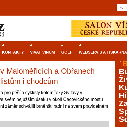
KONTAKTY
VIVAT VINUM
GOLF
WEBSERVIS A TISKÁRNA
B
 v Maloměřicích a Obřanech
B
Průvodce
kasinovými hrami v Brně: Od
Ži
rulety po video automaty
klistům i chodcům
Ku
Brno je městem známým pro zajímavé památky, skvělé
a pro pěší a cyklisty kolem řeky Svitavy v
Hi
restaurace, divadla a univerzity. Mimo jiné je ale také
ve svém nejužším úseku v okolí Cacovického mostu
Za
místem, kde si můžete legálně a bezpečně vyzkoušet
ční záměr schválili brněnští radní na svém pravidelném
různé kasinové hry. V neustále kvetoucí moravské
S
metropoli naleznete širokou nabídku her od klasické
S
rulety až po moderní automaty jak pro pravidelné
ráče. V...