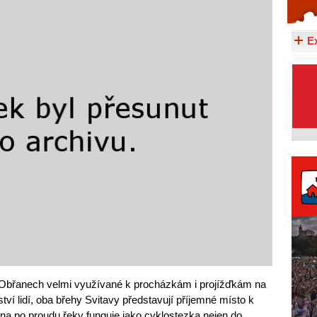
Celý článek...
E
a Obřanech velmi využívané k procházkám i projížďkám na
ví lidí, oba břehy Svitavy představují příjemné místo k
ana po proudu řeky funguje jako cyklostezka nejen do