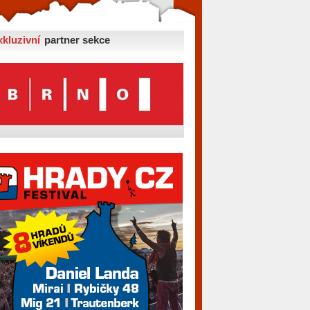
xkluzivní
partner sekce