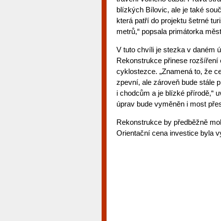
blízkých Bílovic, ale je také s
která patří do projektu šetrné tu
metrů,“ popsala primátorka měs
V tuto chvíli je stezka v dané
Rekonstrukce přinese rozšíření 
cyklostezce. „Znamená to, že ce
zpevní, ale zároveň bude stále p
i chodcům a je blízké přírodě,“ u
úprav bude vyměněn i most přes
Rekonstrukce by předběžně mohl
Orientační cena investice byla 