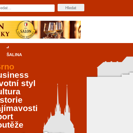
ŠALINA
rno
usiness
votní styl
ltura
storie
jímavosti
port
outěže