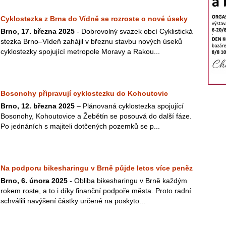
Cyklostezka z Brna do Vídně se rozroste o nové úseky
Brno, 17. března 2025
- Dobrovolný svazek obcí Cyklistická
stezka Brno–Vídeň zahájil v březnu stavbu nových úseků
cyklostezky spojující metropole Moravy a Rakou...
Bosonohy připravují cyklostezku do Kohoutovic
Brno, 12. března 2025
– Plánovaná cyklostezka spojující
Bosonohy, Kohoutovice a Žebětín se posouvá do další fáze.
Po jednáních s majiteli dotčených pozemků se p...
Na podporu bikesharingu v Brně půjde letos více peněz
Brno, 6. února 2025
- Obliba bikesharingu v Brně každým
rokem roste, a to i díky finanční podpoře města. Proto radní
schválili navýšení částky určené na poskyto...