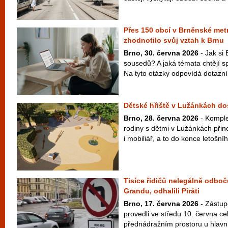
Přes 150 obcí v Brněnské metr
zhodnotilo svůj vztah k Brnu
Brno, 30. června 2026
- Jak si 
sousedů? A jaká témata chtějí s
Na tyto otázky odpovídá dotazní
Dětské hřiště v Lužánkách d
Brno, 28. června 2026
- Komple
rodiny s dětmi v Lužánkách přin
i mobiliář, a to do konce letošní
Tisíce řidičů nelegálně odboč
Grandu, odhalili Piráti
Brno, 17. června 2026
- Zástupc
provedli ve středu 10. června ce
přednádražním prostoru u hlavní