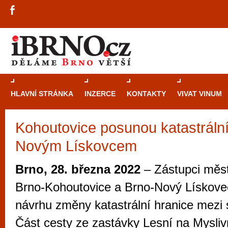
HLAVNÍ STRÁNKA
INZERCE
KONTAKTY
VIVAT VINUM
Kohoutovice posunou katastrální
Průvodce
kasi
Novým Lískovcem
Brně: Od rulet
automaty
Brno, 28. března 2022
– Zástupci měst
Brno je měs
Brno-Kohoutovice a Brno-Nový Lískovec
zajímavé p
návrhu změny katastrální hranice mezi
restaurace, div
Část cesty ze zastávky Lesní na Mysli
Mimo jiné je ale také místem, kde si můžet