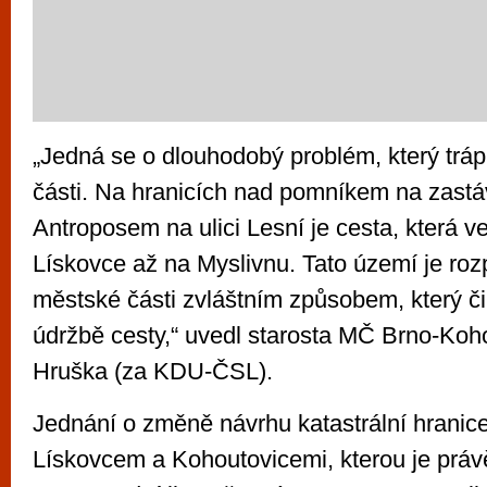
„Jedná se o dlouhodobý problém, který trá
části. Na hranicích nad pomníkem na zast
Antroposem na ulici Lesní je cesta, která 
Lískovce až na Myslivnu. Tato území je ro
městské části zvláštním způsobem, který či
údržbě cesty,“ uvedl starosta MČ Brno-Koh
Hruška (za KDU-ČSL).
Jednání o změně návrhu katastrální hrani
Lískovcem a Kohoutovicemi, kterou je prá