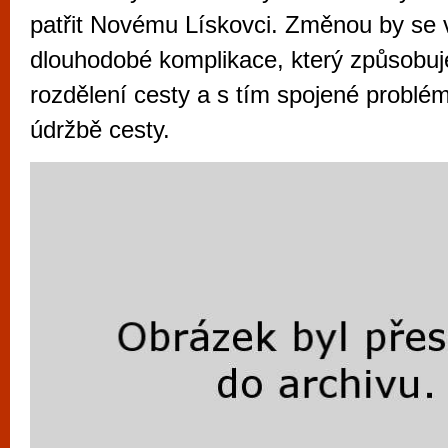
vyzkoušet různé kasinové hry. V neustál
patřit Novému Lískovci. Změnou by se v
metropoli naleznete širokou nabídku her o
dlouhodobé komplikace, který způsobuj
po moderní automaty jak pro pravidelné n
rozdělení cesty a s tím spojené problém
příležitostné hráče. V...
údržbě cesty.