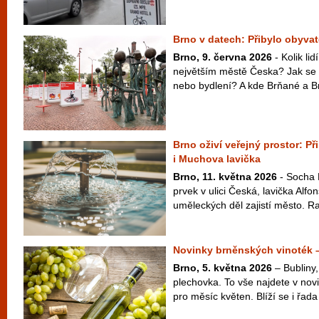
Brno v datech: Přibylo obyvate
Brno, 9. června 2026
- Kolik li
největším městě Česka? Jak se 
nebo bydlení? A kde Brňané a Br
Brno oživí veřejný prostor: P
i Muchova lavička
Brno, 11. května 2026
- Socha 
prvek v ulici Česká, lavička Alf
uměleckých děl zajistí město. Ra
Novinky brněnských vinoték 
Brno, 5. května 2026
– Bubliny,
plechovka. To vše najdete v nov
pro měsíc květen. Blíží se i řada