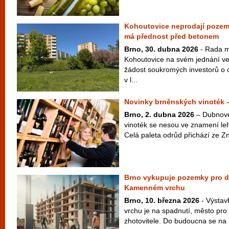
Kohoutovice neprodají pozem
má přednost před betonem
Brno, 30. dubna 2026
- Rada m
Kohoutovice na svém jednání ve
žádost soukromých investorů o
v l...
Novinky brněnských vinoték 
Brno, 2. dubna 2026
– Dubnové
vinoték se nesou ve znamení leh
Celá paleta odrůd přichází ze Zn
Brno vykupuje pozemky pro d
Kamenném vrchu
Brno, 10. března 2026
- Výsta
vrchu je na spadnutí, město pro 
zhotovitele. Do budoucna se na mí