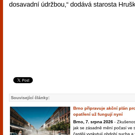
dosavadní údržbou,“ dodává starosta Hrušk
Související články:
Brno připravuje akční plán pro
opatření už fungují nyní
Brno, 7. srpna 2026
- Zkušenost
jak se zásadně mění počasí ve s
častěji vyskytují období sucha a v