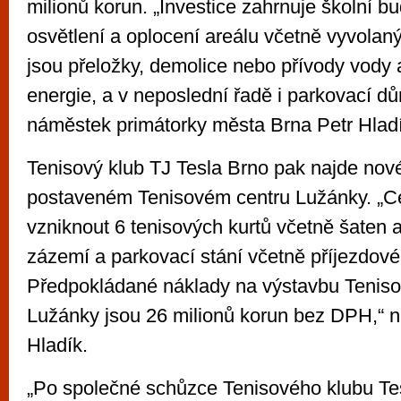
milionů korun. „Investice zahrnuje školní 
osvětlení a oplocení areálu včetně vyvolaný
jsou přeložky, demolice nebo přívody vody a
energie, a v neposlední řadě i parkovací dům
náměstek primátorky města Brna Petr Hladí
Tenisový klub TJ Tesla Brno pak najde nov
postaveném Tenisovém centru Lužánky. „C
vzniknout 6 tenisových kurtů včetně šaten 
zázemí a parkovací stání včetně příjezdov
Předpokládané náklady na výstavbu Teniso
Lužánky jsou 26 milionů korun bez DPH,“ na
Hladík.
„Po společné schůzce Tenisového klubu Te