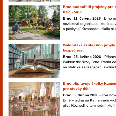
Brno podpoří tři projekty pro
tisíc korun
Brno, 11. června 2026
- Brno po
neziskové organizace, které se 
a poskytují různorodou škálu slu
Waldorfská škola Brno projde o
bezpečnost
Brno, 25. května 2026
- Připrav
Waldorfské školy Brno. Radní ods
na statické zabezpečení školních 
Brno připravuje školky Kamen
pro stovky dětí
Brno, 3. dubna 2026
- Dvě nové
Brně – jedna na Kamenném vrch
ulici. Rozhodli o tom radní, kteří 