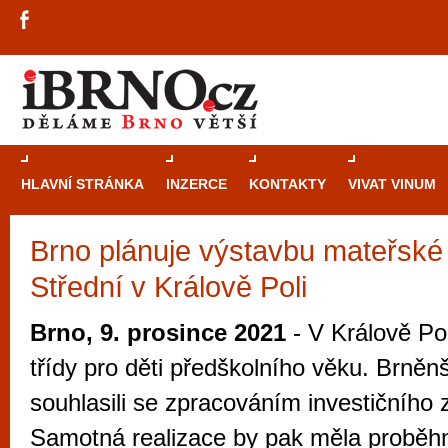
HLAVNÍ STRÁNKA
INZERCE
KONTAKTY
VIVAT VINUM
Brno plánuje výstavbu mateřské š
Průvodce
kasi
Střední v Králově Poli
Brně: Od rulet
automaty
Brno, 9. prosince 2021
- V Králově Pol
Brno je měs
třídy pro děti předškolního věku. Brněnš
zajímavé p
souhlasili se zpracováním investičního
restaurace, div
Samotná realizace by pak měla proběhn
Mimo jiné je ale také místem, kde si můžet