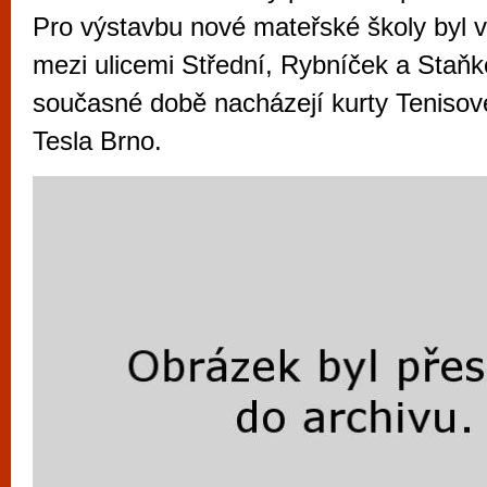
vyzkoušet různé kasinové hry. V neustál
Pro výstavbu nové mateřské školy byl
metropoli naleznete širokou nabídku her o
mezi ulicemi Střední, Rybníček a Staňk
po moderní automaty jak pro pravidelné n
současné době nacházejí kurty Tenisov
příležitostné hráče. V...
Tesla Brno.