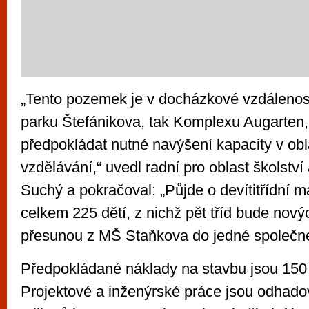
„Tento pozemek je v docházkové vzdálenost
parku Štefánikova, tak Komplexu Augarten,
předpokládat nutné navýšení kapacity v obl
vzdělávání,“ uvedl radní pro oblast školství
Suchý a pokračoval: „Půjde o devítitřídní m
celkem 225 dětí, z nichž pět tříd bude novýc
přesunou z MŠ Staňkova do jedné společn
Předpokládané náklady na stavbu jsou 150 
Projektové a inženýrské práce jsou odhado