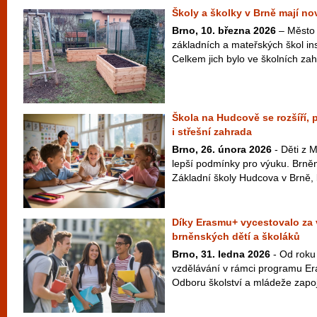
Školy a školky v Brně mají n
Brno, 10. března 2026
– Město 
základních a mateřských škol in
Celkem jich bylo ve školních za
Škola na Hudcově se rozšíří,
i střešní zahrada
Brno, 26. února 2026
- Děti z 
lepší podmínky pro výuku. Brněnš
Základní školy Hudcova v Brně, k
Díky Erasmu+ vycestovalo za 
brněnských dětí a školáků
Brno, 31. ledna 2026
- Od roku
vzdělávání v rámci programu Er
Odboru školství a mládeže zapoji