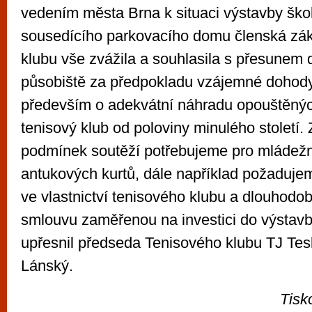
vedením města Brna k situaci výstavby ško
sousedícího parkovacího domu členská zák
klubu vše zvážila a souhlasila s přesunem
působiště za předpokladu vzájemné dohod
především o adekvátní náhradu opouštěných
tenisový klub od poloviny minulého století.
podmínek soutěží potřebujeme pro mládežn
antukových kurtů, dále například požaduj
ve vlastnictví tenisového klubu a dlouhodo
smlouvu zaměřenou na investici do výstavby
upřesnil předseda Tenisového klubu TJ Tes
Lánský.
Tisk