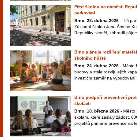
Před školou na náměstí Republ
parkování
Brno, 28. dubna 2026
– Tři par
Základní školou Jana Ámose K
Republiky skončí, zábradlí půjde
Brno plánuje rozšíření mateřs
školního hřiště
Brno, 24. dubna 2026
- Město B
budovy a stále rozvíjí jejich kapa
investiční záměr na vybudování 
Brno podpoří preventivní pro
školách
Brno, 18. března 2026
- Město 
školám, které zaslaly žádost, 600
projektů primární prevence na te