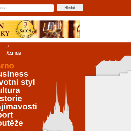
ŠALINA
rno
usiness
votní styl
ltura
storie
jímavosti
port
outěže