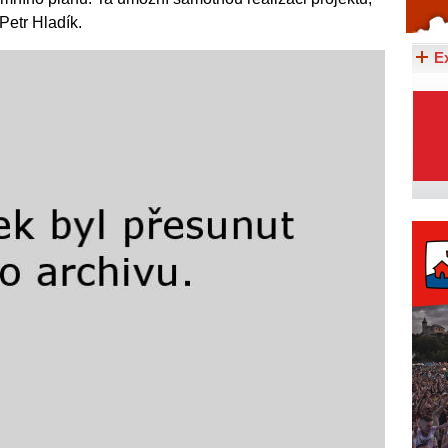
Petr Hladík.
Celý článek...
E