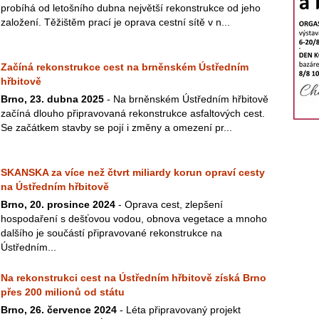
probíhá od letošního dubna největší rekonstrukce od jeho
založení. Těžištěm prací je oprava cestní sítě v n...
Začíná rekonstrukce cest na brněnském Ústředním
hřbitově
Brno, 23. dubna 2025
- Na brněnském Ústředním hřbitově
začíná dlouho připravovaná rekonstrukce asfaltových cest.
Se začátkem stavby se pojí i změny a omezení pr...
SKANSKA za více než čtvrt miliardy korun opraví cesty
na Ústředním hřbitově
Brno, 20. prosince 2024
- Oprava cest, zlepšení
hospodaření s dešťovou vodou, obnova vegetace a mnoho
dalšího je součástí připravované rekonstrukce na
Ústředním...
Na rekonstrukci cest na Ústředním hřbitově získá Brno
přes 200 milionů od státu
Brno, 26. července 2024
- Léta připravovaný projekt