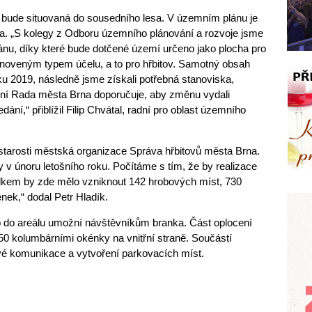
 bude situovaná do sousedního lesa. V územním plánu je
esa. „S kolegy z Odboru územního plánování a rozvoje jsme
nu, díky které bude dotčené území určeno jako plocha pro
anoveným typem účelu, a to pro hřbitov. Samotný obsah
u 2019, následně jsme získali potřebná stanoviska,
nyní Rada města Brna doporučuje, aby změnu vydali
ání,“ přiblížil Filip Chvátal, radní pro oblast územního
starosti městská organizace Správa hřbitovů města Brna.
 v únoru letošního roku. Počítáme s tím, že by realizace
elkem by zde mělo vzniknout 142 hrobových míst, 730
ek,“ dodal Petr Hladík.
p do areálu umožní návštěvníkům branka. Část oplocení
 50 kolumbárními okénky na vnitřní straně. Součástí
ové komunikace a vytvoření parkovacích míst.