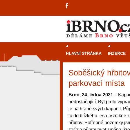
HLAVNÍ STRÁNKA
INZERCE
Soběšický hřbitov
parkovací místa
Brno, 24. ledna 2021
– Kapac
nedostačující. Byl proto vypra
je na hraně svých kapacit. Přip
to do blízkého lesa. Vznikne 
hřbitov. Potřebné pozemky js
návštěvníky, tak pro příležitostné h
začala připravovat změna úze