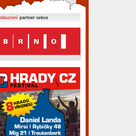
xkluzivní
partner sekce