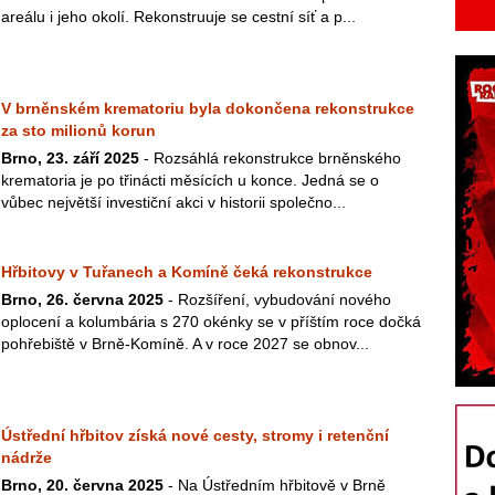
areálu i jeho okolí. Rekonstruuje se cestní síť a p...
V brněnském krematoriu byla dokončena rekonstrukce
za sto milionů korun
Brno, 23. září 2025
- Rozsáhlá rekonstrukce brněnského
krematoria je po třinácti měsících u konce. Jedná se o
vůbec největší investiční akci v historii společno...
Hřbitovy v Tuřanech a Komíně čeká rekonstrukce
Brno, 26. června 2025
- Rozšíření, vybudování nového
oplocení a kolumbária s 270 okénky se v příštím roce dočká
pohřebiště v Brně-Komíně. A v roce 2027 se obnov...
Ústřední hřbitov získá nové cesty, stromy i retenční
nádrže
Brno, 20. června 2025
- Na Ústředním hřbitově v Brně