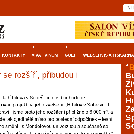
KONTAKTY
VIVAT VINUM
GOLF
WEBSERVIS A TISKÁRNA
B
 se rozšíří, přibudou i
B
Průvodce
kasinovými hrami v Brně: Od
Ži
rulety po video automaty
Ku
Brno je městem známým pro zajímavé památky, skvělé
ita hřbitova v Soběšicích je dlouhodobě
Hi
restaurace, divadla a univerzity. Mimo jiné je ale také
cován projekt na jeho zvětšení. „Hřbitov v Soběšicích
Za
místem, kde si můžete legálně a bezpečně vyzkoušet
ravili jsme proto jeho rozšíření přibližně o 6 000 m², a
různé kasinové hry. V neustále kvetoucí moravské
S
zde tak ojedinělé místo pro poslední odpočinek – lesní
metropoli naleznete širokou nabídku her od klasické
S
me směnili s Mendelovou univerzitou a současně se
rulety až po moderní automaty jak pro pravidelné
ráče. V...
mního plánu. Ta umožní samotnou realizaci projektu,“