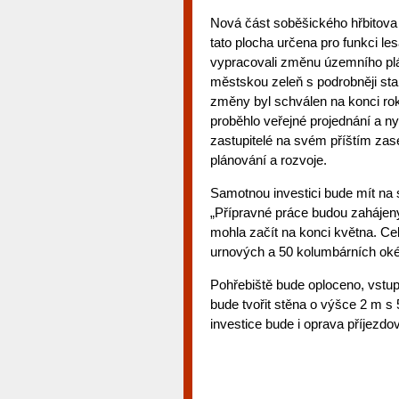
Nová část soběšického hřbitova
tato plocha určena pro funkci l
vypracovali změnu územního plá
městskou zeleň s podrobněji st
změny byl schválen na konci rok
proběhlo veřejné projednání a 
zastupitelé na svém příštím zased
plánování a rozvoje.
Samotnou investici bude mít na 
„Přípravné práce budou zahájeny
mohla začít na konci května. C
urnových a 50 kolumbárních okén
Pohřebiště bude oploceno, vstu
bude tvořit stěna o výšce 2 m s
investice bude i oprava příjezd