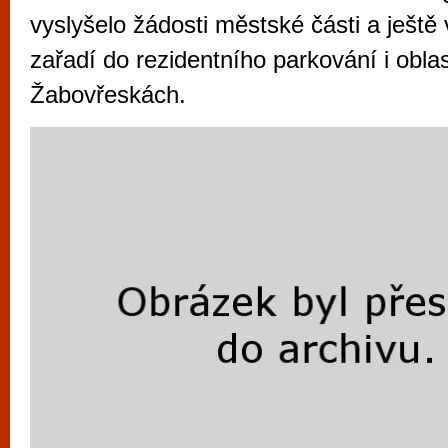
vyzkoušet různé kasinové hry. V neustál
vyslyšelo žádosti městské části a ještě 
metropoli naleznete širokou nabídku her o
zařadí do rezidentního parkování i oblas
po moderní automaty jak pro pravidelné n
Žabovřeskách.
příležitostné hráče. V...