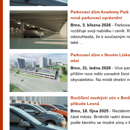
Parkovací dům Academy Park 
nová parkovací oprávnění
Brno, 3. března 2026
- Parkova
rozšiřuje svoji nabídku i ceník.
odsouhlasila, že k současným 
také ...
Parkovací dům v Novém Lísko
míst
Brno, 31. ledna 2026
- Více par
příštím roce mělo usnadnit živo
obyvatelstvu. Na místě dnešní ne
Rozšíření modrých zón v Brn
přibude Lesná
Brno, 18. října 2025
- Rezidentn
části města. Brněnští radní dnes 
podle kterého se modré zóny v li