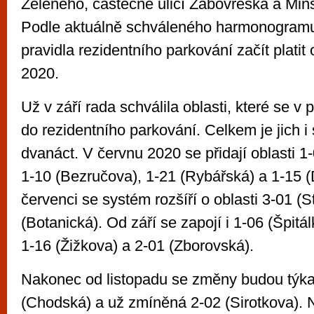
Zeleného, částečně ulicí Žabovřeská a Min
Podle aktuálně schváleného harmonogram
pravidla rezidentního parkování začít platit 
2020.
Už v září rada schválila oblasti, které se v 
do rezidentního parkování. Celkem je jich i
dvanáct. V červnu 2020 se přidají oblasti 1-
1-10 (Bezručova), 1-21 (Rybářská) a 1-15 (
červenci se systém rozšíří o oblasti 3-01 (
(Botanická). Od září se zapojí i 1-06 (Špitálk
1-16 (Žižkova) a 2-01 (Zborovská).
Nakonec od listopadu se změny budou týkat
(Chodská) a už zmíněná 2-02 (Sirotkova). 