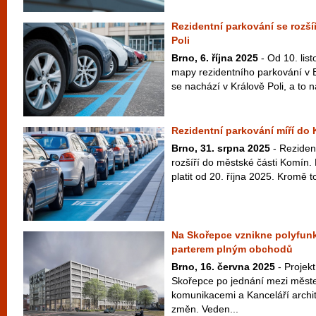
Rezidentní parkování se rozšíř
Poli
Brno, 6. října 2025
- Od 10. lis
mapy rezidentního parkování v 
se nachází v Králově Poli, a to n
Rezidentní parkování míří do
Brno, 31. srpna 2025
- Rezident
rozšíří do městské části Komín
platit od 20. října 2025. Kromě to
Na Skořepce vznikne polyfun
parterem plným obchodů
Brno, 16. června 2025
- Projek
Skořepce po jednání mezi měst
komunikacemi a Kanceláří archi
změn. Veden...