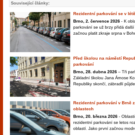
Související články:
Rezidentní parkování se v létě
Brno, 2. července 2026
- K obl
parkování se už brzy přidá dalš
začnou platit zkraje srpna v Bohu
Před školou na náměstí Republ
parkování
Brno, 28. dubna 2026
– Tři par
Základní školou Jana Ámose K
Republiky skončí, zábradlí půjde
Rezidentní parkování v Brně za
oblastech
Brno, 20. března 2026
- Oblasti
rezidentní parkování se letos ro
oblastí. Jako první začnou modré