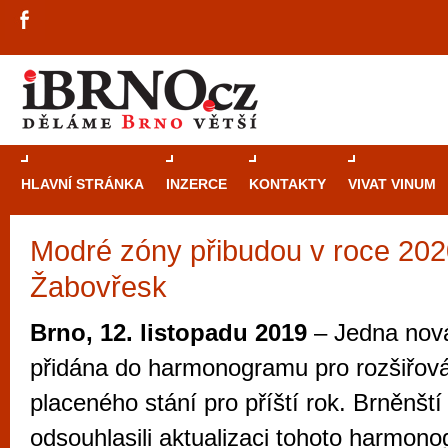
HLAVNÍ STRÁNKA
INZERCE
KONTAKTY
VIVAT VINUM
Modré zóny přibudou v roce 2020
Průvodce
kasi
Žabovřesk
Brně: Od rulet
automaty
Brno, 12. listopadu 2019
– Jedna nová
Brno je měs
přidána do harmonogramu pro rozšiřová
zajímavé p
placeného stání pro příští rok. Brněnští
restaurace, div
odsouhlasili aktualizaci tohoto harmon
Mimo jiné je ale také místem, kde si můžet