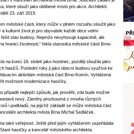
a, které slouží jako oblíbené místo pro akce. Architekti
dělí 23. září 2019.
tem městské části, který může v plném rozsahu sloužit jako
a kulturní život je pro obyvatele každé obce velmi
ě řešit stav budovy. Nejenže nevyhovuje kapacitně, ale
na hranici životnosti,“ řekla starostka městské části Brno-
la na konci 18. století jako hostinec, později sloužila jako
ch hasičů. Poslední roky ji jako obecní budovu využívá ke
lávacím aktivitám městská část Brno-Komín. Vyhlášená
řit možnosti modernizace hasičky.
to případě nejlepší způsob, jak prověřit, zda bude možné
é postavit nový. Záměry prozkoumá z mnoha různých
orů i podkladů, na jejichž základě se může městská část
Kanceláře architekta města Brna Michal Sedláček.
na také veřejnost. Ještě před jejím vyhlášením uspořádala
u Staré hasičky a kancelář městského architekta