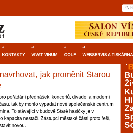
KONTAKTY
VIVAT VINUM
GOLF
WEBSERVIS A TISKÁRNA
B
navrhovat, jak proměnit Starou
B
Průvodce
kasinovými hrami v Brně: Od
Ži
rulety po video automaty
ě
Ku
Brno je městem známým pro zajímavé památky, skvělé
pro pořádání přednášek, koncertů, divadel a moderní
Hi
restaurace, divadla a univerzity. Mimo jiné je ale také
 času, tak by mohlo vypadat nové společenské centrum
Za
místem, kde si můžete legálně a bezpečně vyzkoušet
na. To stávající v budově Staré hasičky je v
různé kasinové hry. V neustále kvetoucí moravské
S
 kapacita nestačí. Zástupci městské části proto řeší,
metropoli naleznete širokou nabídku her od klasické
S
stavit novou.
rulety až po moderní automaty jak pro pravidelné
ráče. V...