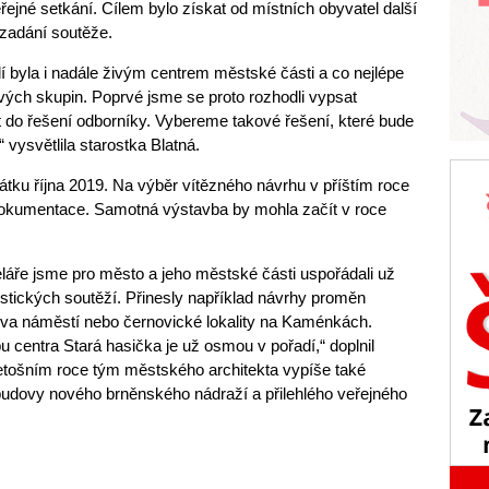
řejné setkání. Cílem bylo získat od místních obyvatel další
 zadání soutěže.
í byla i nadále živým centrem městské části a co nejlépe
ých skupin. Poprvé jsme se proto rozhodli vypsat
it do řešení odborníky. Vybereme takové řešení, které bude
“ vysvětlila starostka Blatná.
tku října 2019. Na výběr vítězného návrhu v příštím roce
dokumentace. Samotná výstavba by mohla začít v roce
eláře jsme pro město a jeho městské části uspořádali už
stických soutěží. Přinesly například návrhy proměn
va náměstí nebo černovické lokality na Kaménkách.
 centra Stará hasička je už osmou v pořadí,“ doplnil
etošním roce tým městského architekta vypíše také
udovy nového brněnského nádraží a přilehlého veřejného