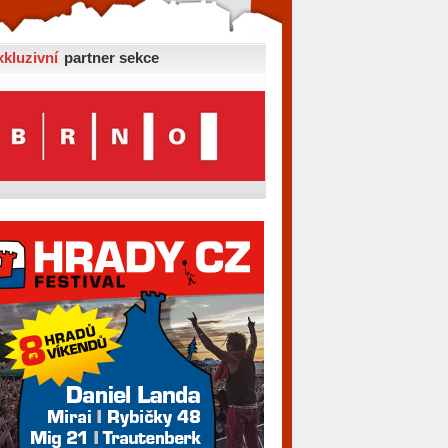
xkluzivní
partner sekce