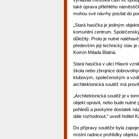
také úprava přilehlého náměstíčk
mohou své návrhy posílat do pon
„Stará hasička je jediným objek
komunitní centrum. Společenský 
důležitý. Proto je nutné naléhav
především její technický stav je 
Komín Milada Blatná.
Stará hasička v ulici Hlavní vznik
škola nebo zbrojnice dobrovolný
klubovým, společenským a vzdě
architektonická soutěž má prově
„Architektonická soutěž je v tom
objekt opravit, nebo bude nutn
pohledů a poskytne dostatek náz
dále rozhodnout,“ uvedl ředitel 
Do přípravy soutěže byla zapoje
místní radnice prohlídky objekt