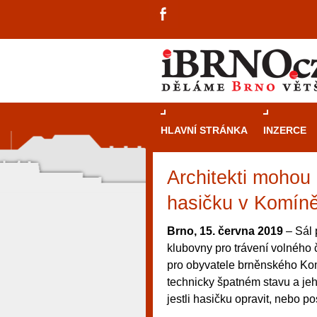
HLAVNÍ STRÁNKA
INZERCE
Architekti mohou 
hasičku v Komín
Brno, 15. června 2019
– Sál 
klubovny pro trávení volného
pro obyvatele brněnského Komí
technicky špatném stavu a jeho
jestli hasičku opravit, nebo po
návštěvníky, tak pro příležitostné h