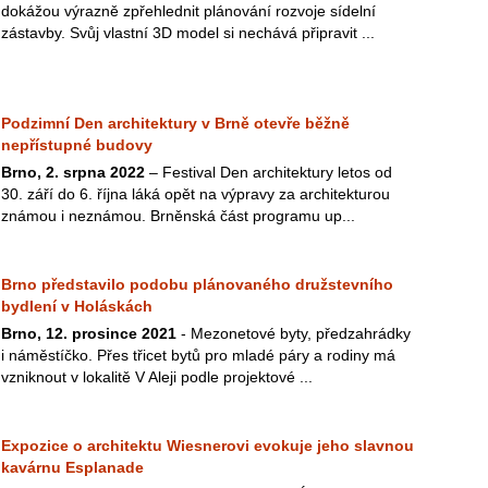
dokážou výrazně zpřehlednit plánování rozvoje sídelní
zástavby. Svůj vlastní 3D model si nechává připravit ...
Podzimní Den architektury v Brně otevře běžně
nepřístupné budovy
Brno, 2. srpna 2022
– Festival Den architektury letos od
30. září do 6. října láká opět na výpravy za architekturou
známou i neznámou. Brněnská část programu up...
Brno představilo podobu plánovaného družstevního
bydlení v Holáskách
Brno, 12. prosince 2021
- Mezonetové byty, předzahrádky
i náměstíčko. Přes třicet bytů pro mladé páry a rodiny má
vzniknout v lokalitě V Aleji podle projektové ...
Expozice o architektu Wiesnerovi evokuje jeho slavnou
kavárnu Esplanade