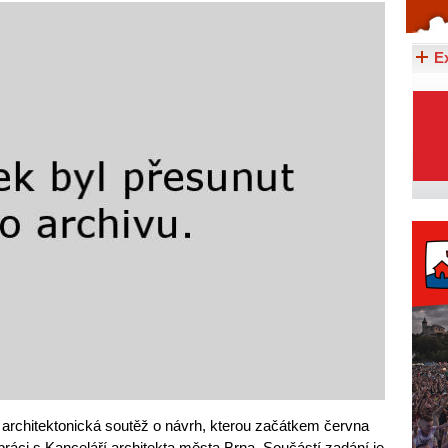
Celý článek...
E
architektonická soutěž o návrh, kterou začátkem června
ráci s Kanceláří architekta města Brna. Součástí zadání je