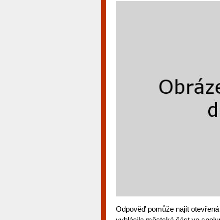
Odpověď pomůže najít otevřená 
vyhlásila městská část ve spolup