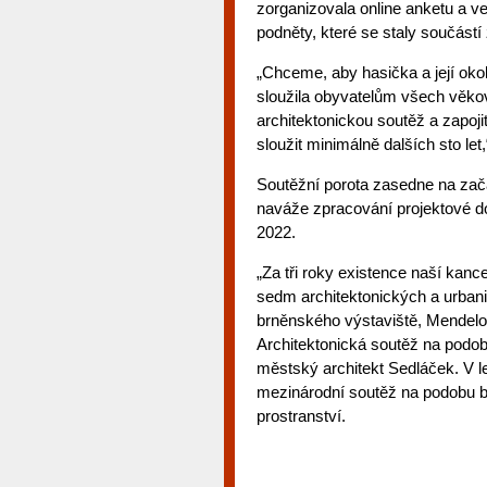
zorganizovala online anketu a ve
podněty, které se staly součástí
„Chceme, aby hasička a její okol
sloužila obyvatelům všech věkov
architektonickou soutěž a zapoj
sloužit minimálně dalších sto let,
Soutěžní porota zasedne na začá
naváže zpracování projektové 
2022.
„Za tři roky existence naší kanc
sedm architektonických a urbani
brněnského výstaviště, Mendelo
Architektonická soutěž na podobu
městský architekt Sedláček. V l
mezinárodní soutěž na podobu b
prostranství.