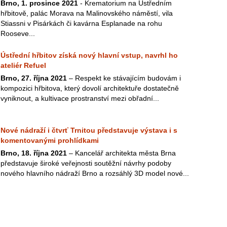
Brno, 1. prosince 2021
- Krematorium na Ústředním
hřbitově, palác Morava na Malinovského náměstí, vila
Stiassni v Pisárkách či kavárna Esplanade na rohu
Rooseve...
Ústřední hřbitov získá nový hlavní vstup, navrhl ho
ateliér Refuel
Brno, 27. října 2021
– Respekt ke stávajícím budovám i
kompozici hřbitova, který dovolí architektuře dostatečně
vyniknout, a kultivace prostranství mezi obřadní...
Nové nádraží i čtvrť Trnitou představuje výstava i s
komentovanými prohlídkami
Brno, 18. října 2021
– Kancelář architekta města Brna
představuje široké veřejnosti soutěžní návrhy podoby
nového hlavního nádraží Brno a rozsáhlý 3D model nové...