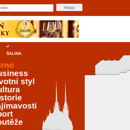
ŠALINA
rno
usiness
votní styl
ltura
storie
jímavosti
port
outěže