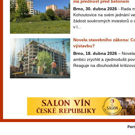
má přednost před betonem
Brno, 30. dubna 2026
- Rada m
Kohoutovice na svém jednání ve
žádost soukromých investorů o
v l...
Novela stavebního zákona: C
výstavbu?
Brno, 18. dubna 2026
– Novela
ambici zrychlit a zjednodušit po
Reaguje na dlouhodobě kritizovan
Part