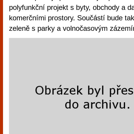
vyzkoušet různé kasinové hry. V neustál
polyfunkční projekt s byty, obchody a d
metropoli naleznete širokou nabídku her o
komerčními prostory. Součástí bude ta
po moderní automaty jak pro pravidelné n
zeleně s parky a volnočasovým zázemí
příležitostné hráče. V...