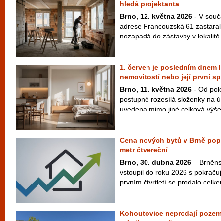
hledá projektanta
Brno, 12. května 2026
- V souč
adrese Francouzská 61 zastaralý
nezapadá do zástavby v lokalitě.
1. červen je posledním dnem l
nemovitostí nebo její první sp
Brno, 11. května 2026
- Od pol
postupně rozesílá složenky na ú
uvedena mimo jiné celková výše 
Cena nových bytů v Brně poprv
metr čtvereční
Brno, 30. dubna 2026
– Brněnsk
vstoupil do roku 2026 s pokračuj
prvním čtvrtletí se prodalo cel
Kohoutovice neprodají pozem