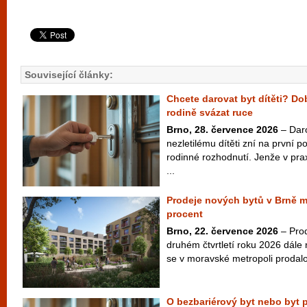
Související články:
Chcete darovat byt dítěti? D
rodině svázat ruce
Brno, 28. července 2026
– Dar
nezletilému dítěti zní na první 
rodinné rozhodnutí. Jenže v pra
...
Prodeje nových bytů v Brně m
procent
Brno, 22. července 2026
– Prod
druhém čtvrtletí roku 2026 dále
se v moravské metropoli prodalo
O bezbariérový byt nebo byt p