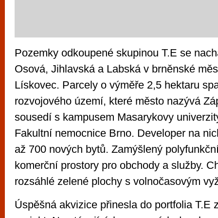
Pozemky odkoupené skupinou T.E se nachá
Osová, Jihlavská a Labská v brněnské měst
Lískovec. Parcely o výměře 2,5 hektaru spa
rozvojového území, které město nazývá Zá
sousedí s kampusem Masarykovy univerzit
Fakultní nemocnice Brno. Developer na nich
až 700 nových bytů. Zamýšlený polyfunkční 
komerční prostory pro obchody a služby. C
rozsáhlé zelené plochy s volnočasovým vyž
Úspěšná akvizice přinesla do portfolia T.E 