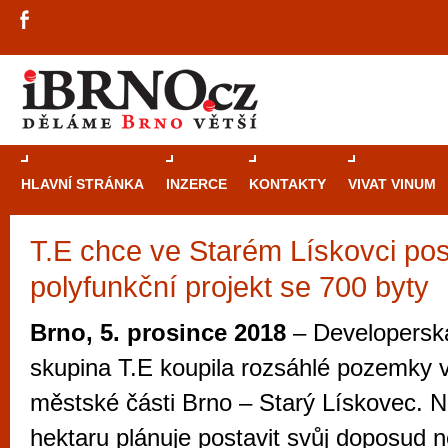
HLAVNÍ STRÁNKA
INZERCE
KONTAKTY
VIVAT VINUM
T.E chce ve Starém Lískovci pos
Průvodce
kasi
polyfunkční projekt se 700 byty
Brně: Od rulet
automaty
Brno, 5. prosince 2018
– Developerská
Brno je měs
skupina T.E koupila rozsáhlé pozemky v 
zajímavé p
městské části Brno – Starý Lískovec. N
restaurace, div
hektaru plánuje postavit svůj doposud n
Mimo jiné je ale také místem, kde si můžet