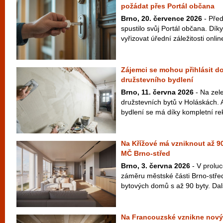
požádat přes Portál občana
Brno, 20. července 2026
- Pře
spustilo svůj Portál občana. Dík
vyřizovat úřední záležitosti onlin
Zájemci se mohou přihlásit do
družstevního bydlení
Brno, 11. června 2026
- Na zel
družstevních bytů v Holáskách. 
bydlení se má díky kompletní rek
Na Křížové má vzniknout až 90
MČ Brno-střed
Brno, 3. června 2026
- V proluc
záměru městské části Brno-střed
bytových domů s až 90 byty. Dal
Na Francouzské vznikne nový