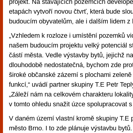
projekt. Na stávajících pozemcích develope
etapách vytvoří novou čtvrť, která bude slo
budoucím obyvatelům, ale i dalším lidem z b
„Vzhledem k rozloze i umístění pozemků vi
našem budoucím projektu velký potenciál st
částí města. Vedle výstavby bytů, jejichž n
dlouhodobě nedostatečná, bychom zde proto
široké občanské zázemí s plochami zeleně 
funkcí,“ uvádí partner skupiny T.E Petr Tep
„Záleží nám na celkovém charakteru lokalit
v tomto ohledu snažit úzce spolupracovat 
V daném území vlastní kromě skupiny T.E
město Brno. I to zde plánuje výstavbu bytů. 