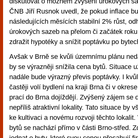
diskutovat o možném zvýšení úrokových s
ČNB Jiří Rusnok uvedl, že pokud inflace bu
následujících měsících stabilní 2% růst, o
úrokových sazeb na přelom či začátek roku
zdražit hypotéky a snížit poptávku po bytec
Avšak v Brně se kvůli územnímu plánu ned
by se výrazněji snížila cena bytů. Situace už
nadále bude výrazný převis poptávky. I kvůli
častěji volí bydlení na kraji Brna či v okre
prací do Brna dojíždějí. Zvýšený zájem se 
nepříliš atraktivní lokality. Tato situace by 
ke kultivaci a novému rozvoji těchto lokalit
bytů se nachází přímo v části Brno-střed. 
jednat o byty, které svou cenou přesahují f