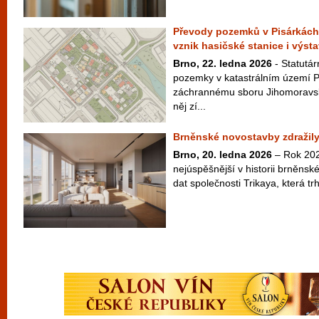
Převody pozemků v Pisárkách,
vznik hasičské stanice i výst
Brno, 22. ledna 2026
- Statutá
pozemky v katastrálním území 
záchrannému sboru Jihomoravsk
něj zí...
Brněnské novostavby zdražily
Brno, 20. ledna 2026
– Rok 202
nejúspěšnější v historii brněnské
dat společnosti Trikaya, která tr