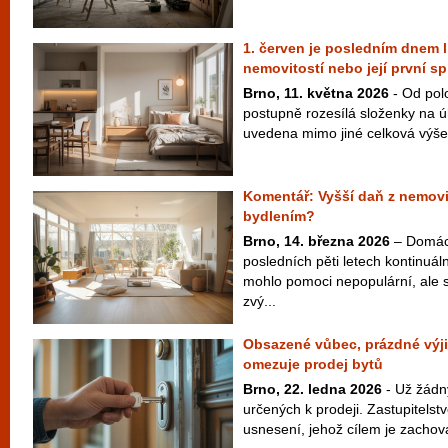
1. červen je posledním dnem l
nemovitostí nebo její první sp
Brno, 11. května 2026
- Od pol
postupně rozesílá složenky na ú
uvedena mimo jiné celková výše 
Komentář: Vyšší daň z nemovit
bydlením?
Brno, 14. března 2026
– Domácí
posledních pěti letech kontinuál
mohlo pomoci nepopulární, ale 
zvý...
Obsazené vůbec, prázdné výj
omezuje prodej bytů
Brno, 22. ledna 2026
- Už žádn
určených k prodeji. Zastupitelst
usnesení, jehož cílem je zachova