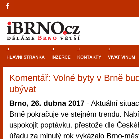
HLAVNÍ STRÁNKA
INZERCE
KONTAKTY
VIVAT VINUM
Komentář: Volné byty v Brně bud
Průvodce
kasi
ubývat
Brně: Od rulet
automaty
Brno, 26. dubna 2017
- Aktuální situac
Brno je měs
Brně pokračuje ve stejném trendu. Nab
zajímavé p
uspokojit poptávku, přestože dle Českéh
restaurace, div
úřadu za minulý rok vykázalo Brno-měst
Mimo jiné je ale také místem, kde si můžet