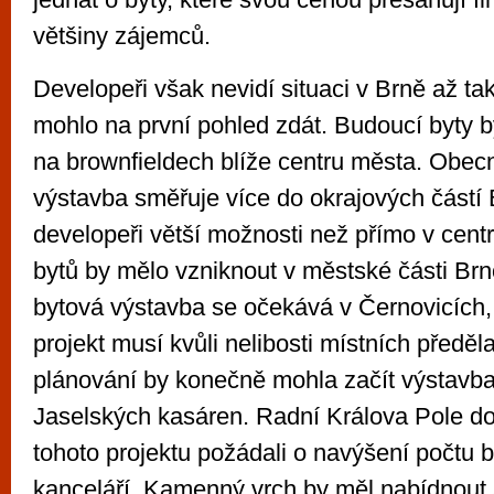
většiny zájemců.
Developeři však nevidí situaci v Brně až tak 
mohlo na první pohled zdát. Budoucí byty 
na brownfieldech blíže centru města. Obecně
výstavba směřuje více do okrajových částí 
developeři větší možnosti než přímo v centr
bytů by mělo vzniknout v městské části Brn
bytová výstavba se očekává v Černovicích,
projekt musí kvůli nelibosti místních předěla
plánování by konečně mohla začít výstavba
Jaselských kasáren. Radní Králova Pole d
tohoto projektu požádali o navýšení počtu 
kanceláří. Kamenný vrch by měl nabídnout