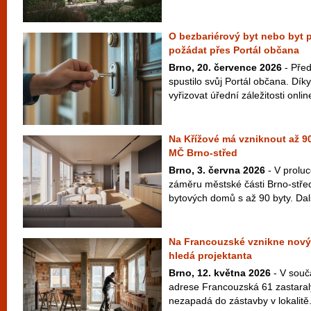
O bezbariérový byt nebo byt p
požádat přes Portál občana
Brno, 20. července 2026
- Pře
spustilo svůj Portál občana. Dík
vyřizovat úřední záležitosti onlin
Na Křížové má vzniknout až 90
MČ Brno-střed
Brno, 3. června 2026
- V proluc
záměru městské části Brno-střed
bytových domů s až 90 byty. Dal
Na Francouzské vznikne nový
hledá projektanta
Brno, 12. května 2026
- V souč
adrese Francouzská 61 zastaralý
nezapadá do zástavby v lokalitě.