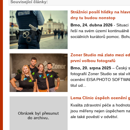
Související články:
Strážníci posílí hlídky na hla
dny tu budou nonstop
Brno, 24. dubna 2026
- Situaci
řeší na svém území kontinuálně 
sociálních kurátorů pomoc. Bohuž
Zoner Studio má zlato mezi ed
první volbou fotografů
Brno, 20. srpna 2025
– Český s
fotografií Zoner Studio se stal
ocenění EISA PHOTO SOFTWARE
titul ud...
Lema Clinic úspěch ocenění 
Kvalita zdravotní péče a hodno
jsou měřeny nejen úspěchem na
ale také pověstí v odvětví.