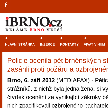
HLAVNÍ STRÁNKA
INZERCE
KONTAKTY
VIVAT VINUM
Policie ocenila pět brněnských st
Průvodce
kasi
zasáhli proti požáru a ozbrojen
Brně: Od rulet
automaty
Brno, 6. září 2012
(MEDIAFAX) - Pětic
Brno je měs
strážníků, z nichž byla jedna žena, si vy
zajímavé p
čtvrtek ocenění za vynikající zákroky bě
restaurace, div
nich zpacifikovali ozbrojeného pachatele
Mimo jiné je ale také místem, kde si můžet