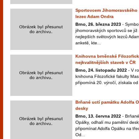
Sportovcem Jihomoravského kr
lezec Adam Ondra
Brno, 26. března 2023
- Symbol
jihomoravských sportovců se již 
nejlepších světových lezců Adam
anketě, kte...
Knihovna brněnské Filozofické
nejkvalitnějších staveb v ČR
Brno, 24. listopadu 2022
- V ro
knihovna Filozofické fakulty Mas
připomíná 20. výročí, získala od
Brňané uctí památku Adolfa O
desky
Brno, 13. června 2022
- Brňané
Opálky, odhalí mu pamětní des
připomínat Adolfa Opálku na tř
Od...