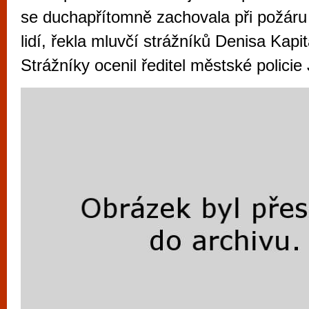
vyzkoušet různé kasinové hry. V neustál
se duchapřítomně zachovala při požár
metropoli naleznete širokou nabídku her o
lidí, řekla mluvčí strážníků Denisa Kapi
po moderní automaty jak pro pravidelné n
Strážníky ocenil ředitel městské policie 
příležitostné hráče. V...