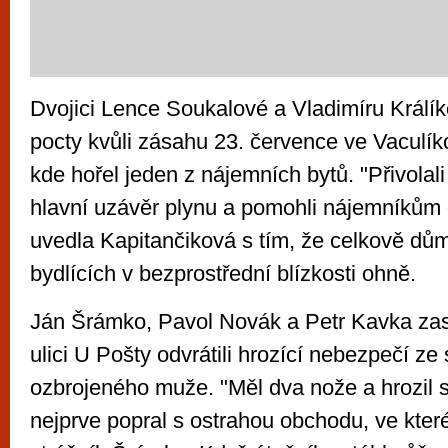
Dvojici Lence Soukalové a Vladimíru Králík
pocty kvůli zásahu 23. července ve Vaculík
kde hořel jeden z nájemních bytů. "Přivolali
hlavní uzávěr plynu a pomohli nájemníkům 
uvedla Kapitančiková s tím, že celkově dům 
bydlících v bezprostřední blízkosti ohně.
Ján Šrámko, Pavol Novák a Petr Kavka zase
ulici U Pošty odvrátili hrozící nebezpečí ze 
ozbrojeného muže. "Měl dva nože a hrozil s
nejprve popral s ostrahou obchodu, ve kte