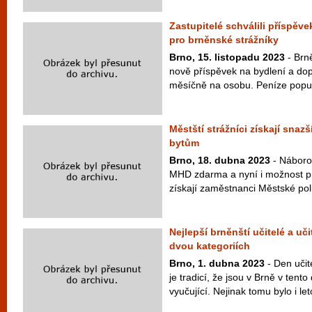
Zastupitelé schválili příspěv
pro brněnské strážníky
Brno, 15. listopadu 2023
- Brně
nově příspěvek na bydlení a dopr
měsíčně na osobu. Peníze poputu
Městští strážníci získají snaz
bytům
Brno, 18. dubna 2023
- Náborov
MHD zdarma a nyní i možnost p
získají zaměstnanci Městské poli
Nejlepší brněnští učitelé a uči
dvou kategoriích
Brno, 1. dubna 2023
- Den učit
je tradicí, že jsou v Brně v tento
vyučující. Nejinak tomu bylo i le