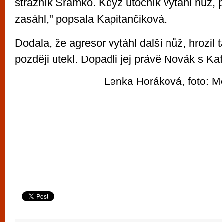
strážník Šrámko. Když útočník vytáhl nůž, p
zasáhl," popsala Kapitančiková.
Dodala, že agresor vytáhl další nůž, hrozil 
později utekl. Dopadli jej právě Novák s Ka
Lenka Horáková, foto: M