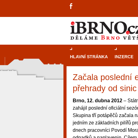
HLAVNÍ STRÁNKA
INZERCE
Začala poslední 
přehrady od sinic
Brno, 12. dubna 2012
– Stát
zahájil poslední oficiální sez
Skupina tří potápěčů začala n
jedním ze základních pilířů pr
dnech pracovníci Povodí Mora
návštěvníky, tak pro příležitostné h
odpadků a naplavenin. Cílem p