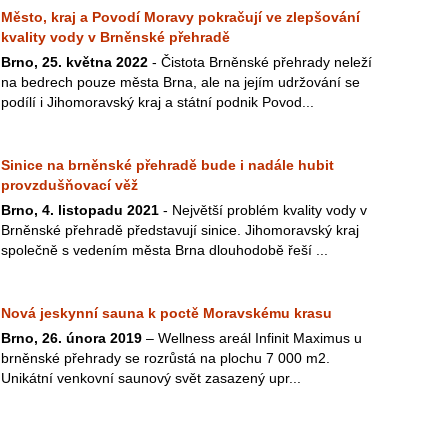
Město, kraj a Povodí Moravy pokračují ve zlepšování
kvality vody v Brněnské přehradě
Brno, 25. května 2022
- Čistota Brněnské přehrady neleží
na bedrech pouze města Brna, ale na jejím udržování se
podílí i Jihomoravský kraj a státní podnik Povod...
Sinice na brněnské přehradě bude i nadále hubit
provzdušňovací věž
Brno, 4. listopadu 2021
- Největší problém kvality vody v
Brněnské přehradě představují sinice. Jihomoravský kraj
společně s vedením města Brna dlouhodobě řeší ...
Nová jeskynní sauna k poctě Moravskému krasu
Brno, 26. února 2019
– Wellness areál Infinit Maximus u
brněnské přehrady se rozrůstá na plochu 7 000 m2.
Unikátní venkovní saunový svět zasazený upr...