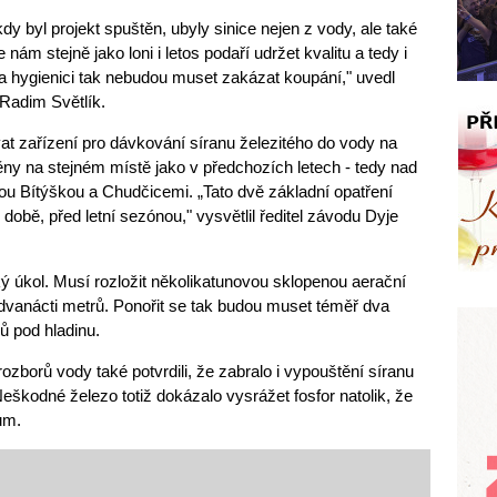
dy byl projekt spuštěn, ubyly sinice nejen z vody, ale také
ám stejně jako loni i letos podaří udržet kvalitu a tedy i
 a hygienici tak nebudou muset zakázat koupání," uvedl
 Radim Světlík.
at zařízení pro dávkování síranu železitého do vody na
ny na stejném místě jako v předchozích letech - tedy nad
u Bítýškou a Chudčicemi. „Tato dvě základní opatření
době, před letní sezónou," vysvětlil ředitel závodu Dyje
ký úkol. Musí rozložit několikatunovou sklopenou aerační
až dvanácti metrů. Ponořit se tak budou muset téměř dva
ů pod hladinu.
rozborů vody také potvrdili, že zabralo i vypouštění síranu
Neškodné železo totiž dokázalo vysrážet fosfor natolik, že
um.