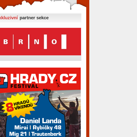
xkluzivní
partner sekce