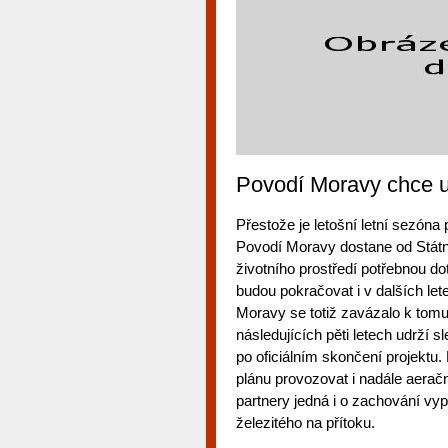
Povodí Moravy chce ud
Přestože je letošní letní sezóna 
Povodí Moravy dostane od Státn
životního prostředí potřebnou dot
budou pokračovat i v dalších let
Moravy se totiž zavázalo k tomu
následujících pěti letech udrží s
po oficiálním skončení projektu.
plánu provozovat i nadále aeračn
partnery jedná i o zachování vy
železitého na přítoku.