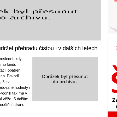
ržet přehradu čistou i v dalších letech
poslední, kdy
ího fondu
aci, opatření
ech. Povodí
, že v
ledované hodnoty i
 Podnik tak má v
í věže. S dalšími
pouštění síranu