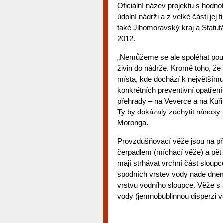
Oficiální název projektu s hodno
údolní nádrži a z velké části jej 
také Jihomoravský kraj a Statut
2012.
„Nemůžeme se ale spoléhat pouz
živin do nádrže. Kromě toho, ž
místa, kde dochází k největšímu 
konkrétních preventivní opatření
přehrady – na Veverce a na Ku
Ty by dokázaly zachytit nánosy p
Moronga.
Provzdušňovací věže jsou na př
čerpadlem (míchací věže) a pět
mají strhávat vrchní část sloupc
spodních vrstev vody nade dnem
vrstvu vodního sloupce. Věže s
vody (jemnobublinnou disperzi 