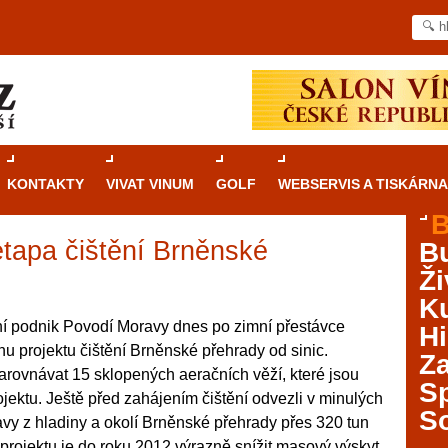
KONTAKTY
VIVAT VINUM
GOLF
WEBSERVIS A TISKÁRNA
B
etapa čištění Brněnské
B
Průvodce
kasinovými hrami v Brně: Od
Ži
rulety po video automaty
Ku
Brno je městem známým pro zajímavé památky, skvělé
ní podnik Povodí Moravy dnes po zimní přestávce
Hi
restaurace, divadla a univerzity. Mimo jiné je ale také
ónu projektu čištění Brněnské přehrady od sinic.
Za
místem, kde si můžete legálně a bezpečně vyzkoušet
arovnávat 15 sklopených aeračních věží, které jsou
různé kasinové hry. V neustále kvetoucí moravské
S
ojektu. Ještě před zahájením čištění odvezli v minulých
metropoli naleznete širokou nabídku her od klasické
S
vy z hladiny a okolí Brněnské přehrady přes 320 tun
rulety až po moderní automaty jak pro pravidelné
ráče. V...
rojektu je do roku 2012 výrazně snížit masový výskyt