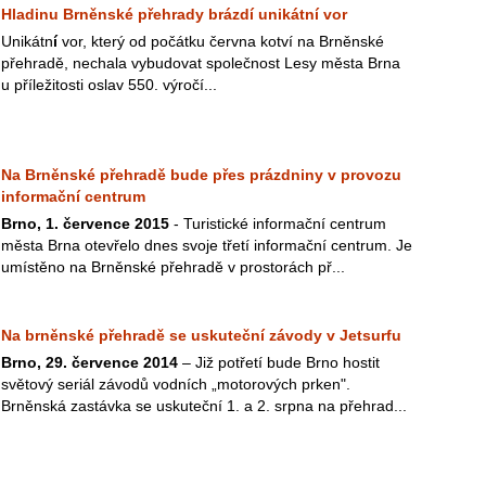
Hladinu Brněnské přehrady brázdí unikátní vor
Unikátn
í
vor, který od počátku června kotví na Brněnské
přehradě, nechala vybudovat společnost Lesy města Brna
u příležitosti oslav 550. výročí...
Na Brněnské přehradě bude přes prázdniny v provozu
informační centrum
Brno, 1. července 2015
- Turistické informační centrum
města Brna otevřelo dnes svoje třetí informační centrum. Je
umístěno na Brněnské přehradě v prostorách př...
Na brněnské přehradě se uskuteční závody v Jetsurfu
Brno, 29. července 2014
– Již potřetí bude Brno hostit
světový seriál závodů vodních „motorových prken".
Brněnská zastávka se uskuteční 1. a 2. srpna na přehrad...