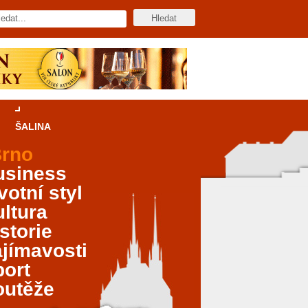
ŠALINA
rno
usiness
votní styl
ltura
storie
jímavosti
port
outěže