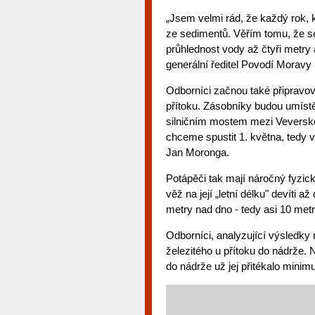
„Jsem velmi rád, že každý rok, k
ze sedimentů. Věřím tomu, že se n
průhlednost vody až čtyři metry
generální ředitel Povodí Moravy
Odborníci začnou také připravov
přítoku. Zásobníky budou umístě
silničním mostem mezi Veversko
chceme spustit 1. května, tedy v 
Jan Moronga.
Potápěči tak mají náročný fyzic
věž na její „letní délku" devíti 
metry nad dno - tedy asi 10 metr
Odborníci, analyzující výsledky 
železitého u přítoku do nádrže. 
do nádrže už jej přitékalo minim