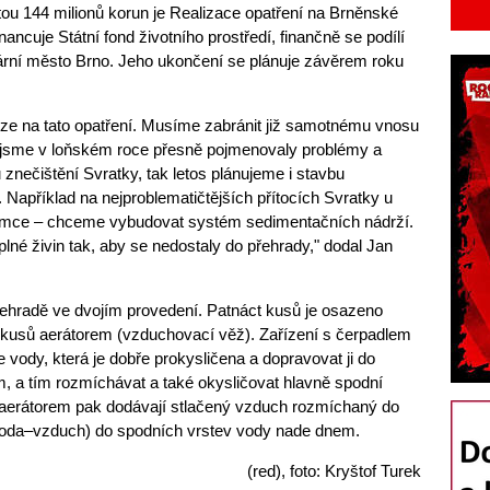
tou 144 milionů korun je Realizace opatření na Brněnské
financuje Státní fond životního prostředí, finančně se podílí
ární město Brno. Jeho ukončení se plánuje závěrem roku
e na tato opatření. Musíme zabránit již samotnému vnosu
e jsme v loňském roce přesně pojmenovaly problémy a
znečištění Svratky, tak letos plánujeme i stavbu
. Například na nejproblematičtějších přítocích Svratky u
řimce – chceme vybudovat systém sedimentačních nádrží.
lné živin tak, aby se nedostaly do přehrady," dodal Jan
ehradě ve dvojím provedení. Patnáct kusů je osazeno
 kusů aerátorem (vzduchovací věž). Zařízení s čerpadlem
e vody, která je dobře prokysličena a dopravovat ji do
, a tím rozmíchávat a také okysličovat hlavně spodní
 aerátorem pak dodávají stlačený vzduch rozmíchaný do
voda–vzduch) do spodních vrstev vody nade dnem.
(red), foto: Kryštof Turek