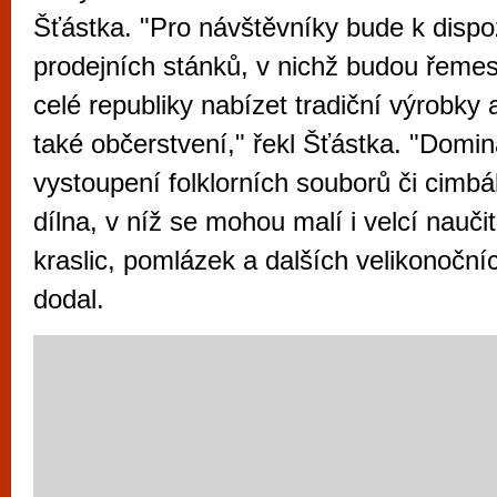
vyzkoušet různé kasinové hry. V neustál
Šťástka. "Pro návštěvníky bude k dispoz
metropoli naleznete širokou nabídku her o
prodejních stánků, v nichž budou řemesl
po moderní automaty jak pro pravidelné n
celé republiky nabízet tradiční výrobk
příležitostné hráče. V...
také občerstvení," řekl Šťástka. "Domin
vystoupení folklorních souborů či cimbá
dílna, v níž se mohou malí i velcí naučit
kraslic, pomlázek a dalších velikonoční
dodal.