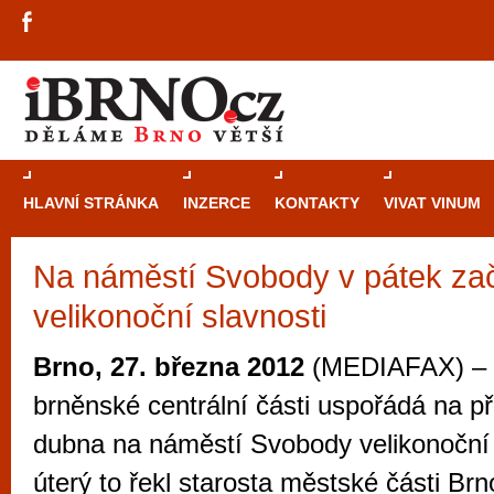
HLAVNÍ STRÁNKA
INZERCE
KONTAKTY
VIVAT VINUM
Na náměstí Svobody v pátek za
Průvodce
kasi
velikonoční slavnosti
Brně: Od rulet
automaty
Brno, 27. března 2012
(MEDIAFAX) – 
Brno je měs
brněnské centrální části uspořádá na p
zajímavé p
dubna na náměstí Svobody velikonoční 
restaurace, div
úterý to řekl starosta městské části Brn
Mimo jiné je ale také místem, kde si můžet