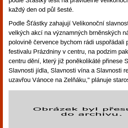
podle Šťástky těšit na pravidelné velikonoč
každý den od půl šesté.
Podle Šťástky zahajují Velikonoční slavnosti
velkých akcí na významných brněnských ná
polovině července bychom rádi uspořádali p
festivalu Prázdniny v centru, na podzim pak
centru dění, který již poněkolikáté přinese S
Slavnosti jídla, Slavnosti vína a Slavnosti r
uzavřou Vánoce na Zelňáku," plánuje staro