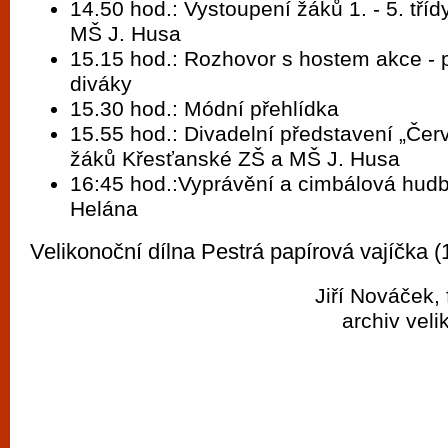
14.50 hod.: Vystoupení žáků 1. - 5. tří
MŠ J. Husa
15.15 hod.: Rozhovor s hostem akce - 
diváky
15.30 hod.: Módní přehlídka
15.55 hod.: Divadelní představení „Čer
žáků Křesťanské ZŠ a MŠ J. Husa
16:45 hod.:Vyprávění a cimbálová hudb
Helána
Velikonoční dílna Pestrá papírová vajíčka (
Jiří Nováček, 
archiv veli