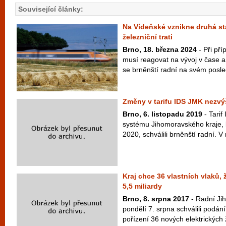
Související články:
Na Vídeňské vznikne druhá st
železniční trati
Brno, 18. března 2024
- Při pří
musí reagovat na vývoj v čase a
se brněnští radní na svém posle
Změny v tarifu IDS JMK nezvý
Brno, 6. listopadu 2019
- Tarif
systému Jihomoravského kraje, k
2020, schválili brněnští radní. V 
Kraj chce 36 vlastních vlaků, 
5,5 miliardy
Brno, 8. srpna 2017
- Radní Ji
pondělí 7. srpna schválili podání
pořízení 36 nových elektrických ž