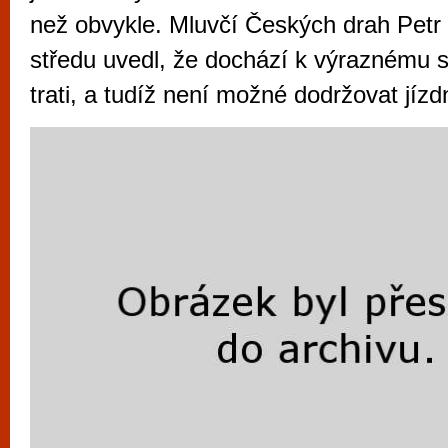
vyzkoušet různé kasinové hry. V neustál
než obvykle. Mluvčí Českých drah Petr
metropoli naleznete širokou nabídku her o
středu uvedl, že dochází k výraznému s
po moderní automaty jak pro pravidelné n
trati, a tudíž není možné dodržovat jízd
příležitostné hráče. V...