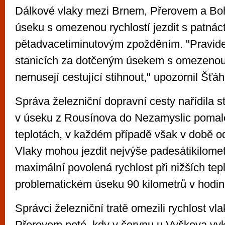
Dálkové vlaky mezi Brnem, Přerovem a B
úseku s omezenou rychlostí jezdit s patnáct
pětadvacetiminutovým zpožděním. "Pravide
stanicích za dotčeným úsekem s omezenou 
nemusejí cestující stihnout," upozornil Šťáh
Správa železniční dopravní cesty nařídila s
v úseku z Rousínova do Nezamyslic pomalej
teplotách, v každém případě však v době o
Vlaky mohou jezdit nejvýše padesátikilomet
maximální povolená rychlost při nižších tepl
problematickém úseku 90 kilometrů v hodin
Správci železniční tratě omezili rychlost v
Přerovem poté, kdy v červnu u Vyškova vykol