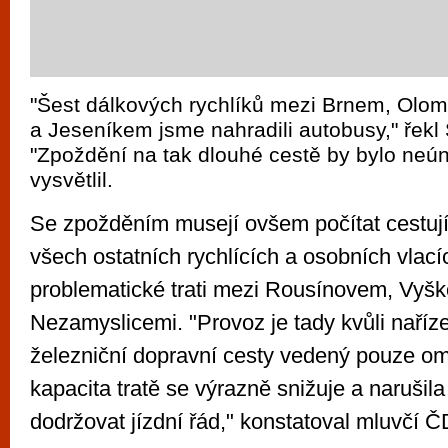
"Šest dálkových rychlíků mezi Brnem, Ol
a Jeseníkem jsme nahradili autobusy," řekl
"Zpoždění na tak dlouhé cestě by bylo neún
vysvětlil.
Se zpožděním musejí ovšem počítat cestujíc
všech ostatních rychlících a osobních vlací
problematické trati mezi Rousínovem, Vyš
Nezamyslicemi. "Provoz je tady kvůli naříz
železniční dopravní cesty vedený pouze om
kapacita tratě se výrazně snižuje a narušil
dodržovat jízdní řád," konstatoval mluvčí Č