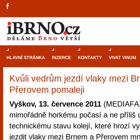
HLAVNÍ STRÁNKA
INZERCE
KONTAKTY
VIVAT VINUM
Kvůli vedrům jezdí vlaky mezi B
Průvodce
kasi
Přerovem pomaleji
Brně: Od rulet
automaty
Vyškov, 13. července 2011
(MEDIAFAX
Brno je měs
mimořádně horkému počasí a ne příliš
zajímavé p
technickému stavu kolejí, které hrozí v
restaurace, div
jezdit vlaky mezi Brnem a Přerovem m
Mimo jiné je ale také místem, kde si můžet