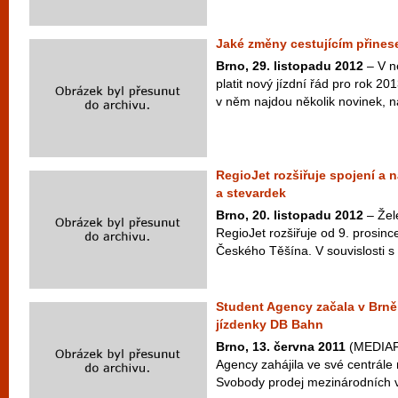
Jaké změny cestujícím přinese
Brno, 29. listopadu 2012
– V n
platit nový jízdní řád pro rok 201
v něm najdou několik novinek, na
RegioJet rozšiřuje spojení a 
a stevardek
Brno, 20. listopadu 2012
– Žel
RegioJet rozšiřuje od 9. prosinc
Českého Těšína. V souvislosti s
Student Agency začala v Brně
jízdenky DB Bahn
Brno, 13. června 2011
(MEDIAFA
Agency zahájila ve své centrál
Svobody prodej mezinárodních vl