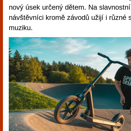
vyzkoušet různé kasinové hry. V neustál
nový úsek určený dětem. Na slavnostní 
metropoli naleznete širokou nabídku her o
návštěvníci kromě závodů užijí i různé 
po moderní automaty jak pro pravidelné n
muziku.
příležitostné hráče. V...