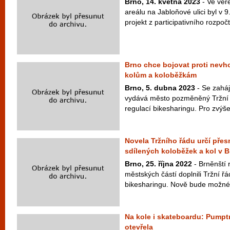
Brno, 14. května 2023
- Ve veř
areálu na Jabloňové ulici byl v 
projekt z participativního rozpoč
Brno chce bojovat proti nev
kolům a koloběžkám
Brno, 5. dubna 2023
- Se zaháj
vydává město pozměněný Tržní ř
regulací bikesharingu. Pro zvýše
Novela Tržního řádu určí pře
sdílených koloběžek a kol v B
Brno, 25. října 2022
- Brněnští 
městských částí doplnili Tržní ř
bikesharingu. Nově bude možné 
Na kole i skateboardu: Pumpt
otevřela