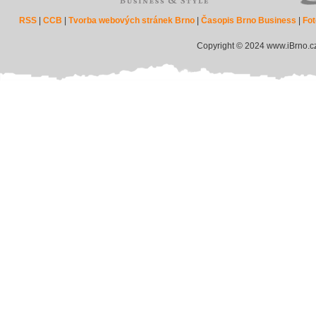
RSS
|
CCB
|
Tvorba webových stránek Brno
|
Časopis Brno Business
|
Fot
Copyright © 2024 www.iBrno.c