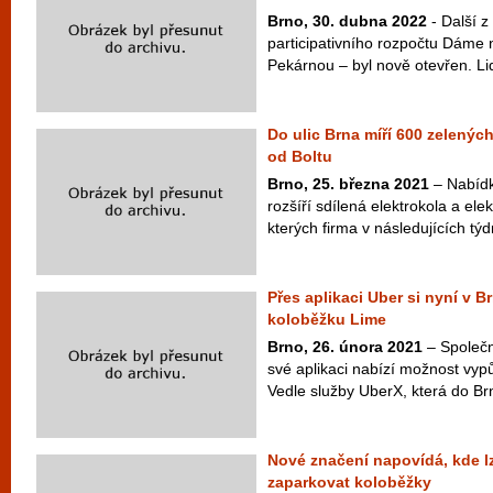
Brno, 30. dubna 2022
- Další z
participativního rozpočtu Dáme
Pekárnou – byl nově otevřen. Li
Do ulic Brna míří 600 zelenýc
od Boltu
Brno, 25. března 2021
– Nabídk
rozšíří sdílená elektrokola a ele
kterých firma v následujících tý
Přes aplikaci Uber si nyní v B
koloběžku Lime
Brno, 26. února 2021
– Společn
své aplikaci nabízí možnost vypů
Vedle služby UberX, která do Brna
Nové značení napovídá, kde lz
zaparkovat koloběžky