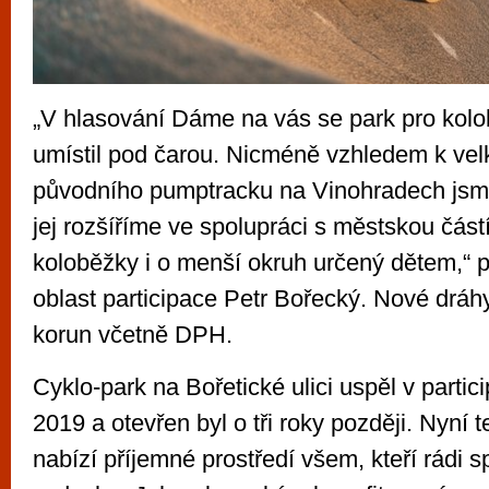
„V hlasování Dáme na vás se park pro kolo
umístil pod čarou. Nicméně vzhledem k velk
původního pumptracku na Vinohradech jsme
jej rozšíříme ve spolupráci s městskou částí
koloběžky i o menší okruh určený dětem,“ p
oblast participace Petr Bořecký. Nové dráhy
korun včetně DPH.
Cyklo-park na Bořetické ulici uspěl v partic
2019 a otevřen byl o tři roky později. Nyní t
nabízí příjemné prostředí všem, kteří rádi s