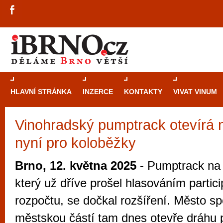
HLAVNÍ STRÁNKA
INZERCE
KONTAKTY
VIVAT VINUM
Vinohradský pumptrack otevírá 
Průvodce
kasi
nyní pro koloběžky
Brně: Od rulet
automaty
Brno, 12. května 2025
- Pumptrack na
Brno je měs
který už dříve prošel hlasováním partici
zajímavé p
rozpočtu, se dočkal rozšíření. Město s
restaurace, div
městskou částí tam dnes otevře dráhu 
Mimo jiné je ale také místem, kde si můžet