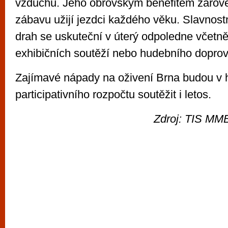
vzduchu. Jeho obrovským benefitem zároveň
zábavu užijí jezdci každého věku. Slavnost
drah se uskuteční v úterý odpoledne včetn
exhibičních soutěží nebo hudebního dopro
Zajímavé nápady na oživení Brna budou v 
participativního rozpočtu soutěžit i letos.
Zdroj: TIS MMB