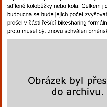
vyzkoušet různé kasinové hry. V neustál
sdílené koloběžky nebo kola. Celkem jic
metropoli naleznete širokou nabídku her o
budoucna se bude jejich počet zvyšovat
po moderní automaty jak pro pravidelné n
prošel v části řešící bikesharing formál
příležitostné hráče. V...
proto musel být znovu schválen brněns