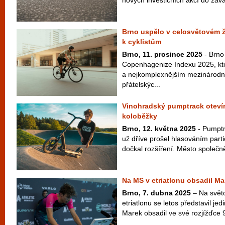
nových investičních akcí do záva
Brno uspělo v celosvětovém ž
k cyklistům
Brno, 11. prosince 2025
- Brno
Copenhagenize Indexu 2025, kte
a nejkomplexnějším mezinárod
přátelskýc...
Vinohradský pumptrack otevír
koloběžky
Brno, 12. května 2025
- Pumptr
už dříve prošel hlasováním parti
dočkal rozšíření. Město společn
Na MS v etriatlonu obsadil Ma
Brno, 7. dubna 2025
– Na svět
etriatlonu se letos představil je
Marek obsadil ve své rozjížďce 9