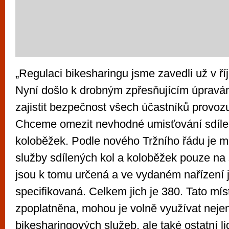
„Regulaci bikesharingu jsme zavedli už v ří
Nyní došlo k drobným zpřesňujícím úpravá
zajistit bezpečnost všech účastníků provoz
Chceme omezit nevhodné umisťování sdíle
koloběžek. Podle nového Tržního řádu je 
služby sdílených kol a koloběžek pouze na s
jsou k tomu určená a ve vydaném nařízení 
specifikovaná. Celkem jich je 380. Tato mís
zpoplatněna, mohou je volně využívat neje
bikesharingových služeb, ale také ostatní lidé