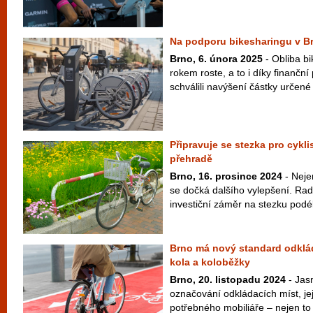
Na podporu bikesharingu v Br
Brno, 6. února 2025
- Obliba b
rokem roste, a to i díky finančn
schválili navýšení částky určené
Připravuje se stezka pro cykli
přehradě
Brno, 16. prosince 2024
- Nejen
se dočká dalšího vylepšení. Rad
investiční záměr na stezku podé
Brno má nový standard odklád
kola a koloběžky
Brno, 20. listopadu 2024
- Jas
označování odkládacích míst, je
potřebného mobiliáře – nejen to 