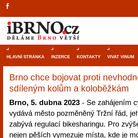
HLAVNÍ STRÁNKA
INZERCE
KONTAKTY
VIVAT VINUM
Brno chce bojovat proti nevhod
Průvodce
kasi
sdíleným kolům a koloběžkám
Brně: Od rulet
automaty
Brno, 5. dubna 2023
- Se zahájením cy
Brno je měs
vydává město pozměněný Tržní řád, je
zajímavé p
zabývá regulací bikesharingu. Pro zvýš
restaurace, div
nejen pěších vymezuje místa, kde je m
Mimo jiné je ale také místem, kde si můžet