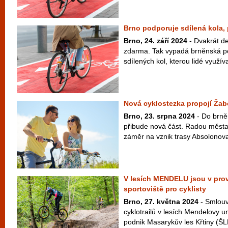
Brno podporuje sdílená kola, 
Brno, 24. září 2024
- Dvakrát de
zdarma. Tak vypadá brněnská po
sdílených kol, kterou lidé využív
Nová cyklostezka propojí Ža
Brno, 23. srpna 2024
- Do brně
přibude nová část. Radou města 
záměr na vznik trasy Absolonova
V lesích MENDELU jsou v pro
sportoviště pro cyklisty
Brno, 27. května 2024
- Smlouv
cyklotrailů v lesích Mendelovy un
podnik Masarykův les Křtiny (ŠLP 