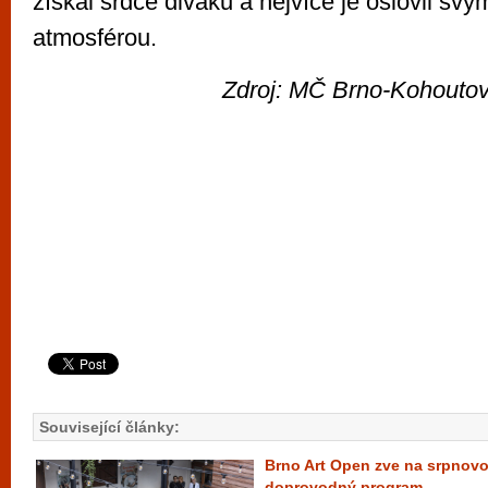
získal srdce diváků a nejvíce je oslovil sv
atmosférou.
Zdroj: MČ Brno-Kohoutovi
Související články:
Brno Art Open zve na srpnov
doprovodný program