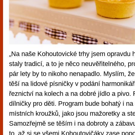
„Na naše Kohoutovické trhy jsem opravdu h
staly tradicí, a to je něco neuvěřitelného, p
pár lety by to nikoho nenapadlo. Myslím, ž
těší na lidové písničky v podání harmonikář
řeznictví na kolech a na dobré jídlo a pivo.
dílničky pro děti. Program bude bohatý i na
místních kroužků, jako jsou mažoretky a st
Samozřejmě se těším i na dobroty a zábavu
to, až si se všemi Kohoutovičáky zase pop