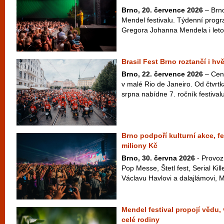
Brno, 20. července 2026
– Brno
Mendel festivalu. Týdenní pro
Gregora Johanna Mendela i letos 
Brasil Fest Brno roztančí i hv
Brno, 22. července 2026
– Cen
v malé Rio de Janeiro. Od čtvrt
srpna nabídne 7. ročník festivalu
Brno podpoří kulturní akce, fe
miliony Kč
Brno, 30. června 2026
- Provoz
Pop Messe, Štetl fest, Serial Kil
Václavu Havlovi a dalajlámovi, M
Mendel festival propojí vědu,
celé rodiny