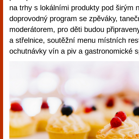
vyzkoušet různé kasinové hry. V neustál
na trhy s lokálními produkty pod širým
metropoli naleznete širokou nabídku her o
doprovodný program se zpěváky, taneč
po moderní automaty jak pro pravidelné n
moderátorem, pro děti budou připraveny 
příležitostné hráče. V...
a střelnice, soutěžní menu místních res
ochutnávky vín a piv a gastronomické sp