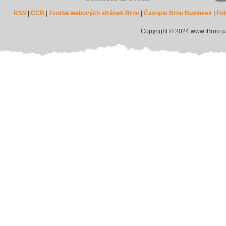
RSS
|
CCB
|
Tvorba webových stránek Brno
|
Časopis Brno Business
|
Fot
Copyright © 2024 www.iBrno.c