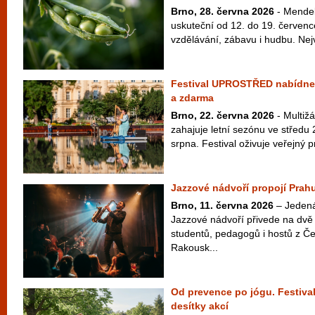
Brno, 28. června 2026
- Mendel 
uskuteční od 12. do 19. červenc
vzdělávání, zábavu i hudbu. Nej
Festival UPROSTŘED nabídne 
a zdarma
Brno, 22. června 2026
- Multiž
zahajuje letní sezónu ve středu 
srpna. Festival oživuje veřejný pr
Jazzové nádvoří propojí Prahu
Brno, 11. června 2026
– Jedenác
Jazzové nádvoří přivede na dvě 
studentů, pedagogů i hostů z Č
Rakousk...
Od prevence po jógu. Festival
desítky akcí