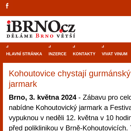
HLAVNÍ STRÁNKA
INZERCE
KONTAKTY
VIVAT VINUM
Kohoutovice chystají gurmánský f
Průvodce
kasi
jarmark
Brně: Od rulet
automaty
Brno, 3. května 2024
- Zábavu pro cel
Brno je měs
nabídne Kohoutovický jarmark a Festiv
zajímavé p
vypuknou v neděli 12. května v 10 hodin
restaurace, div
před poliklinikou v Brně-Kohoutovicích.
Mimo jiné je ale také místem, kde si můžet