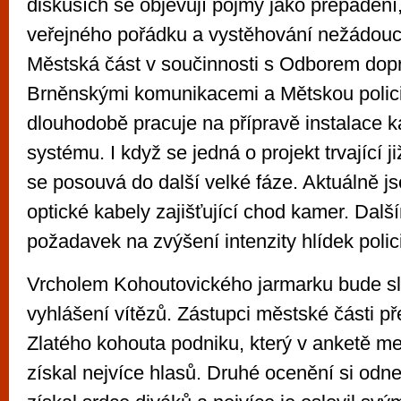
diskusích se objevují pojmy jako přepadení
veřejného pořádku a vystěhování nežádouc
Městská část v součinnosti s Odborem dop
Brněnskými komunikacemi a Mětskou polici
dlouhodobě pracuje na přípravě instalace
systému. I když se jedná o projekt trvající ji
se posouvá do další velké fáze. Aktuálně js
optické kabely zajišťující chod kamer. Dalš
požadavek na zvýšení intenzity hlídek polic
Vrcholem Kohoutovického jarmarku bude sl
vyhlášení vítězů. Zástupci městské části pře
Zlatého kohouta podniku, který v anketě me
získal nejvíce hlasů. Druhé ocenění si odne