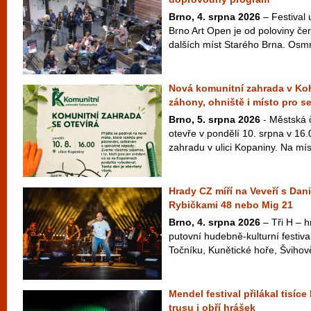
Brno, 4. srpna 2026
– Festival
Brno Art Open je od poloviny čer
dalších míst Starého Brna. Osm
Nová komunitní zahrada v Ko
záhony, ohniště i místo pro s
Brno, 5. srpna 2026
- Městská 
otevře v pondělí 10. srpna v 16
zahradu v ulici Kopaniny. Na míst
Hrady CZ míří na Veveří s Dan
Rybičkami 48 nebo Mig 21
Brno, 4. srpna 2026
– Tři H – hr
putovní hudebně-kulturní festiva
Točníku, Kunětické hoře, Švihově
Mendel festival přilákal tisíce
trusu i obří hrášek