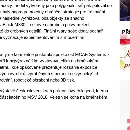
ačový model vytvořený jako polygonální síť pak putoval do
byly naprogramovány obráběcí strategie pro frézování
 následně vyfrézoval oba objekty ze snadno
kaBlock M330 – nejprve nahrubo a po vytmelení
é do drobných detailů. Finální tvary soše dodal sochař
 se vyznačuje experimentováním s moderními
 busty se kompletně postarala společnost MCAE Systems z
t patří k nejvýraznějším vystavovatelům na brněnském
etrhu, kde opakovaně prezentuje rozsáhlé expozice
ových výrobků, vyráběných s pomocí nejvyspělejších
nování, robotické obrábění nebo 3D tisk.
a výstavě československých průmyslových legend, kterou
oučást letošního MSV 2018. Veletrh se koná na brněnském