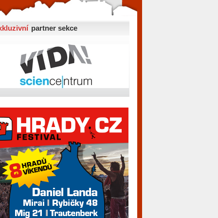
xkluzivní
partner sekce