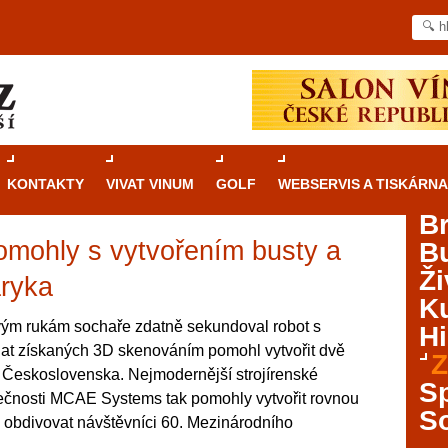
KONTAKTY
VIVAT VINUM
GOLF
WEBSERVIS A TISKÁRNA
B
omohly s vytvořením busty a
B
Průvodce
kasinovými hrami v Brně: Od
Ži
rulety po video automaty
ryka
Ku
Brno je městem známým pro zajímavé památky, skvělé
ivým rukám sochaře zdatně sekundoval robot s
Hi
restaurace, divadla a univerzity. Mimo jiné je ale také
 dat získaných 3D skenováním pomohl vytvořit dvě
Z
místem, kde si můžete legálně a bezpečně vyzkoušet
 Československa. Nejmodernější strojírenské
různé kasinové hry. V neustále kvetoucí moravské
S
ečnosti MCAE Systems tak pomohly vytvořit rovnou
metropoli naleznete širokou nabídku her od klasické
S
u obdivovat návštěvníci 60. Mezinárodního
rulety až po moderní automaty jak pro pravidelné
ráče. V...
.