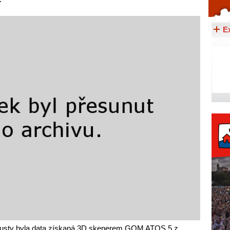
Celý článek...
E
busty byla data získaná 3D skenerem GOM ATOS 5 z