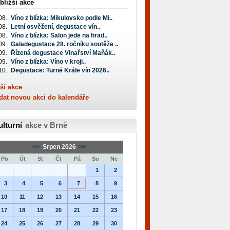
bližší akce
08.
Víno z blízka: Mikulovsko podle Mi..
08.
Letní osvěžení, degustace vín..
08.
Víno z blízka: Salon jede na hrad..
09.
Galadegustace 28. ročníku soutěže ..
09.
Řízená degustace Vinařství Maňák..
09.
Víno z blízka: Víno v kroji..
10.
Degustace: Turné Krále vín 2026..
ší akce
dat novou akci do kalendáře
ulturní
akce v Brně
<<
Srpen 2026
>>
Po
Út
St
Čt
Pá
So
Ne
1
2
3
4
5
6
7
8
9
10
11
12
13
14
15
16
17
18
19
20
21
22
23
24
25
26
27
28
29
30