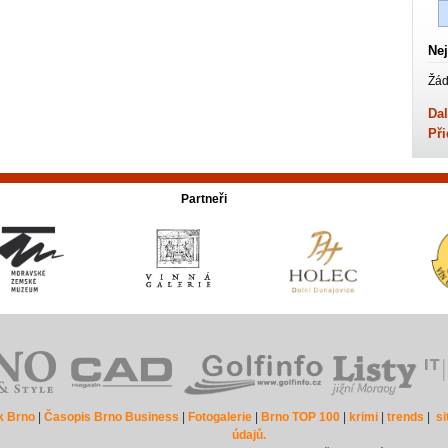
Nej
Žád
Dal
Při
Partneři
k Brno
|
Časopis Brno Business
|
Fotogalerie
|
Brno TOP 100
|
krimi
|
trends
|
s
údajů.