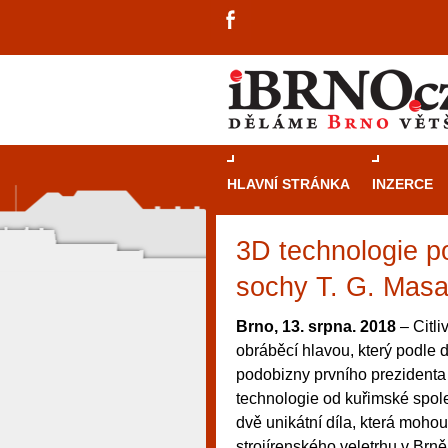
HLAVNÍ STRÁNKA
INZERCE
3D technologie p
sochy T. G. Masa
Brno, 13. srpna. 2018
– Citl
obráběcí hlavou, který podle
podobizny prvního prezidenta
technologie od kuřimské spol
dvě unikátní díla, která moho
návštěvníky, tak pro příležitostné h
strojírenského veletrhu v Brně