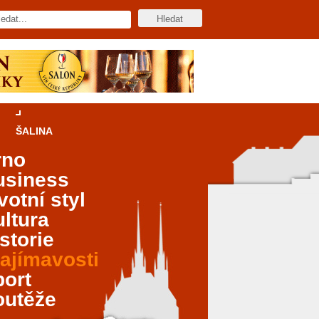
ŠALINA
rno
usiness
votní styl
ltura
storie
ajímavosti
port
outěže