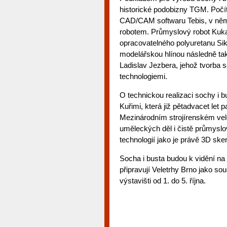
historické podobizny TGM. Počít
CAD/CAM softwaru Tebis, v něm 
robotem. Průmyslový robot Kuka
opracovatelného polyuretanu Si
modelářskou hlínou následně tak
Ladislav Jezbera, jehož tvorba
technologiemi.
O technickou realizaci sochy i
Kuřimi, která již pětadvacet le
Mezinárodním strojírenském vel
uměleckých děl i čistě průmysl
technologií jako je právě 3D ske
Socha i busta budou k vidění n
připravují Veletrhy Brno jako s
výstavišti od 1. do 5. října.