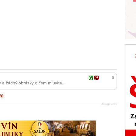
0
v a žádný obrázky o čem mluvíte...
řů
JComments