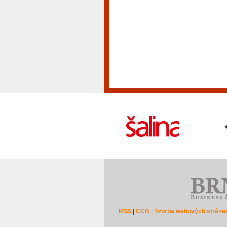
RSS
|
CCB
|
Tvorba webových stráne