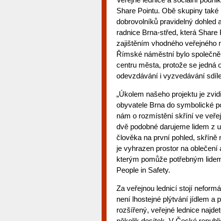
Share Pointu. Obě skupiny také
dobrovolníků pravidelný dohled a
radnice Brna-střed, která Share 
zajištěním vhodného veřejného mí
Římské náměstní bylo společně 
centru města, protože se jedná o
odevzdávání i vyzvedávání sdíl
„Úkolem našeho projektu je zvidi
obyvatele Brna do symbolické p
nám o rozmístění skříní ve veře
dvě podobné darujeme lidem z ul
člověka na první pohled, skříně 
je vyhrazen prostor na oblečení
kterým pomůže potřebným lidem n
People in Safety.
Za veřejnou lednicí stojí neform
není lhostejné plýtvání jídlem a 
rozšířený, veřejné lednice najde
několik desítek. V České republi