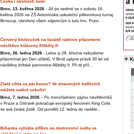
Česka i okolních zemí
Brno, 13. května 2026
- Již po sedmé se v sobotu 16.
května 2026 na ZŠ Antonínská uskuteční piškvorkový turnaj
Brnocup, otevřený všem zájemcům o tuto hru. Pravi...
Červený klobouček na fasádě radnice připomene
návštěvu královny Alžběty II.
Brno, 26. ledna 2026
- Letos si 28. března nebudeme
připomínat jen Den učitelů. V Brně uplyne právě 30 let od
K
návštěvy britské panovnice Alžběty II. Při té příl...
Zlatá cihla za pár korun? Ve ztracených balíčcích
můžete nalézt cokoliv!
Brno, 7. ledna 2026
– Po mimořádném zájmu návštěvníků
v Praze a Ostravě pokračuje evropský fenomén King Colis
ve své české jízdě. Od pondělí 12. ledna do neděle...
Brňanka vyhrála stříbro na mistrovství světa ve