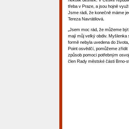
třeba v Praze, a jsou hojně využí
Jsme rádi, že konečně máme jedn
Tereza Navrátilová.
„Jsem moc rád, že můžeme být u t
mají můj velký obdiv. Myšlenka s
formě nebyla uvedena do života,
Point osvědčí, pomůžeme zřídit 
způsob pomoci potřebným osvojí 
člen Rady městské části Brno-st