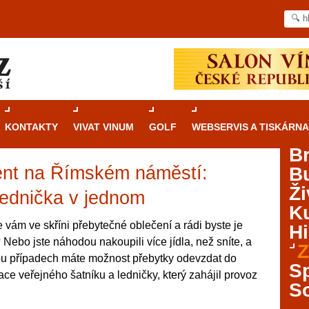
KONTAKTY
VIVAT VINUM
GOLF
WEBSERVIS A TISKÁRNA
B
ent na Římském náměstí:
B
Průvodce
kasinovými hrami v Brně: Od
Ži
rulety po video automaty
lednička v jednom
Ku
Brno je městem známým pro zajímavé památky, skvělé
e vám ve skříni přebytečné oblečení a rádi byste je
Hi
restaurace, divadla a univerzity. Mimo jiné je ale také
ebo jste náhodou nakoupili více jídla, než sníte, a
Z
místem, kde si můžete legálně a bezpečně vyzkoušet
ou případech máte možnost přebytky odevzdat do
různé kasinové hry. V neustále kvetoucí moravské
S
ce veřejného šatníku a ledničky, který zahájil provoz
metropoli naleznete širokou nabídku her od klasické
S
rulety až po moderní automaty jak pro pravidelné
ráče. V...