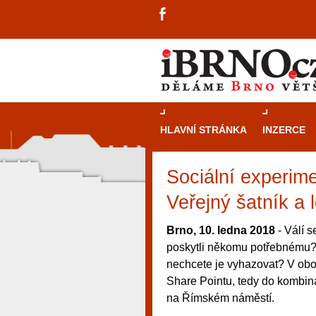
HLAVNÍ STRÁNKA
INZERCE
Sociální experim
Veřejný šatník a 
Brno, 10. ledna 2018
- Válí s
poskytli někomu potřebnému? N
nechcete je vyhazovat? V ob
Share Pointu, tedy do kombina
na Římském náměstí.
návštěvníky, tak pro příležitostné h