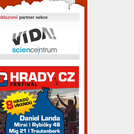
xkluzivní
partner sekce