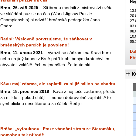
skládání puzzle na čas
Nej
Brno, 26. září 2025
– Stříbrnou medaili z mistrovství světa
13.
ve skládání puzzle na čas (World Jigsaw Puzzle
20.
Championship) si odváží brněnská pedagožka Jana
27.
Ondro...
03.
08.
10.
Radní: Výslovně potvrzujeme, že sáňkovat v
08.
brněnských parcích je povoleno!
Dal
Brno, 11. února 2021
– Vyrazit se sáňkami na Kraví horu
Při
nebo na jiný kopec v Brně patří k oblíbeným kratochvílím
obyvatel, zvláště těch nejmenších. Že touto akt...
K
Kávu mají zdarma, ale zaplatili za ni již milion na charitu
Brno, 18. prosince 2019
- Káva z něj teče zadarmo, přesto
za ni lidé – pokud chtějí – mohou dobrovolně zaplatit. A to
symbolickou desetikorunu za šálek. Řeč je ...
Brňáci „vyfouknou“ Praze vánoční strom ze Staromáku,
pomohou tak přírodě