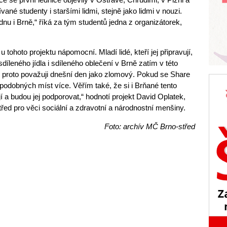
vané studenty i staršími lidmi, stejně jako lidmi v nouzi.
u i Brně,“ říká za tým studentů jedna z organizátorek,
ohoto projektu nápomocní. Mladí lidé, kteří jej připravují,
díleného jídla i sdíleného oblečení v Brně zatím v této
 proto považuji dnešní den jako zlomový. Pokud se Share
podobných míst více. Věřím také, že si i Brňané tento
a budou jej podporovat,“ hodnotí projekt David Oplatek,
řed pro věci sociální a zdravotní a národnostní menšiny.
Foto: archív MČ Brno-střed