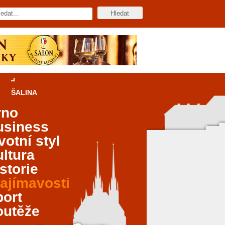
ŠALINA
rno
usiness
votní styl
ltura
storie
ajímavosti
port
outěže