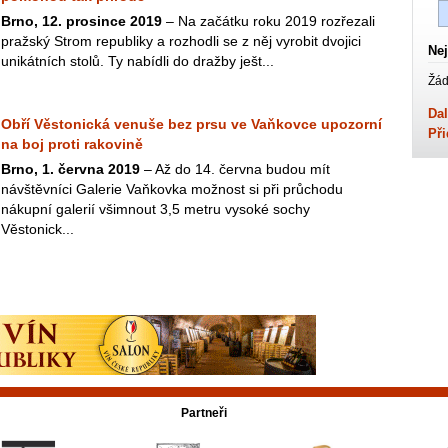
Brno, 12. prosince 2019
– Na začátku roku 2019 rozřezali
pražský Strom republiky a rozhodli se z něj vyrobit dvojici
Nej
unikátních stolů. Ty nabídli do dražby ješt...
Žád
Dal
Obří Věstonická venuše bez prsu ve Vaňkovce upozorní
Při
na boj proti rakovině
Brno, 1. června 2019
– Až do 14. června budou mít
návštěvníci Galerie Vaňkovka možnost si při průchodu
nákupní galerií všimnout 3,5 metru vysoké sochy
Věstonick...
Partneři