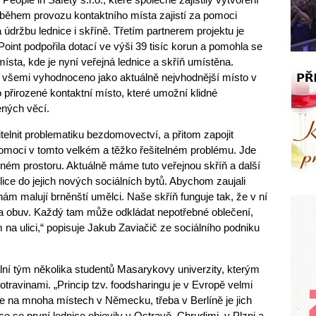
 během provozu kontaktního místa zajistí za pomoci
 údržbu lednice i skříně. Třetím partnerem projektu je
Point podpořila dotací ve výši 39 tisíc korun a pomohla se
sta, kde je nyní veřejná lednice a skříň umístěna.
všemi vyhodnoceno jako aktuálně nejvhodnější místo v
 přirozené kontaktní místo, které umožní klidné
ených věcí.
telnit problematiku bezdomovectví, a přitom zapojit
omoci v tomto velkém a těžko řešitelném problému. Jde
jném prostoru. Aktuálně máme tuto veřejnou skříň a další
ice do jejich nových sociálních bytů. Abychom zaujali
nám malují brněnští umělci. Naše skříň funguje tak, že v ní
 a obuv. Každý tam může odkládat nepotřebné oblečení,
a ulici,“ popisuje Jakub Zaviačič ze sociálního podniku
ální tým několika studentů Masarykovy univerzity, kterým
potravinami. „Princip tzv. foodsharingu je v Evropě velmi
te na mnoha místech v Německu, třeba v Berlíně je jich
ce se první lednice objevily v Ostravě, Chrudimi, v Plzni a