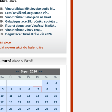
bližší akce
08.
Víno z blízka: Mikulovsko podle Mi..
08.
Letní osvěžení, degustace vín..
08.
Víno z blízka: Salon jede na hrad..
09.
Galadegustace 28. ročníku soutěže ..
09.
Řízená degustace Vinařství Maňák..
09.
Víno z blízka: Víno v kroji..
10.
Degustace: Turné Krále vín 2026..
ší akce
dat novou akci do kalendáře
ulturní
akce v Brně
<<
Srpen 2026
>>
Po
Út
St
Čt
Pá
So
Ne
1
2
3
4
5
6
7
8
9
10
11
12
13
14
15
16
17
18
19
20
21
22
23
24
25
26
27
28
29
30