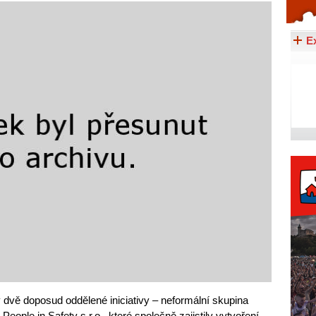
Celý článek...
E
 dvě doposud oddělené iniciativy – neformální skupina
People in Safety s.r.o., které společně zajistily vytvoření