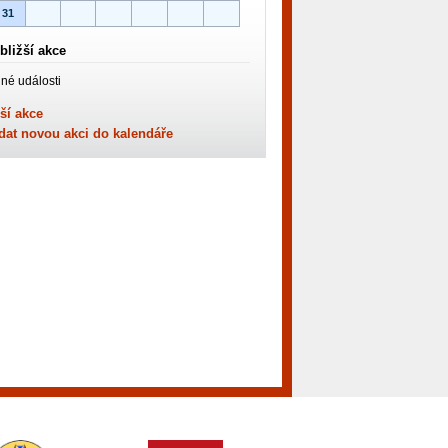
31
bližší akce
né události
ší akce
dat novou akci do kalendáře